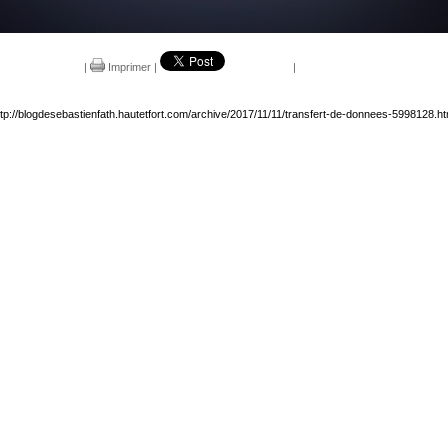
|
Imprimer
|
|
ttp://blogdesebastienfath.hautetfort.com/archive/2017/11/11/transfert-de-donnees-5998128.ht