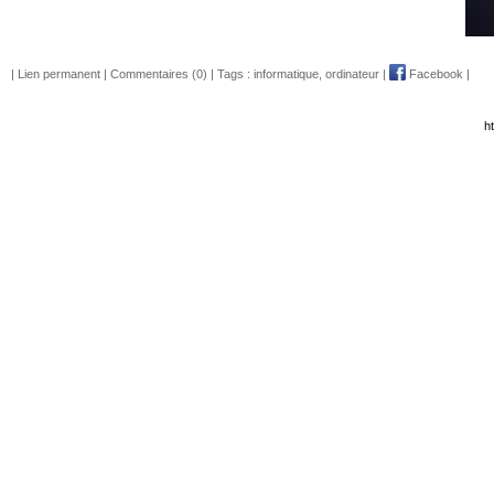
|
Lien permanent
|
Commentaires (0)
| Tags :
informatique
,
ordinateur
|
Facebook
|
h