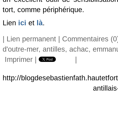
tort, comme périphérique.
Lien
ici
et
là
.
|
Lien permanent
|
Commentaires (0
d'outre-mer
,
antilles
,
achac
,
emmanue
Imprimer
|
|
http://blogdesebastienfath.hautetfor
antillai