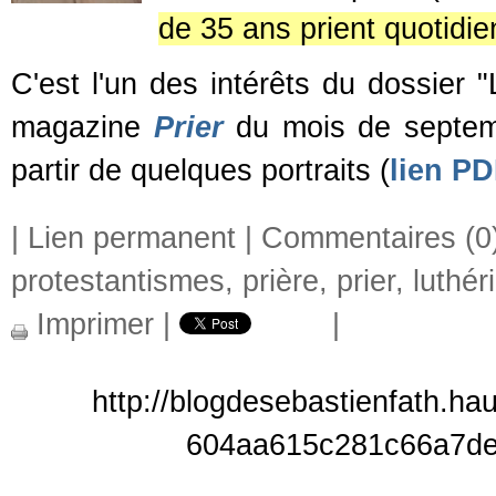
de 35 ans prient quotidi
C'est l'un des intérêts du dossier 
magazine
Prier
du mois de septem
partir de quelques portraits (
lien P
|
Lien permanent
|
Commentaires (0
protestantismes
,
prière
,
prier
,
luthér
Imprimer
|
|
http://blogdesebastienfath.ha
604aa615c281c66a7de