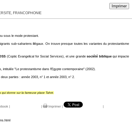
Imprimer
VERSITE, FRANCOPHONIE
ou sous le mode protestant.
grants sub-sahariens illégaux. On trouve presque toutes les variantes du protestantisme
OSS
(Coptic Evangelical for Social Services), et une grande
société biblique
qui impacte
, intitulée "Le protestantisme dans l'Egypte contemporaine" (2002).
 deux parties : année 2003, n° 1 et année 2003, n° 2.
a qui donne sur la fameuse place Tahrir.
ebook
|
|
Imprimer
|
|
ens.html