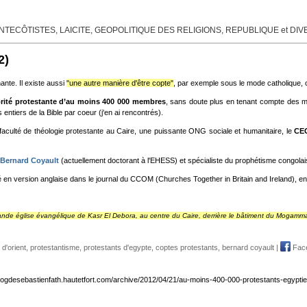
TECÔTISTES, LAICITE, GEOPOLITIQUE DES RELIGIONS, REPUBLIQUE et DI
2)
ante. Il existe aussi
"une autre manière d'être copte"
, par exemple sous le mode catholique, 
rité protestante d’au moins 400 000 membres
, sans doute plus en tenant compte des mi
ntiers de la Bible par coeur (j'en ai rencontrés).
 faculté de théologie protestante au Caire, une puissante ONG sociale et humanitaire, le
CE
 Bernard Coyault
(actuellement doctorant à l'EHESS) et spécialiste du prophétisme congolais
lié en version anglaise dans le journal du CCOM (Churches Together in Britain and Ireland), en
 grande église évangélique de Kasr El Debora, au centre du Caire, derrière le bâtiment du Mogamm
 d'orient
,
protestantisme
,
protestants d'egypte
,
coptes protestants
,
bernard coyault
|
Fac
blogdesebastienfath.hautetfort.com/archive/2012/04/21/au-moins-400-000-protestants-egypti