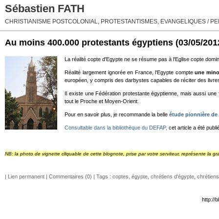
Sébastien FATH
CHRISTIANISME POSTCOLONIAL, PROTESTANTISMES, EVANGELIQUES / PEN
Au moins 400.000 protestants égyptiens
(03/05/201
La réalité copte d'Egypte ne se résume pas à l'Eglise copte domin
Réalité largement ignorée en France, l'Egypte compte
une mino
européen, y compris des darbystes capables de réciter des livres e
Il existe une Fédération protestante égyptienne, mais aussi une
tout le Proche et Moyen-Orient.
Pour en savoir plus, je recommande la belle
étude pionnière de
Consultable dans la bibliothèque du DEFAP,
cet article a été pub
NB: la photo de vignette cliquable de cette blognote, prise par votre serviteur, représente la
|
Lien permanent
|
Commentaires (0)
| Tags :
coptes
,
égypte
,
chrétiens d'égypte
,
chrétiens
http://