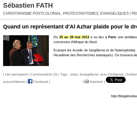
Sébastien FATH
CHRISTIANISME POSTCOLONIAL, PROTESTANTISMES, EVANGELIQUES / PEN
Quand un représentant d'Al Azhar plaide pour le dr
Du
25 au 28 mai 2012
a eu lieu à
Paris
une ambitie
conversion d'Afrique du Nord.
Ecartant les écueils de l'angélisme et de l'islamophobi
l'Académie des Recherches islamiques). On trouvera de
|
Lien permanent
|
Commentaires (0)
| Tags :
islam
,
évangélisme
,
actu-chrétienne
,
chrétie
actuchrétienne
|
Facebook
|
|
Imprimer
|
http://blogdeseba