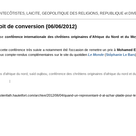
TECÔTISTES, LAICITE, GEOPOLITIQUE DES RELIGIONS, REPUBLIQUE et DI
oit de conversion
(06/06/2012)
use
conférence internationale des chrétiens originaires d'Afrique du Nord et du Mo
e, cette conférence très suivie a notamment été l'occasion de remettre un prix à
Mohamed El
ux compte-rendus complémentaires sur le site du quotidien
Le Monde
(
Stéphanie Le Bars
ns d'afrique du nord
,
saïd oujibou
,
conférence des chrétiens originaires d'afrique du nord et d
|
stienfath.hautetfort.com/archive/2012/06/04/quand-un-representant-d-al-azhar-plaide-pour-le