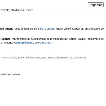
Imprimer
VERSITE, FRANCOPHONIE
yen-Orient
, sous l'impulsion de
Saïd Oujibou
, figure emblématique du christianisme de
 Shahat
(représentant du Grand Imam de la mosquée dʼAl Azhar -Egypte- et membre de
) et le portail
Actu-chrétienne
de
Paul Ohlott
.
u moy
,
al azhar
,
mohamed el shahat
,
paul ohlott
,
stéphanie le bars
,
le monde
,
-droit-de-con.html