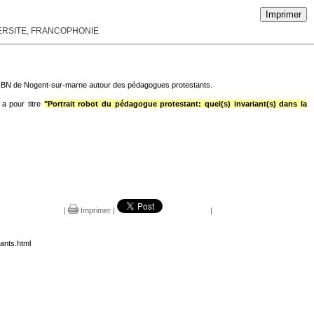
Imprimer
VERSITE, FRANCOPHONIE
 l'IBN de Nogent-sur-marne autour des pédagogues protestants.
il a pour titre
"Portrait robot du pédagogue protestant: quel(s) invariant(s) dans la
|
Imprimer
|
|
ants.html