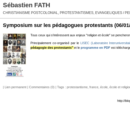
Sébastien FATH
CHRISTIANISME POSTCOLONIAL, PROTESTANTISMES, EVANGELIQUES / PEN
Symposium sur les pédagogues protestants
(06/01
Tous ceux qui s'intéressent aux enjeux "religion et école" se pencheron
Principalement co-organisé par le
LISEC (Laboratoire Interuniversita
pédagogie des protestants"
et le
programme en PDF
est télécharge
|
Lien permanent
|
Commentaires (0)
| Tags :
protestantisme
,
france
,
école
,
école et religio
http://b