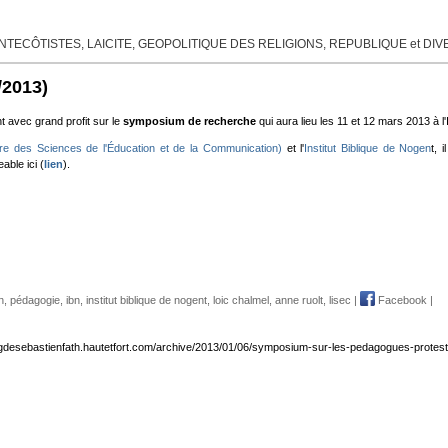
TECÔTISTES, LAICITE, GEOPOLITIQUE DES RELIGIONS, REPUBLIQUE et DI
/2013)
t avec grand profit sur le
symposium de recherche
qui aura lieu les 11 et 12 mars 2013 à
ire des Sciences de l'Éducation et de la Communication)
et l'
Institut Biblique de Nogen
t, 
able ici (
lien
).
n
,
pédagogie
,
ibn
,
institut biblique de nogent
,
loic chalmel
,
anne ruolt
,
lisec
|
Facebook
|
logdesebastienfath.hautetfort.com/archive/2013/01/06/symposium-sur-les-pedagogues-protest