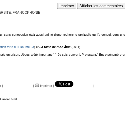
Imprimer
Afficher les commentaires
VERSITE, FRANCOPHONIE
ur sans concession était aussi animé d'une recherche spirituelle qui l'a conduit vers une
tation forte du Psaume 23
) et
La taille de mon âme
(2011).
tais en prison. Jésus a été important (..) Je suis converti. Protestant." Entre pénombre et
k
|
|
Imprimer
|
|
lumiere.html