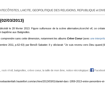
TECÔTISTES, LAICITE, GEOPOLITIQUE DES RELIGIONS, REPUBLIQUE et DI
(02/03/2013)
décédé le 28 février 2013. Figure sulfureuse de la scène alternative,écorché vif, ce créate
un baptême aux Batignolles.
e à comprendre sans cette dimension, notamment les albums
Crève Coeur
(avec
une interpré
mbre 2011, p.62-63) par Benoît Sabatier. Il y déclarait: "Je suis revenu vers Dieu quand j'é
k
,
rock n'roll
,
batignolles
,
crève coeur
,
la taille de mon âme
,
notice nécrologique
|
Faceboo
desebastienfath.hautetfort.com/archive/2013/03/01/daniel-darc-1959-2013-entre-penombre-et-