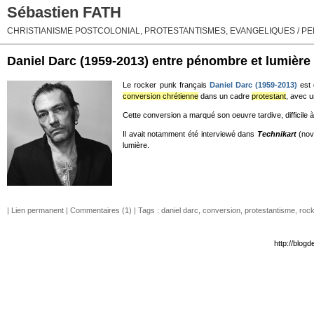
Sébastien FATH
CHRISTIANISME POSTCOLONIAL, PROTESTANTISMES, EVANGELIQUES / PEN
Daniel Darc (1959-2013) entre pénombre et lumière
Le rocker punk français
Daniel Darc (1959-2013)
est 
conversion chrétienne
dans un cadre
protestant
, avec 
Cette conversion a marqué son oeuvre tardive, difficil
Il avait notamment été interviewé dans
Technikart
(nove
lumière.
|
Lien permanent
|
Commentaires (1)
| Tags :
daniel darc
,
conversion
,
protestantisme
,
roc
http://blog