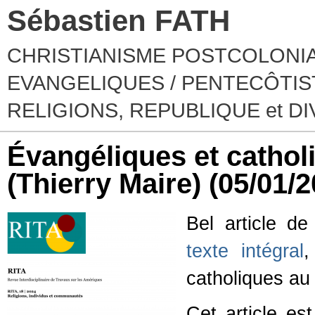
Sébastien FATH
CHRISTIANISME POSTCOLONIA
EVANGELIQUES / PENTECÔTIST
RELIGIONS, REPUBLIQUE et D
Évangéliques et catho
(Thierry Maire)
(05/01/2
Bel article d
texte intégral
,
catholiques au
Cet article est