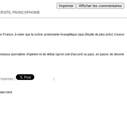
Imprimer
Afficher les commentaires
VERSITE, FRANCOPHONIE
n France, à noter que la scène protestante évangélique (que j'étudie de plus près) s'ouvre
lentueux journaliste d'opinion et de débat (qu'on soit d'accord ou pas), en passe de devenir
Imprimer
|
|
tien.html