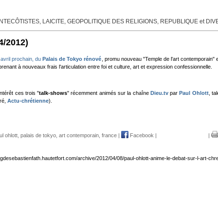
TECÔTISTES, LAICITE, GEOPOLITIQUE DES RELIGIONS, REPUBLIQUE et DI
4/2012)
 avril prochain, du
Palais de Tokyo rénové
, promu nouveau "Temple de l'art contemporain" e
prenant à nouveaux frais l'articulation entre foi et culture, art et expression confessionnelle.
térêt ces trois "
talk-shows
" récemment animés sur la chaîne
Dieu.tv
par
Paul Ohlott
, ta
oré,
Actu-chrétienne
).
ul ohlott
,
palais de tokyo
,
art contemporain
,
france
|
Facebook
|
|
logdesebastienfath.hautetfort.com/archive/2012/04/08/paul-ohlott-anime-le-debat-sur-l-art-chre