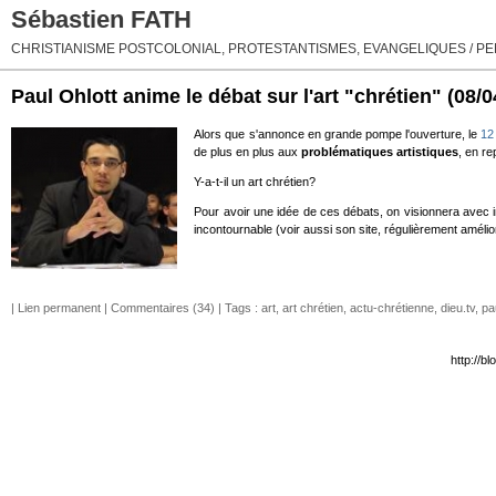
Sébastien FATH
CHRISTIANISME POSTCOLONIAL, PROTESTANTISMES, EVANGELIQUES / PEN
Paul Ohlott anime le débat sur l'art "chrétien"
(08/0
Alors que s'annonce en grande pompe l'ouverture, le
12
de plus en plus aux
problématiques artistiques
, en re
Y-a-t-il un art chrétien?
Pour avoir une idée de ces débats, on visionnera avec in
incontournable (voir aussi son site, régulièrement améli
|
Lien permanent
|
Commentaires (34)
| Tags :
art
,
art chrétien
,
actu-chrétienne
,
dieu.tv
,
pa
http://b