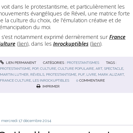
l voit dans le protestantisme, et particulièrement les
ouvements évangéliques de Réveil, une matrice forte
e la culture du choix, de l'émulation créative et de
'émancipation du moi.
l s'est notamment exprimé dernièrement sur
France
ulture
(
lien
), dans les
Inrockuptibles
(
lien
).
LIEN PERMANENT
CATÉGORIES :
PROTESTANTISMES
TAGS :
PROTESTANTISME
,
POP
,
CULTURE
,
CULTURE POPULAIRE
,
ART
,
SPECTACLE
,
MARTIN LUTHER
,
RÉVEILS
,
PROTESTANTISME
,
PUF
,
LIVRE
,
MARK ALIZART
,
FRANCE CULTURE
,
LES INROCKUPTIBLES
0
COMMENTAIRE
IMPRIMER
mercredi 17
décembre 2014