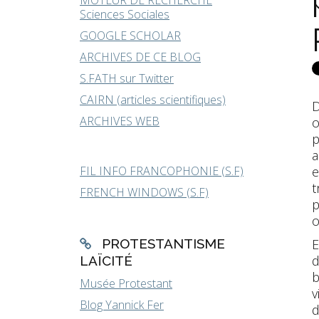
MOTEUR DE RECHERCHE
Sciences Sociales
GOOGLE SCHOLAR
ARCHIVES DE CE BLOG
S.FATH sur Twitter
CAIRN (articles scientifiques)
D
ARCHIVES WEB
o
p
a
FIL INFO FRANCOPHONIE (S.F)
e
t
FRENCH WINDOWS (S.F)
p
o
PROTESTANTISME
E
d
LAÏCITÉ
b
Musée Protestant
v
Blog Yannick Fer
d