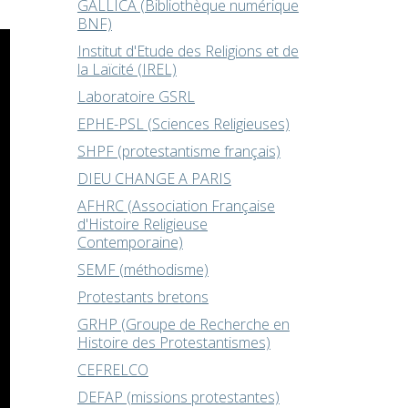
GALLICA (Bibliothèque numérique
BNF)
Institut d'Etude des Religions et de
la Laïcité (IREL)
Laboratoire GSRL
EPHE-PSL (Sciences Religieuses)
SHPF (protestantisme français)
DIEU CHANGE A PARIS
AFHRC (Association Française
d'Histoire Religieuse
Contemporaine)
SEMF (méthodisme)
Protestants bretons
GRHP (Groupe de Recherche en
Histoire des Protestantismes)
CEFRELCO
DEFAP (missions protestantes)