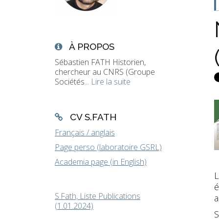
À PROPOS
Sébastien FATH Historien,
chercheur au CNRS (Groupe
Sociétés...
Lire la suite
CV S.FATH
Français / anglais
Page perso (laboratoire GSRL)
Academia page (in English)
L
é
S.Fath, Liste Publications
a
(1.01.2024)
S