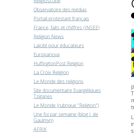
Religioscope
Observatoire des médias
Portail protestant français
France, faits et chiffres (INSEE)
Religion News
Laïcité pour éducateurs
Europanova
HuffingtonPost Religion
La Croix Religion
Le Monde des religions
p
Site documentaire Evangéliques
T
Tziganes
m
Le Monde (rubrique "Religion")
t
Une foi par semaine (blog I. de
L
Gaulmyn)
i
AFRIK
s