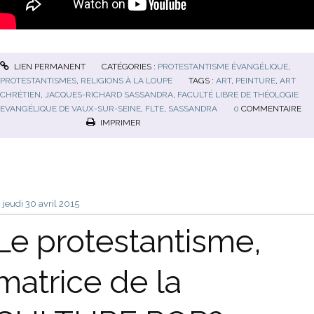
LIEN PERMANENT
CATÉGORIES :
PROTESTANTISME ÉVANGÉLIQUE
,
PROTESTANTISMES
,
RELIGIONS À LA LOUPE
TAGS :
ART
,
PEINTURE
,
ART
CHRÉTIEN
,
JACQUES-RICHARD SASSANDRA
,
FACULTÉ LIBRE DE THÉOLOGIE
EVANGÉLIQUE DE VAUX-SUR-SEINE
,
FLTE
,
SASSANDRA
0
COMMENTAIRE
IMPRIMER
jeudi 30
avril 2015
Le protestantisme,
matrice de la