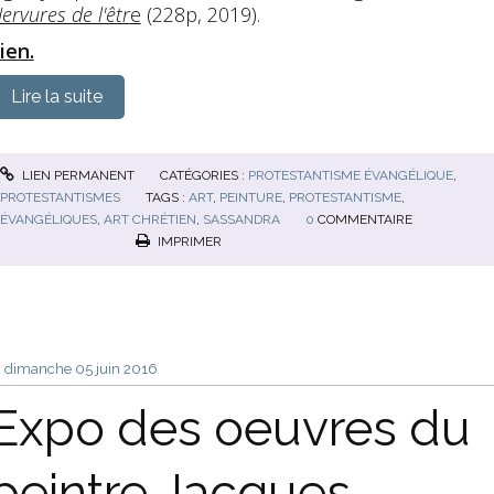
ervures de l'êtr
e
(228p, 2019).
ien.
Lire la suite
LIEN PERMANENT
CATÉGORIES :
PROTESTANTISME ÉVANGÉLIQUE
,
PROTESTANTISMES
TAGS :
ART
,
PEINTURE
,
PROTESTANTISME
,
ÉVANGÉLIQUES
,
ART CHRÉTIEN
,
SASSANDRA
0
COMMENTAIRE
IMPRIMER
dimanche 05
juin 2016
Expo des oeuvres du
peintre Jacques-