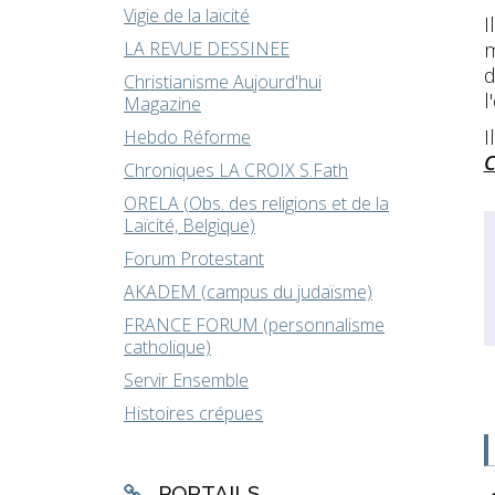
Vigie de la laïcité
I
m
LA REVUE DESSINEE
d
Christianisme Aujourd'hui
l
Magazine
I
Hebdo Réforme
C
Chroniques LA CROIX S.Fath
ORELA (Obs. des religions et de la
Laïcité, Belgique)
Forum Protestant
AKADEM (campus du judaïsme)
FRANCE FORUM (personnalisme
catholique)
Servir Ensemble
Histoires crépues
PORTAILS