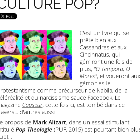
CULTURE POP?
C'est un livre qui se
prête bien aux
Cassandres et aux
Cincinnatus, qui
gémiront une fois de
plus,
"O Tempora, O
Mores"
, et voueront au
gémonies le
rotestantisme comme précurseur de Nabila, de la
éléréalité et du narcissisme sauce Facebook. Le
agazine
Causeur
, cette fois-ci, est tombé dans ce
ravers.... d'autres aussi.
e propos de
Mark Alizart
, dans un essai stimulant
ntitulé
Pop Theologie
(PUF, 2015)
est pourtant bien plu
ubtil.