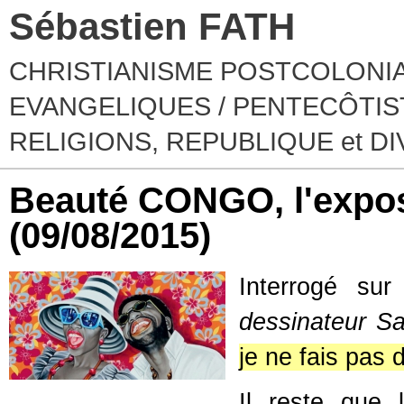
Sébastien FATH
CHRISTIANISME POSTCOLONIA
EVANGELIQUES / PENTECÔTIST
RELIGIONS, REPUBLIQUE et D
Beauté CONGO, l'expos
(09/08/2015)
Interrogé sur
dessinateur S
je ne fais pas d
Il reste que 