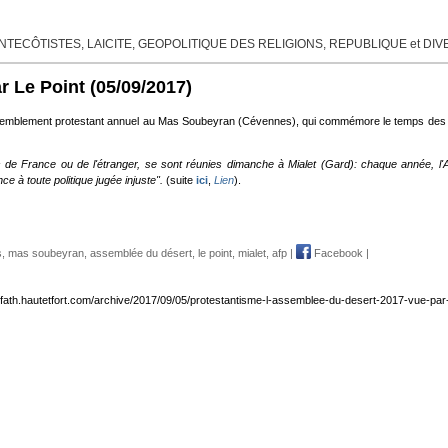
TECÔTISTES, LAICITE, GEOPOLITIQUE DES RELIGIONS, REPUBLIQUE et DI
r Le Point
(05/09/2017)
semblement protestant annuel au Mas Soubeyran (Cévennes), qui commémore le temps des pe
 de France ou de l'étranger, se sont réunies dimanche à Mialet (Gard): chaque année, l'
e à toute politique jugée injuste".
(suite
ici
,
Lien
).
s
,
mas soubeyran
,
assemblée du désert
,
le point
,
mialet
,
afp
|
Facebook
|
nfath.hautetfort.com/archive/2017/09/05/protestantisme-l-assemblee-du-desert-2017-vue-par