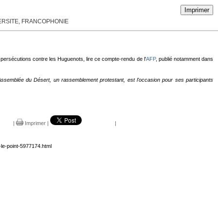
Imprimer
VERSITE, FRANCOPHONIE
rsécutions contre les Huguenots, lire ce compte-rendu de l'
AFP
, publié notamment dans
Assemblée du Désert, un rassemblement protestant, est l'occasion pour ses participants
|
Imprimer
|
|
-le-point-5977174.html