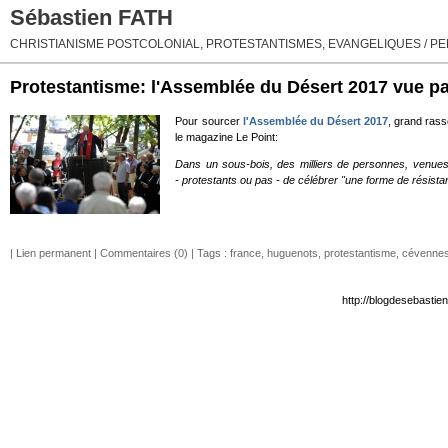
Sébastien FATH
CHRISTIANISME POSTCOLONIAL, PROTESTANTISMES, EVANGELIQUES / PEN
Protestantisme: l'Assemblée du Désert 2017 vue pa
Pour sourcer
l'Assemblée du Désert 2017
, grand ras
le magazine Le Point:
Dans un sous-bois, des milliers de personnes, venues
- protestants ou pas - de célébrer "une forme de résistanc
|
Lien permanent
|
Commentaires (0)
| Tags :
france
,
huguenots
,
protestantisme
,
cévenne
http://blogdesebastie