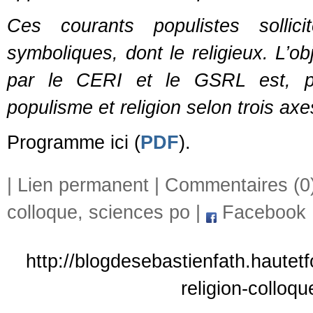
Ces courants populistes sollici
symboliques, dont le religieux. L’o
par le CERI et le GSRL est, préc
populisme et religion selon trois axes
Programme ici (
PDF
).
|
Lien permanent
|
Commentaires (0
colloque
,
sciences po
|
Facebook
http://blogdesebastienfath.hautet
religion-colloq