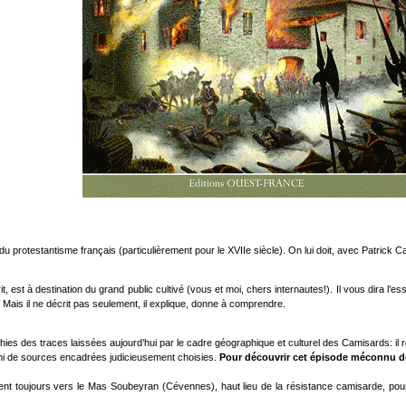
e du protestantisme français (particulièrement pour le XVIIe siècle). On lui doit, avec Patrick 
it, est à destination du grand public cultivé (vous et moi, chers internautes!). Il vous dira l’
e. Mais il ne décrit pas seulement, il explique, donne à comprendre.
ies des traces laissées aujourd’hui par le cadre géographique et culturel des Camisards: il r
ichi de sources encadrées judicieusement choisies.
Pour découvrir cet épisode méconnu de n
gent toujours vers le Mas Soubeyran (Cévennes), haut lieu de la résistance camisarde, po