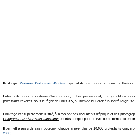
Il est signé
Marianne Carbonnier-Burkard
, spécialiste universtaire reconnue de l’histoir
Publié cette année aux éditions
Ouest France
, ce livre passionnant, très agréablement écr
protestants révoltés, sous le règne de Louis XIV, au nom de leur droit à la liberté religieus
L’ouvrage est superbement illustré, à la fois par des documents d’époque et des photograph
Comprendre la révolte des Camisards
est très complet pour un livre de ce format, et enr
Il permettra aussi de saisir pourquoi, chaque année, plus de 10.000 protestants conver
2008)
.