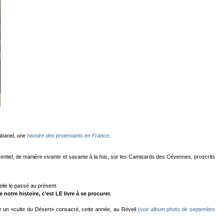
Cabanel, une
histoire des protestants en France
.
essentiel, de manière vivante et savante à la fois, sur les Camisards des Cévennes, proscrits
elie le passé au présent.
otre histoire, c’est LE livre à se procurer.
ur un «culte du Désert» consacré, cette année, au Réveil
(voir album photo de septembre