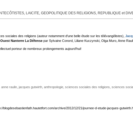
TECÔTISTES, LAICITE, GEOPOLITIQUE DES RELIGIONS, REPUBLIQUE et DI
nces sociales des religions (auteur notamment d'une belle étude sur les télévangélistes),
Jacqu
s-Ouest Nanterre La Défense
par Sylvaine Conord, Liliane Kuczynski, Olga Muro, Anne Raul
ellectuel porteur de nombreux prolongements aujourd'hui!
,
anne raulin
,
jacques gutwirth
,
anthropologie
,
sciences sociales des religions
,
sciences socia
p://blogdesebastienfath.hautetfort.com/archive/2012/12/21/journee-d-etude-jacques-gutwirth.