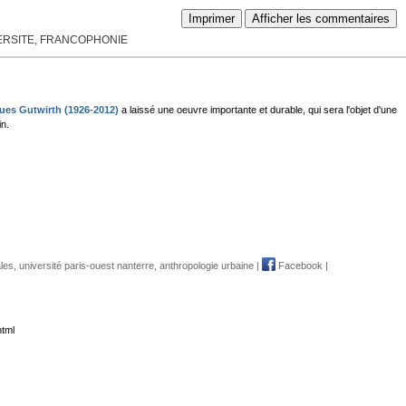
Imprimer
Afficher les commentaires
VERSITE, FRANCOPHONIE
es Gutwirth (1926-2012)
a laissé une oeuvre importante et durable, qui sera l'objet d'une
in.
les
,
université paris-ouest nanterre
,
anthropologie urbaine
|
Facebook
|
html