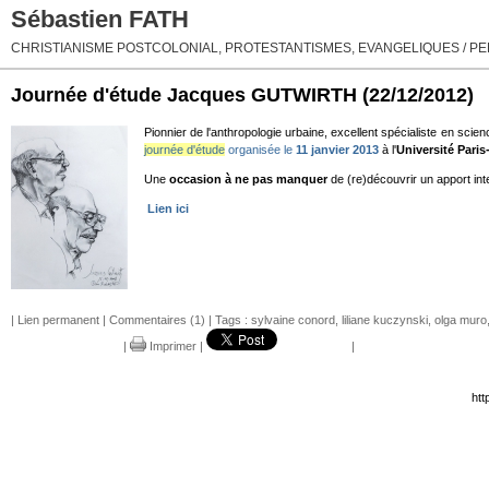
Sébastien FATH
CHRISTIANISME POSTCOLONIAL, PROTESTANTISMES, EVANGELIQUES / PEN
Journée d'étude Jacques GUTWIRTH
(22/12/2012)
Pionnier de l'anthropologie urbaine, excellent spécialiste en scie
journée d'étude
organisée le
11 janvier 2013
à l'
Université Pari
Une
occasion à ne pas manquer
de (re)découvrir un apport int
Lien ici
|
Lien permanent
|
Commentaires (1)
| Tags :
sylvaine conord
,
liliane kuczynski
,
olga muro
|
Imprimer
|
|
htt