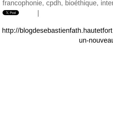
francophonie
,
cpdh
,
bioéthique
,
inte
|
http://blogdesebastienfath.hautetfor
un-nouveau-