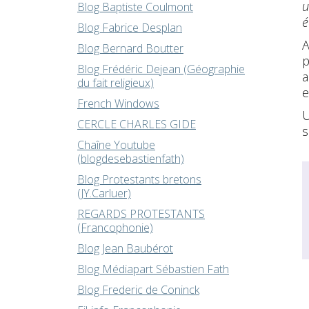
u
Blog Baptiste Coulmont
é
Blog Fabrice Desplan
A
Blog Bernard Boutter
p
Blog Frédéric Dejean (Géographie
a
du fait religieux)
e
French Windows
U
CERCLE CHARLES GIDE
s
Chaîne Youtube
(blogdesebastienfath)
Blog Protestants bretons
(JY.Carluer)
REGARDS PROTESTANTS
(Francophonie)
Blog Jean Baubérot
Blog Médiapart Sébastien Fath
Blog Frederic de Coninck