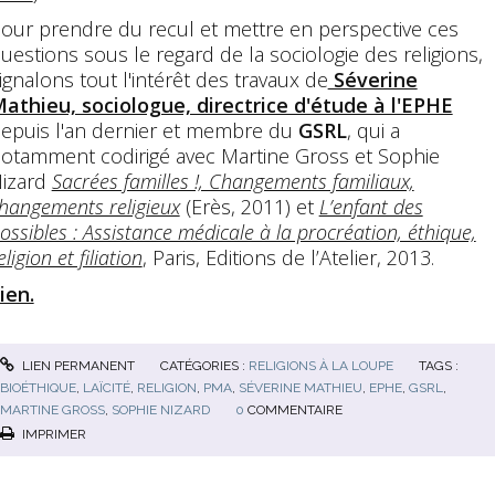
our prendre du recul et mettre en perspective ces
uestions sous le regard de la sociologie des religions,
ignalons tout l'intérêt des travaux de
Séverine
athieu, sociologue, directrice d'étude à l'EPHE
epuis l'an dernier et membre du
GSRL
, qui a
otamment codirigé avec Martine Gross et Sophie
izard
Sacrées familles !, Changements familiaux,
hangements religieux
(Erès, 2011) et
L’enfant des
ossibles : Assistance médicale à la procréation, éthique,
eligion et filiation
, Paris, Editions de l’Atelier, 2013.
ien.
LIEN PERMANENT
CATÉGORIES :
RELIGIONS À LA LOUPE
TAGS :
BIOÉTHIQUE
,
LAÏCITÉ
,
RELIGION
,
PMA
,
SÉVERINE MATHIEU
,
EPHE
,
GSRL
,
MARTINE GROSS
,
SOPHIE NIZARD
0
COMMENTAIRE
IMPRIMER