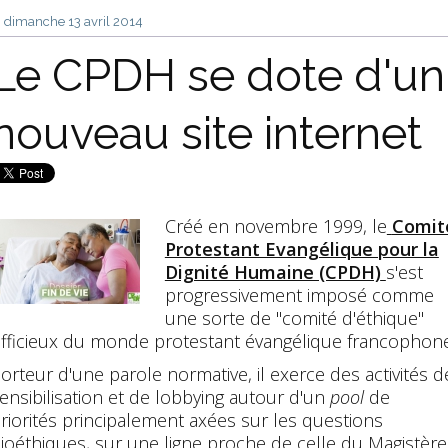
dimanche 13
avril 2014
Le CPDH se dote d'un
nouveau site internet
Créé en novembre 1999, le
Comit
Protestant Evangélique pour la
Dignité Humaine (CPDH)
s'est
progressivement imposé comme
une sorte de "comité d'éthique"
fficieux du monde protestant évangélique francophone
orteur d'une parole normative, il exerce des activités d
ensibilisation et de lobbying autour d'un
pool
de
riorités principalement axées sur les questions
ioéthiques, sur une ligne proche de celle du Magistère