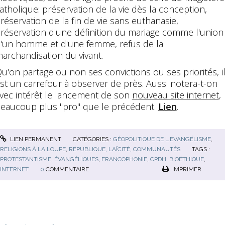
atholique: préservation de la vie dès la conception,
réservation de la fin de vie sans euthanasie,
réservation d'une définition du mariage comme l'union
'un homme et d'une femme, refus de la
archandisation du vivant.
u'on partage ou non ses convictions ou ses priorités, i
st un carrefour à observer de près. Aussi notera-t-on
vec intérêt le lancement de son
nouveau site internet
,
eaucoup plus "pro" que le précédent.
Lien
.
LIEN PERMANENT
CATÉGORIES :
GÉOPOLITIQUE DE L'ÉVANGÉLISME
,
RELIGIONS À LA LOUPE
,
RÉPUBLIQUE, LAÏCITÉ, COMMUNAUTÉS
TAGS :
PROTESTANTISME
,
ÉVANGÉLIQUES
,
FRANCOPHONIE
,
CPDH
,
BIOÉTHIQUE
,
INTERNET
0
COMMENTAIRE
IMPRIMER