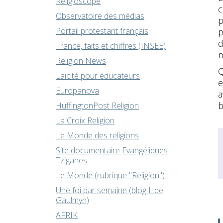
Religioscope
c
Observatoire des médias
p
Portail protestant français
p
d
France, faits et chiffres (INSEE)
m
Religion News
Q
Laïcité pour éducateurs
e
Europanova
a
b
HuffingtonPost Religion
La Croix Religion
Le Monde des religions
Site documentaire Evangéliques
Tziganes
Le Monde (rubrique "Religion")
Une foi par semaine (blog I. de
Gaulmyn)
AFRIK