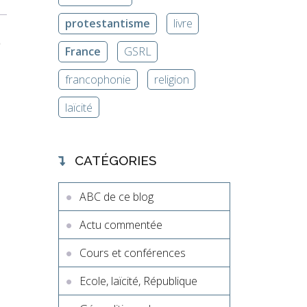
protestantisme
livre
e
France
GSRL
francophonie
religion
laïcité
CATÉGORIES
ABC de ce blog
Actu commentée
Cours et conférences
Ecole, laïcité, République