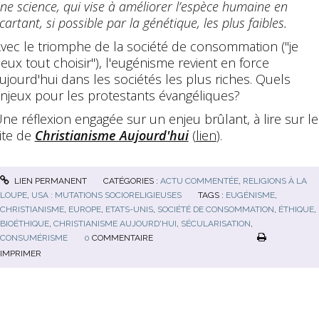
ne science, qui vise à améliorer l’espèce humaine en
cartant, si possible par la génétique, les plus faibles.
vec le triomphe de la société de consommation ("je
eux tout choisir"), l'eugénisme revient en force
ujourd'hui dans les sociétés les plus riches. Quels
njeux pour les protestants évangéliques?
ne réflexion engagée sur un enjeu brûlant, à lire sur le
ite de
Christianisme Aujourd'hui
(
lien
).
LIEN PERMANENT
CATÉGORIES :
ACTU COMMENTÉE
,
RELIGIONS À LA
LOUPE
,
USA : MUTATIONS SOCIORELIGIEUSES
TAGS :
EUGÉNISME
,
CHRISTIANISME
,
EUROPE
,
ETATS-UNIS
,
SOCIÉTÉ DE CONSOMMATION
,
ÉTHIQUE
,
BIOÉTHIQUE
,
CHRISTIANISME AUJOURD'HUI
,
SÉCULARISATION
,
CONSUMÉRISME
0
COMMENTAIRE
IMPRIMER