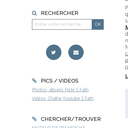
P
RECHERCHER
q
s
M
d
n
N
c
p
r
L
PICS / VIDEOS
Photos, albums Flickr S.Fath
Vidéos, Chaîne Youtube S.Fath
CHERCHER/TROUVER