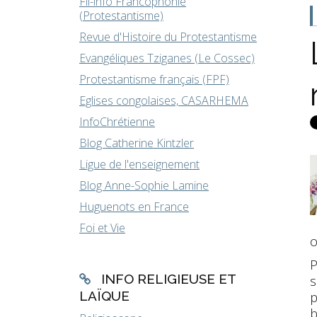
Fil-info Francophonie
(Protestantisme)
Revue d'Histoire du Protestantisme
Evangéliques Tziganes (Le Cossec)
Protestantisme français (FPF)
Eglises congolaises, CASARHEMA
InfoChrétienne
Blog Catherine Kintzler
Ligue de l'enseignement
Blog Anne-Sophie Lamine
Huguenots en France
Foi et Vie
o
P
INFO RELIGIEUSE ET
s
LAÏQUE
p
b