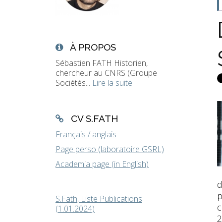
À PROPOS
Sébastien FATH Historien,
chercheur au CNRS (Groupe
Sociétés...
Lire la suite
CV S.FATH
Français / anglais
Page perso (laboratoire GSRL)
Academia page (in English)
d
p
S.Fath, Liste Publications
c
(1.01.2024)
2