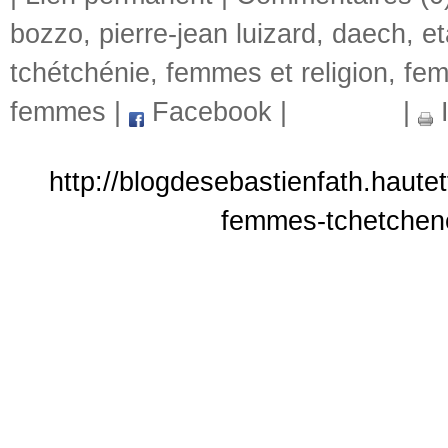
bozzo
,
pierre-jean luizard
,
daech
,
et
tchétchénie
,
femmes et religion
,
fem
femmes
|
Facebook
|
|
I
http://blogdesebastienfath.haute
femmes-tchetchen