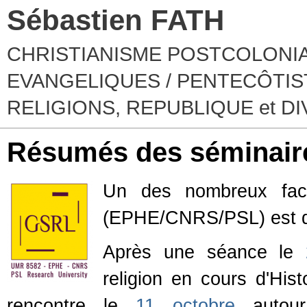
Sébastien FATH
CHRISTIANISME POSTCOLONIA
EVANGELIQUES / PENTECÔTIST
RELIGIONS, REPUBLIQUE et D
Résumés des séminair
Un des nombreux facte
(EPHE/CNRS/PSL) est d'
Après une séance le
religion en cours d'His
rencontre le
11 octobre
autour 