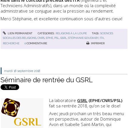
Techniciens Administratifs), dans un monde où la complexité
administrative se conjugue avec la pression au rendement.
Merci Stéphanie, et excellente continuation sous d'autres cieux!
LIEN PERMANENT
CATÉGORIES :
RELIGIONS À LA LOUPE
TAGS :
SCIENCES
SOCIALES DES RELIGIONS
,
CNRS
,
EPHE
,
PSL
,
GSRL
,
STÉPHANIE GOUDIABY
,
ITA
,
RECHERCHE
0
COMMENTAIRE
IMPRIMER
mardi 18
septembre 2018
Séminaire de rentrée du GSRL
La laboratoire
GSRL
(EPHE/CNRS/PSL)
fait sa rentrée 2018, qu'on se le dise!
Avec jeudi prochain un très beau menu
en perspective, autour de Dominique
Avon et Isabelle Saint-Martin, qui