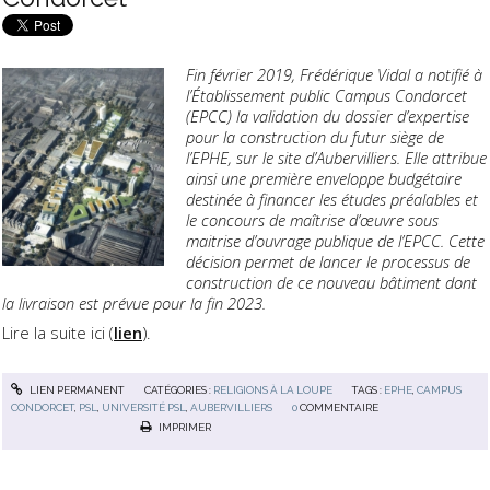
Fin février 2019, Frédérique Vidal a notifié à
l’Établissement public Campus Condorcet
(EPCC) la validation du dossier d’expertise
pour la construction du futur siège de
l’EPHE, sur le site d’Aubervilliers. Elle attribue
ainsi une première enveloppe budgétaire
destinée à financer les études préalables et
le concours de maîtrise d’œuvre sous
maitrise d’ouvrage publique de l’EPCC. Cette
décision permet de lancer le processus de
construction de ce nouveau bâtiment dont
la livraison est prévue pour la fin 2023.
Lire la suite ici (
lien
).
LIEN PERMANENT
CATÉGORIES :
RELIGIONS À LA LOUPE
TAGS :
EPHE
,
CAMPUS
CONDORCET
,
PSL
,
UNIVERSITÉ PSL
,
AUBERVILLIERS
0
COMMENTAIRE
IMPRIMER