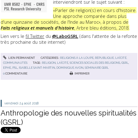
interviendront sur le sujet suivant :
«Parler de religion(s) en cours d'histoire.
Une approche comparée dans plus
d'une quinzaine de sociétés, de l'Inde au Maroc», à propos de
Faits religieux et manuels d'histoire
, Arbre bleu éditions, 2018.
Lien vers le
fil Twitter
du
@LaboGSRL
(dans l'attente de la refonte
très prochaine du site internet)
LIEN PERMANENT
CATÉGORIES :
RELIGIONS À LA LOUPE
,
RÉPUBLIQUE, LAÏCITÉ,
COMMUNAUTÉS
TAGS :
RELIGION
,
LAÏCITÉ
,
SCIENCES SOCIALES DES RELIGIONS
,
GSRL
,
EPHE
,
PSL
,
ISABELLE SAINT-MARTIN
,
DOMINIQUE AVON
,
SÉMINAIRE GSRL
0
COMMENTAIRE
IMPRIMER
vendredi 24
août 2018
Anthropologie des nouvelles spiritualités
(GSRL)