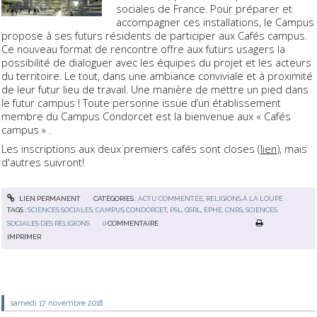
sociales de France. Pour préparer et
accompagner ces installations, le Campus
propose à ses futurs résidents de participer aux Cafés campus.
Ce nouveau format de rencontre offre aux futurs usagers la
possibilité de dialoguer avec les équipes du projet et les acteurs
du territoire. Le tout, dans une ambiance conviviale et à proximité
de leur futur lieu de travail. Une manière de mettre un pied dans
le futur campus ! Toute personne issue d’un établissement
membre du Campus Condorcet est la bienvenue aux « Cafés
campus » .
Les inscriptions aux deux premiers cafés sont closes (
lien
), mais
d'autres suivront!
LIEN PERMANENT
CATÉGORIES :
ACTU COMMENTÉE
,
RELIGIONS À LA LOUPE
TAGS :
SCIENCES SOCIALES
,
CAMPUS CONDORCET
,
PSL
,
GSRL
,
EPHE
,
CNRS
,
SCIENCES
SOCIALES DES RELIGIONS
0
COMMENTAIRE
IMPRIMER
samedi 17
novembre 2018