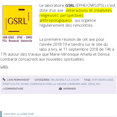
Le laboratoire
GSRL
(EPHE/CNRS/PSL) s'est
doté d'un axe
«Interactions et créativités
religieuses: perspectives
anthropologiques»
, qui organise
régulièrement des rencontres.
La première réunion de cet axe pour
l'année 2018-19 e tiendra sur le site du
labo à Ivry, le 11 septembre 2018 de 14h à
17h autour des travaux que Marie-Véronique Amella et Denise
Lombardi consacrent aux nouvelles spiritualités.
Lien.
LIEN PERMANENT
CATÉGORIES :
RELIGIONS À LA LOUPE
TAGS :
ANTHROPOLOGIE
,
SPIRITUALITÉ
,
MARIE-VÉRONIQUE AMELLA
,
DENISE LOMBARDI
,
GSRL
,
EPHE
,
PSL
0
COMMENTAIRE
IMPRIMER
mercredi 11
juillet 2018