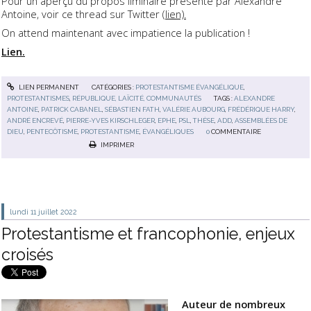
Pour un aperçu du propos liminaire présenté par Alexandre
Antoine, voir ce thread sur Twitter (
lien).
On attend maintenant avec impatience la publication !
Lien.
LIEN PERMANENT
CATÉGORIES :
PROTESTANTISME ÉVANGÉLIQUE
,
PROTESTANTISMES
,
RÉPUBLIQUE, LAÏCITÉ, COMMUNAUTÉS
TAGS :
ALEXANDRE
ANTOINE
,
PATRICK CABANEL
,
SÉBASTIEN FATH
,
VALÉRIE AUBOURG
,
FRÉDÉRIQUE HARRY
,
ANDRÉ ENCREVÉ
,
PIERRE-YVES KIRSCHLEGER
,
EPHE
,
PSL
,
THÈSE
,
ADD
,
ASSEMBLÉES DE
DIEU
,
PENTECÔTISME
,
PROTESTANTISME
,
ÉVANGÉLIQUES
0
COMMENTAIRE
IMPRIMER
lundi 11
juillet 2022
Protestantisme et francophonie, enjeux
croisés
Auteur de nombreux