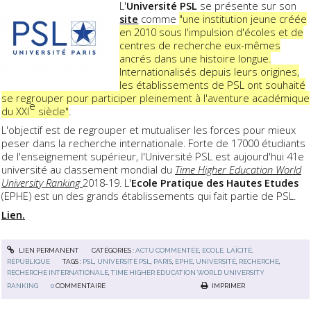
L'
Université PSL
se présente sur son
site
comme
"une institution jeune créée
en 2010 sous l'impulsion d'écoles et de
centres de recherche eux-mêmes
ancrés dans une histoire longue.
Internationalisés depuis leurs origines,
les établissements de PSL ont souhaité
se regrouper pour participer pleinement à l'aventure académique
e
du XXI
siècle"
.
L'objectif est de regrouper et mutualiser les forces pour mieux
peser dans la recherche internationale. Forte de 17000 étudiants
de l'enseignement supérieur, l'Université PSL est aujourd'hui 41e
université au classement mondial du
Time Higher Education World
University Ranking
2018-19. L'
Ecole Pratique des Hautes Etudes
(EPHE) est un des grands établissements qui fait partie de PSL.
Lien.
LIEN PERMANENT
CATÉGORIES :
ACTU COMMENTÉE
,
ECOLE, LAÏCITÉ,
RÉPUBLIQUE
TAGS :
PSL
,
UNIVERSITÉ PSL
,
PARIS
,
EPHE
,
UNIVERSITÉ
,
RECHERCHE
,
RECHERCHE INTERNATIONALE
,
TIME HIGHER EDUCATION WORLD UNIVERSITY
RANKING
0
COMMENTAIRE
IMPRIMER