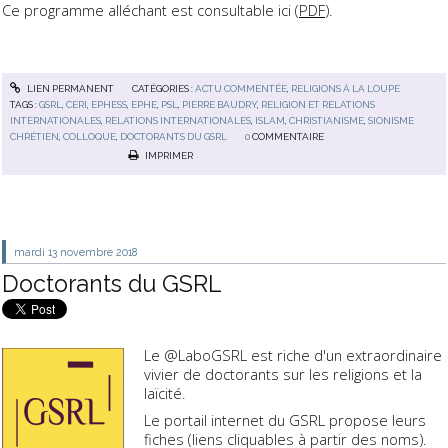
Ce programme alléchant est consultable ici (
PDF
).
LIEN PERMANENT
CATÉGORIES :
ACTU COMMENTÉE
,
RELIGIONS À LA LOUPE
TAGS :
GSRL
,
CERI
,
EPHESS
,
EPHE
,
PSL
,
PIERRE BAUDRY
,
RELIGION ET RELATIONS
INTERNATIONALES
,
RELATIONS INTERNATIONALES
,
ISLAM
,
CHRISTIANISME
,
SIONISME
CHRÉTIEN
,
COLLOQUE
,
DOCTORANTS DU GSRL
0
COMMENTAIRE
IMPRIMER
mardi 13
novembre 2018
Doctorants du GSRL
Le @LaboGSRL est riche d'un extraordinaire
vivier de
d
octorants
sur les
religions
et la
l
aïcité
.
Le portail internet du GSRL propose leurs
fiches (liens cliquables à partir des noms).