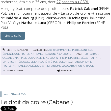
recherche, étalé sur 35 ans, dont
27 passés au GSRL
.
Mon jury était composé des professeurs
Patrick Cabanel
(EPHE-
PSL, garant, notamment auteur de « Le droit de croire »), ainsi que
de V
alérie Aubourg
(Ucly),
Pierre-Yves Kirschleger
(Université
Paul Valéry),
Nathalie Luca
(CESOR), et
Philippe Portier
(EPHE-
PSL) ;
Lire la suite
LIEN PERMANENT
CATÉGORIES :
ACTU COMMENTÉE
,
PROTESTANTISME
ÉVANGÉLIQUE
,
PROTESTANTISMES
,
RELIGIONS À LA LOUPE
TAGS :
HDR
,
PATRICK
CABANEL
,
NATHALIE LUCA
,
VALÉRIE AUBOURG
,
PHILIPPE PORTIER
,
SÉBASTIEN FATH
,
EPHE
,
PSL
,
THÉOLOGIES DE LA PROSPÉRITÉ
,
POSTCOLONIAL
,
FRANCOPHONIE
,
PROTESTANTISME ÉVANGÉLIQUE
,
CHRISTIANISME
,
SÉCULARISATION
,
AFRIQUE
7
COMMENTAIRES
IMPRIMER
lundi 08
avril 2024
Le droit de croire (Cabanel)