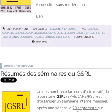
A consulter sans modération!
Lien
LIEN PERMANENT
CATÉGORIES :
RELIGIONS À LA LOUPE
TAGS :
SCIENCES
SOCIALES
,
SCIENCES SOCIALES DES RELIGIONS
,
GSRL
,
RELIGION
,
LAÏCITÉ
,
CNRS
,
EPHE
,
PSL
,
DOCTORANTS
,
DOCTORANTS GSRL
,
JEUNES CHERCHEURS
0
COMMENTAIRE
IMPRIMER
samedi 27
octobre 2018
Résumés des séminaires du GSRL
Un des nombreux facteurs d'attractivité du
laboratoire
GSRL
(EPHE/CNRS/PSL) est
d'organiser un séminaire interne mensuel.
Après une séance le
20 septembre
sur