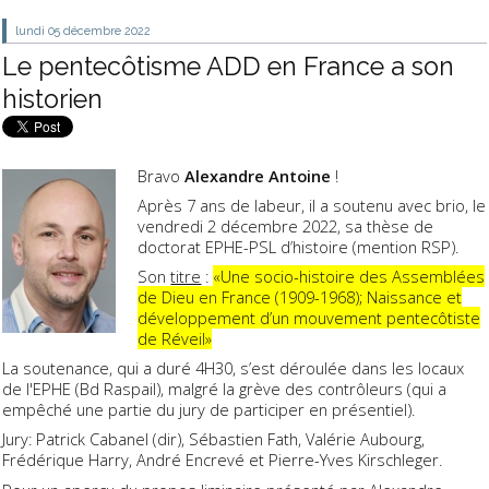
lundi 05
décembre 2022
Le pentecôtisme ADD en France a son
historien
Bravo
Alexandre Antoine
!
Après 7 ans de labeur, il a soutenu avec brio, le
vendredi 2 décembre 2022,
sa thèse de
doctorat EPHE-PSL d’histoire (mention RSP).
Son
titre
:
«Une socio-histoire des Assemblées
de Dieu en France (1909-1968); Naissance et
développement d’un mouvement pentecôtiste
de Réveil»
La soutenance, qui a duré 4H30, s’est déroulée dans les locaux
de l'EPHE (Bd Raspail), malgré la grève des contrôleurs (qui a
empêché une partie du jury de participer en présentiel).
Jury: Patrick Cabanel (dir), Sébastien Fath, Valérie Aubourg,
Frédérique Harry, André Encrevé et Pierre-Yves Kirschleger.