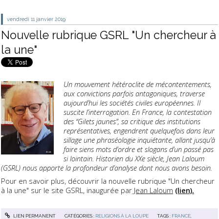
vendredi 11
janvier 2019
Nouvelle rubrique GSRL "Un chercheur à
la une"
Un mouvement hétéroclite de mécontentements,
aux convictions parfois antagoniques, traverse
aujourd’hui les sociétés civiles européennes. Il
suscite l’interrogation. En France, la contestation
des “Gilets jaunes”, sa critique des institutions
représentatives, engendrent quelquefois dans leur
sillage une phraséologie inquiétante, allant jusqu’à
faire siens mots d’ordre et slogans d’un passé pas
si lointain. Historien du XXe siècle, Jean Laloum
(GSRL) nous apporte la profondeur d’analyse dont nous avons besoin.
Pour en savoir plus, découvrir la nouvelle rubrique "Un chercheur
à la une" sur le site GSRL, inaugurée par
Jean Laloum
(lien).
LIEN PERMANENT
CATÉGORIES :
RELIGIONS À LA LOUPE
TAGS :
FRANCE
,