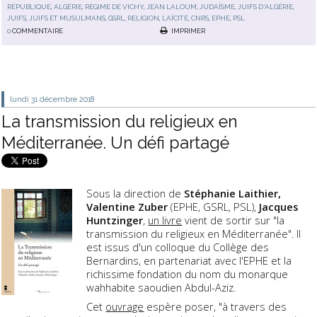
RÉPUBLIQUE
,
ALGÉRIE
,
RÉGIME DE VICHY
,
JEAN LALOUM
,
JUDAÏSME
,
JUIFS D'ALGÉRIE
,
JUIFS
,
JUIFS ET MUSULMANS
,
GSRL
,
RELIGION
,
LAÏCITÉ
,
CNRS
,
EPHE
,
PSL
0
COMMENTAIRE
IMPRIMER
lundi 31
décembre 2018
La transmission du religieux en
Méditerranée. Un défi partagé
Sous la direction de
Stéphanie Laithier,
Valentine Zuber
(EPHE, GSRL, PSL),
Jacques
Huntzinger
,
un livre
vient de sortir sur "la
transmission du religieux en Méditerranée". Il
est issus d'un colloque du Collège des
Bernardins, en partenariat avec l'EPHE et la
richissime fondation du nom du monarque
wahhabite saoudien Abdul-Aziz.
Cet
ouvrage
espère poser, "à travers des