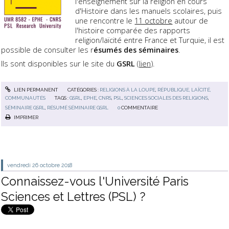
l'enseignement sur la religion en cours
d'Histoire dans les manuels scolaires, puis
une rencontre le
11 octobre
autour de
l'histoire comparée des rapports
religion/laïcité entre France et Turquie, il est
possible de consulter les r
ésumés des séminaires
.
Ils sont disponibles sur le site du
GSRL
(
lien
).
LIEN PERMANENT
CATÉGORIES :
RELIGIONS À LA LOUPE
,
RÉPUBLIQUE, LAÏCITÉ,
COMMUNAUTÉS
TAGS :
GSRL
,
EPHE
,
CNRS
,
PSL
,
SCIENCES SOCIALES DES RELIGIONS
,
SÉMINAIRE GSRL
,
RÉSUMÉ SÉMINAIRE GSRL
0
COMMENTAIRE
IMPRIMER
vendredi 26
octobre 2018
Connaissez-vous l'Université Paris
Sciences et Lettres (PSL) ?