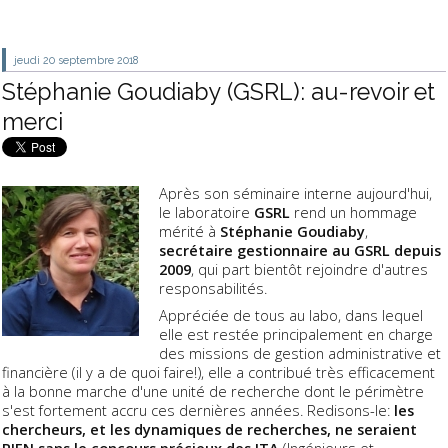
jeudi 20
septembre 2018
Stéphanie Goudiaby (GSRL): au-revoir et
merci
Après son séminaire interne aujourd'hui,
le laboratoire
GSRL
rend un hommage
mérité à
Stéphanie Goudiaby
,
secrétaire gestionnaire au GSRL depuis
2009
, qui part bientôt rejoindre d'autres
responsabilités.
Appréciée de tous au labo, dans lequel
elle est restée principalement en charge
des missions de gestion administrative et
financière (il y a de quoi faire!), elle a contribué très efficacement
à la bonne marche d'une unité de recherche dont le périmètre
s'est fortement accru ces dernières années. Redisons-le:
les
chercheurs, et les dynamiques de recherches, ne seraient
RIEN sans le concours précieux des ITA
(Ingénieurs et