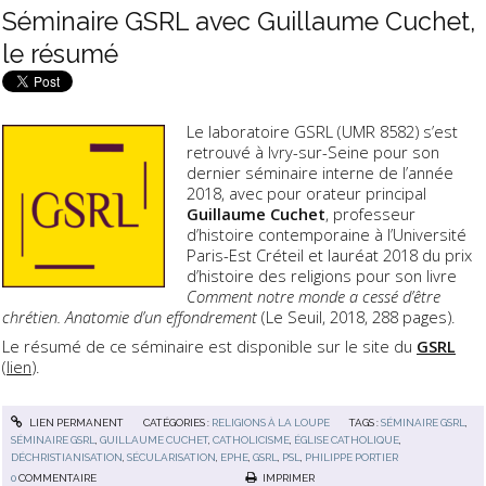
Séminaire GSRL avec Guillaume Cuchet,
le résumé
Le laboratoire GSRL (UMR 8582) s’est
retrouvé à Ivry-sur-Seine pour son
dernier séminaire interne de l’année
2018, avec pour orateur principal
Guillaume Cuchet
, professeur
d’histoire contemporaine à l’Université
Paris-Est Créteil et lauréat 2018 du prix
d’histoire des religions pour son livre
Comment notre monde a cessé d’être
chrétien. Anatomie d’un effondrement
(Le Seuil, 2018, 288 pages).
Le résumé de ce séminaire est disponible sur le site du
GSRL
(
lien
).
LIEN PERMANENT
CATÉGORIES :
RELIGIONS À LA LOUPE
TAGS :
SÉMINAIRE GSRL
,
SÉMINAIRE GSRL
,
GUILLAUME CUCHET
,
CATHOLICISME
,
ÉGLISE CATHOLIQUE
,
DÉCHRISTIANISATION
,
SÉCULARISATION
,
EPHE
,
GSRL
,
PSL
,
PHILIPPE PORTIER
0
COMMENTAIRE
IMPRIMER