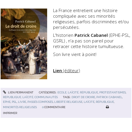
La France
entretient une histoire
compliquée avec ses minorités
religieuses, parfois discriminées et/ou
persécutées.
L'historien
Patrick Cabanel
(EPHE-PSL,
GSRL)
, n'a pas son pareil pour
retracer cette histoire tumultueuse.
Son livre vient à point!
Lien
(éditeur)
LIEN PERMANENT
CATÉGORIES :
ECOLE, LAÏCITÉ, RÉPUBLIQUE
,
PROTESTANTISMES
,
RÉPUBLIQUE, LAÏCITÉ, COMMUNAUTÉS
TAGS :
DROIT DE CROIRE
,
PATRICK CABANEL
,
EPHE
,
PSL
,
LIVRE
,
PASSÉS COMPOSÉS
,
LIBERTÉ RELIGIEUSE
,
LAÏCITÉ
,
RÉPUBLIQUE
,
MINORITÉS RELIGIEUSES
0
COMMENTAIRE
IMPRIMER