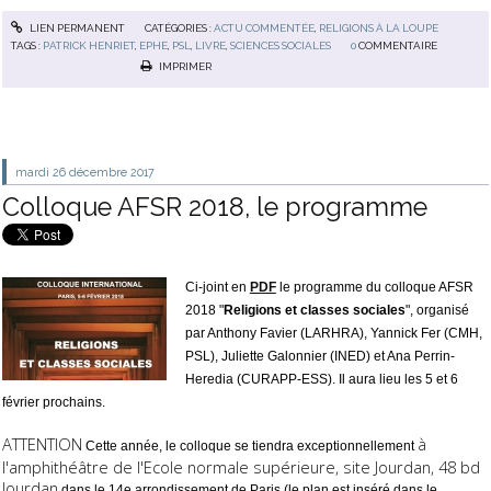
LIEN PERMANENT
CATÉGORIES :
ACTU COMMENTÉE
,
RELIGIONS À LA LOUPE
TAGS :
PATRICK HENRIET
,
EPHE
,
PSL
,
LIVRE
,
SCIENCES SOCIALES
0
COMMENTAIRE
IMPRIMER
mardi 26
décembre 2017
Colloque AFSR 2018, le programme
Ci-joint en
PDF
le programme du colloque AFSR
2018 "
Religions et classes sociales
", organisé
par Anthony Favier (LARHRA), Yannick Fer (CMH,
PSL), Juliette Galonnier (INED) et Ana Perrin-
Heredia (CURAPP-ESS). Il aura lieu les 5 et 6
février prochains.
ATTENTION
à
Cette année, le colloque se tiendra exceptionnellement
l'amphithéâtre de l'Ecole normale supérieure, site Jourdan, 48 bd
Jourdan
dans le 14e arrondissement de Paris (le plan est inséré dans le