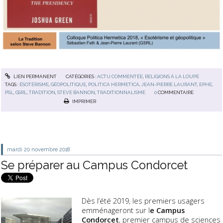
LIEN PERMANENT
CATÉGORIES :
ACTU COMMENTÉE
,
RELIGIONS À LA LOUPE
TAGS :
ÉSOTÉRISME
,
GÉOPOLITIQUE
,
POLITICA HERMETICA
,
JEAN-PIERRE LAURANT
,
EPHE
,
PSL
,
GSRL
,
TRADITION
,
STEVE BANNON
,
TRADITIONNALISME
0
COMMENTAIRE
IMPRIMER
mardi 20
novembre 2018
Se préparer au Campus Condorcet
Dès l’été 2019, les premiers usagers
emménageront sur l
e Campus
Condorcet
, premier campus de sciences