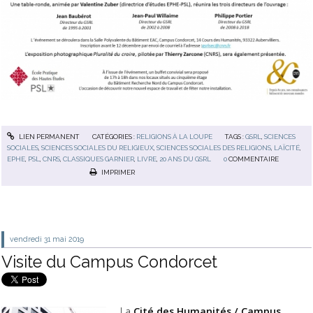
LIEN PERMANENT
CATÉGORIES :
RELIGIONS À LA LOUPE
TAGS :
GSRL
,
SCIENCES
SOCIALES
,
SCIENCES SOCIALES DU RELIGIEUX
,
SCIENCES SOCIALES DES RELIGIONS
,
LAÏCITÉ
,
EPHE
,
PSL
,
CNRS
,
CLASSIQUES GARNIER
,
LIVRE
,
20 ANS DU GSRL
0
COMMENTAIRE
IMPRIMER
vendredi 31
mai 2019
Visite du Campus Condorcet
La
Cité des Humanités / Campus