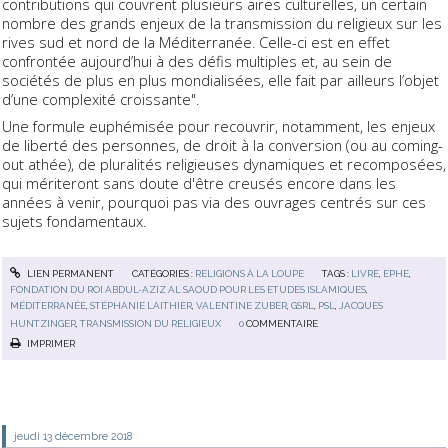
contributions qui couvrent plusieurs aires culturelles, un certain
nombre des grands enjeux de la transmission du religieux sur les
rives sud et nord de la Méditerranée. Celle-ci est en effet
confrontée aujourd’hui à des défis multiples et, au sein de
sociétés de plus en plus mondialisées, elle fait par ailleurs l’objet
d’une complexité croissante".
Une formule euphémisée pour recouvrir, notamment, les enjeux
de liberté des personnes, de droit à la conversion (ou au coming-
out athée), de pluralités religieuses dynamiques et recomposées,
qui mériteront sans doute d'être creusés encore dans les
années à venir, pourquoi pas via des ouvrages centrés sur ces
sujets fondamentaux.
LIEN PERMANENT
CATÉGORIES :
RELIGIONS À LA LOUPE
TAGS :
LIVRE
,
EPHE
,
FONDATION DU ROI ABDUL-AZIZ AL SAOUD POUR LES ETUDES ISLAMIQUES
,
MÉDITERRANÉE
,
STÉPHANIE LAITHIER
,
VALENTINE ZUBER
,
GSRL
,
PSL
,
JACQUES
HUNTZINGER
,
TRANSMISSION DU RELIGIEUX
0
COMMENTAIRE
IMPRIMER
jeudi 13
décembre 2018