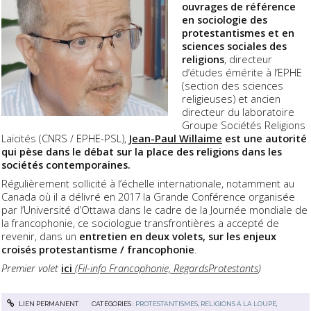
ouvrages de référence
en sociologie des
protestantismes et en
sciences sociales des
religions
, directeur
d’études émérite à l’EPHE
(section des sciences
religieuses) et ancien
directeur du laboratoire
Groupe Sociétés Religions
Laïcités (CNRS / EPHE-PSL),
Jean-Paul Willaime
est une autorité
qui pèse dans le débat sur la place des religions dans les
sociétés contemporaines.
Régulièrement sollicité à l’échelle internationale, notamment au
Canada où il a délivré en 2017 la Grande Conférence organisée
par l’Université d’Ottawa dans le cadre de la Journée mondiale de
la francophonie, ce sociologue transfrontières a accepté de
revenir, dans un
entretien en deux volets, sur les enjeux
croisés protestantisme / francophonie
.
Premier volet
ici
(
Fil-info Francophonie, RegardsProtestants
)
LIEN PERMANENT
CATÉGORIES :
PROTESTANTISMES
,
RELIGIONS À LA LOUPE
,