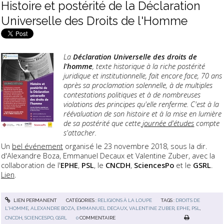
Histoire et postérité de la Déclaration
Universelle des Droits de l'Homme
La
Déclaration Universelle des droits de
l'homme
, texte historique à la riche postérité
juridique et institutionnelle, fait encore face, 70 ans
après sa proclamation solennelle, à de multiples
contestations politiques et à de nombreuses
violations des principes qu'elle renferme. C'est à la
réévaluation de son histoire et à la mise en lumière
de sa postérité que cette
journée d'études
compte
s'attacher.
Un
bel événement
organisé le 23 novembre 2018, sous la dir.
d'Alexandre Boza, Emmanuel Decaux et Valentine Zuber, avec la
collaboration de l'
EPHE
,
PSL
, le
CNCDH
,
SciencesPo
et le
GSRL
.
Lien
.
LIEN PERMANENT
CATÉGORIES :
RELIGIONS À LA LOUPE
TAGS :
DROITS DE
L'HOMME
,
ALEXANDRE BOZA
,
EMMANUEL DECAUX
,
VALENTINE ZUBER
,
EPHE
,
PSL
,
CNCDH
,
SCIENCESPO
,
GSRL
0
COMMENTAIRE