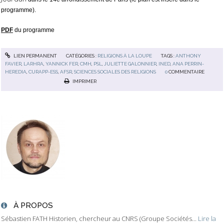
programme).
PDF
du programme
LIEN PERMANENT
CATÉGORIES :
RELIGIONS À LA LOUPE
TAGS :
ANTHONY
FAVIER
,
LARHRA
,
YANNICK FER
,
CMH
,
PSL
,
JULIETTE GALONNIER
,
INED
,
ANA PERRIN-
HEREDIA
,
CURAPP-ESS
,
AFSR
,
SCIENCES SOCIALES DES RELIGIONS
0
COMMENTAIRE
IMPRIMER
À PROPOS
Sébastien FATH Historien, chercheur au CNRS (Groupe Sociétés...
Lire la