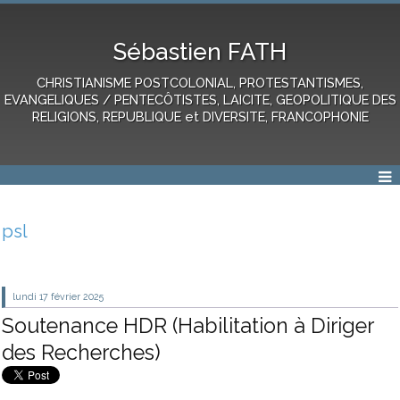
Sébastien FATH
CHRISTIANISME POSTCOLONIAL, PROTESTANTISMES,
EVANGELIQUES / PENTECÔTISTES, LAICITE, GEOPOLITIQUE DES
RELIGIONS, REPUBLIQUE et DIVERSITE, FRANCOPHONIE
psl
lundi 17
février 2025
Soutenance HDR (Habilitation à Diriger
des Recherches)