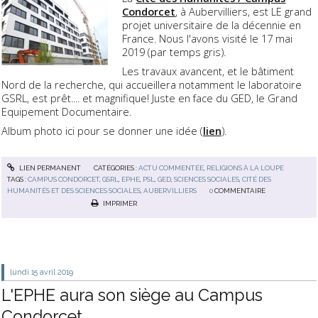
Condorcet
, à Aubervilliers, est LE grand
projet universitaire de la décennie en
France. Nous l'avons visité le 17 mai
2019 (par temps gris).
Les travaux avancent, et le bâtiment
Nord de la recherche, qui accueillera notamment le laboratoire
GSRL, est prêt.... et magnifique! Juste en face du GED, le Grand
Equipement Documentaire.
Album photo ici pour se donner une idée (
lien
).
LIEN PERMANENT
CATÉGORIES :
ACTU COMMENTÉE
,
RELIGIONS À LA LOUPE
TAGS :
CAMPUS CONDORCET
,
GSRL
,
EPHE
,
PSL
,
GED
,
SCIENCES SOCIALES
,
CITÉ DES
HUMANITÉS ET DES SCIENCES SOCIALES
,
AUBERVILLIERS
0
COMMENTAIRE
IMPRIMER
lundi 15
avril 2019
L'EPHE aura son siège au Campus
Condorcet