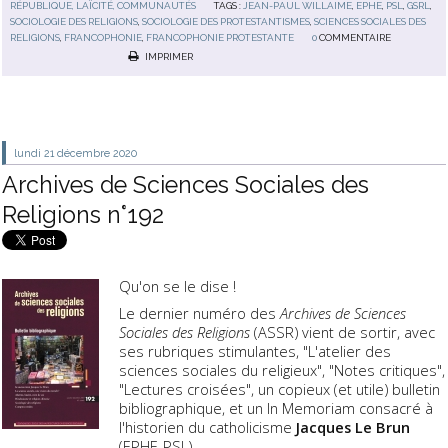
RÉPUBLIQUE, LAÏCITÉ, COMMUNAUTÉS
TAGS :
JEAN-PAUL WILLAIME
,
EPHE
,
PSL
,
GSRL
,
SOCIOLOGIE DES RELIGIONS
,
SOCIOLOGIE DES PROTESTANTISMES
,
SCIENCES SOCIALES DES
RELIGIONS
,
FRANCOPHONIE
,
FRANCOPHONIE PROTESTANTE
0
COMMENTAIRE
IMPRIMER
lundi 21
décembre 2020
Archives de Sciences Sociales des
Religions n°192
Qu'on se le dise !
Le dernier numéro des
Archives de Sciences
Sociales des Religions
(ASSR) vient de sortir, avec
ses rubriques stimulantes, "L'atelier des
sciences sociales du religieux", "Notes critiques",
"Lectures croisées", un copieux (et utile) bulletin
bibliographique, et un In Memoriam consacré à
l'historien du catholicisme
Jacques Le Brun
(EPHE-PSL).