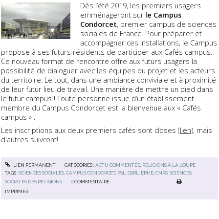
Dès l’été 2019, les premiers usagers
emménageront sur l
e Campus
Condorcet
, premier campus de sciences
sociales de France. Pour préparer et
accompagner ces installations, le Campus
propose à ses futurs résidents de participer aux Cafés campus.
Ce nouveau format de rencontre offre aux futurs usagers la
possibilité de dialoguer avec les équipes du projet et les acteurs
du territoire. Le tout, dans une ambiance conviviale et à proximité
de leur futur lieu de travail. Une manière de mettre un pied dans
le futur campus ! Toute personne issue d’un établissement
membre du Campus Condorcet est la bienvenue aux « Cafés
campus » .
Les inscriptions aux deux premiers cafés sont closes (
lien
), mais
d'autres suivront!
LIEN PERMANENT
CATÉGORIES :
ACTU COMMENTÉE
,
RELIGIONS À LA LOUPE
TAGS :
SCIENCES SOCIALES
,
CAMPUS CONDORCET
,
PSL
,
GSRL
,
EPHE
,
CNRS
,
SCIENCES
SOCIALES DES RELIGIONS
0
COMMENTAIRE
IMPRIMER