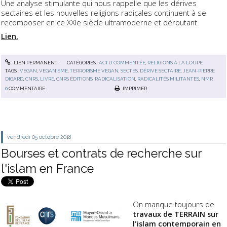
Une analyse stimulante qui nous rappelle que les dérives
sectaires et les nouvelles religions radicales continuent à se
recomposer en ce XXIe siècle ultramoderne et déroutant.
Lien.
LIEN PERMANENT
CATÉGORIES :
ACTU COMMENTÉE
,
RELIGIONS À LA LOUPE
TAGS :
VEGAN
,
VEGANISME
,
TERRORISME VEGAN
,
SECTES
,
DÉRIVE SECTAIRE
,
JEAN-PIERRE
DIGARD
,
CNRS
,
LIVRE
,
CNRS ÉDITIONS
,
RADICALISATION
,
RADICALITÉS MILITANTES
,
NMR
0
COMMENTAIRE
IMPRIMER
vendredi 05
octobre 2018
Bourses et contrats de recherche sur
l'islam en France
On manque toujours de
travaux de TERRAIN sur
l'islam contemporain en