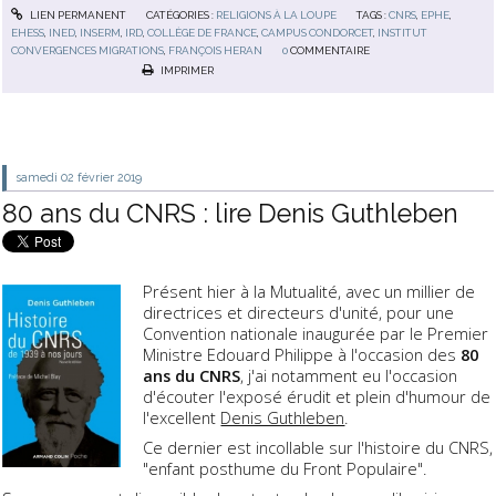
LIEN PERMANENT
CATÉGORIES :
RELIGIONS À LA LOUPE
TAGS :
CNRS
,
EPHE
,
EHESS
,
INED
,
INSERM
,
IRD
,
COLLÈGE DE FRANCE
,
CAMPUS CONDORCET
,
INSTITUT
CONVERGENCES MIGRATIONS
,
FRANÇOIS HERAN
0
COMMENTAIRE
IMPRIMER
samedi 02
février 2019
80 ans du CNRS : lire Denis Guthleben
Présent hier à la Mutualité, avec un millier de
directrices et directeurs d'unité, pour une
Convention nationale inaugurée par le Premier
Ministre Edouard Philippe à l'occasion des
80
ans du CNRS
, j'ai notamment eu l'occasion
d'écouter l'exposé érudit et plein d'humour de
l'excellent
Denis Guthleben
.
Ce dernier est incollable sur l'histoire du CNRS,
"enfant posthume du Front Populaire".