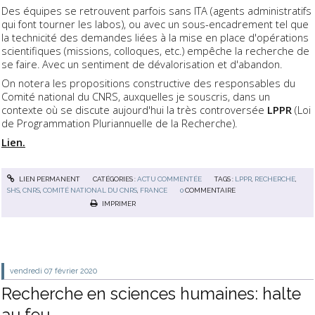
Des équipes se retrouvent parfois sans ITA (agents administratifs
qui font tourner les labos), ou avec un sous-encadrement tel que
la technicité des demandes liées à la mise en place d'opérations
scientifiques (missions, colloques, etc.) empêche la recherche de
se faire. Avec un sentiment de dévalorisation et d'abandon.
On notera les propositions constructive des responsables du
Comité national du CNRS, auxquelles je souscris, dans un
contexte où se discute aujourd'hui la très controversée
LPPR
(Loi
de Programmation Pluriannuelle de la Recherche).
Lien.
LIEN PERMANENT
CATÉGORIES :
ACTU COMMENTÉE
TAGS :
LPPR
,
RECHERCHE
,
SHS
,
CNRS
,
COMITÉ NATIONAL DU CNRS
,
FRANCE
0
COMMENTAIRE
IMPRIMER
vendredi 07
février 2020
Recherche en sciences humaines: halte
au feu