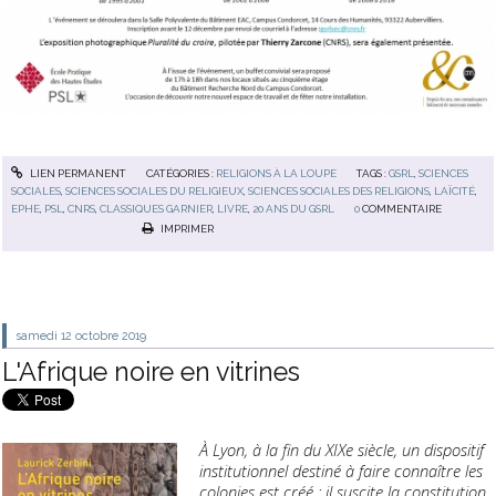
LIEN PERMANENT
CATÉGORIES :
RELIGIONS À LA LOUPE
TAGS :
GSRL
,
SCIENCES
SOCIALES
,
SCIENCES SOCIALES DU RELIGIEUX
,
SCIENCES SOCIALES DES RELIGIONS
,
LAÏCITÉ
,
EPHE
,
PSL
,
CNRS
,
CLASSIQUES GARNIER
,
LIVRE
,
20 ANS DU GSRL
0
COMMENTAIRE
IMPRIMER
samedi 12
octobre 2019
L'Afrique noire en vitrines
À Lyon, à la fin du XIXe siècle, un dispositif
institutionnel destiné à faire connaître les
colonies est créé ; il suscite la constitution