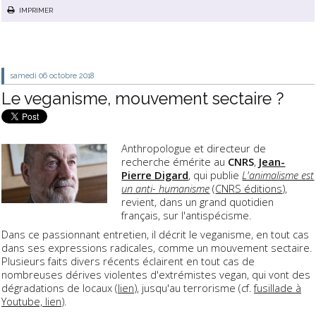
IMPRIMER
samedi 06
octobre 2018
Le veganisme, mouvement sectaire ?
Anthropologue et directeur de
recherche émérite au
CNRS
,
Jean-
Pierre Digard
, qui publie
L'animalisme est
un anti- humanisme
(
CNRS éditions
),
revient, dans un grand quotidien
français, sur l'antispécisme.
Dans ce passionnant entretien, il décrit le veganisme, en tout cas
dans ses expressions radicales, comme un mouvement sectaire.
Plusieurs faits divers récents éclairent en tout cas de
nombreuses dérives violentes d'extrémistes vegan, qui vont des
dégradations de locaux (
lien
), jusqu'au terrorisme (cf.
fusillade à
Youtube, lien
).