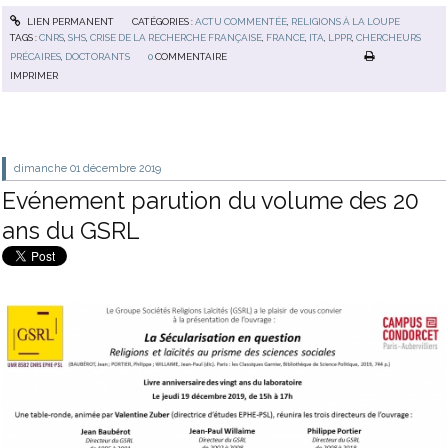
LIEN PERMANENT
CATÉGORIES :
ACTU COMMENTÉE
,
RELIGIONS À LA LOUPE
TAGS :
CNRS
,
SHS
,
CRISE DE LA RECHERCHE FRANÇAISE
,
FRANCE
,
ITA
,
LPPR
,
CHERCHEURS
PRÉCAIRES
,
DOCTORANTS
0
COMMENTAIRE
IMPRIMER
dimanche 01
décembre 2019
Evénement parution du volume des 20
ans du GSRL