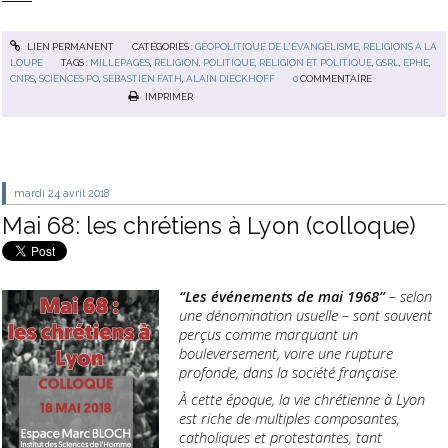
LIEN PERMANENT
CATÉGORIES :
GÉOPOLITIQUE DE L'ÉVANGÉLISME
,
RELIGIONS À LA
LOUPE
TAGS :
MILLEPAGES
,
RELIGION
,
POLITIQUE
,
RELIGION ET POLITIQUE
,
GSRL
,
EPHE
,
CNRS
,
SCIENCES PO
,
SÉBASTIEN FATH
,
ALAIN DIECKHOFF
0
COMMENTAIRE
IMPRIMER
mardi 24
avril 2018
Mai 68: les chrétiens à Lyon (colloque)
“Les événements de mai 1968”
– selon
une dénomination usuelle – sont souvent
perçus comme marquant un
bouleversement, voire une rupture
profonde, dans la société française.
À cette époque, la vie chrétienne à Lyon
est riche de multiples composantes,
catholiques et protestantes, tant