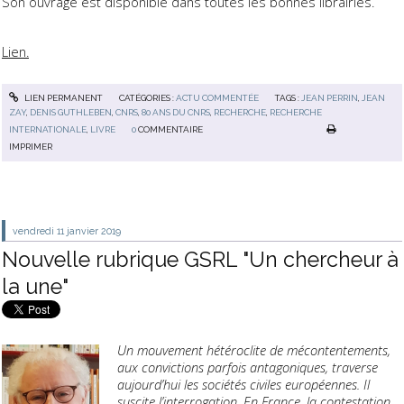
Son ouvrage est disponible dans toutes les bonnes librairies.
Lien.
LIEN PERMANENT
CATÉGORIES :
ACTU COMMENTÉE
TAGS :
JEAN PERRIN
,
JEAN
ZAY
,
DENIS GUTHLEBEN
,
CNRS
,
80 ANS DU CNRS
,
RECHERCHE
,
RECHERCHE
INTERNATIONALE
,
LIVRE
0
COMMENTAIRE
IMPRIMER
vendredi 11
janvier 2019
Nouvelle rubrique GSRL "Un chercheur à
la une"
Un mouvement hétéroclite de mécontentements,
aux convictions parfois antagoniques, traverse
aujourd’hui les sociétés civiles européennes. Il
suscite l’interrogation. En France, la contestation