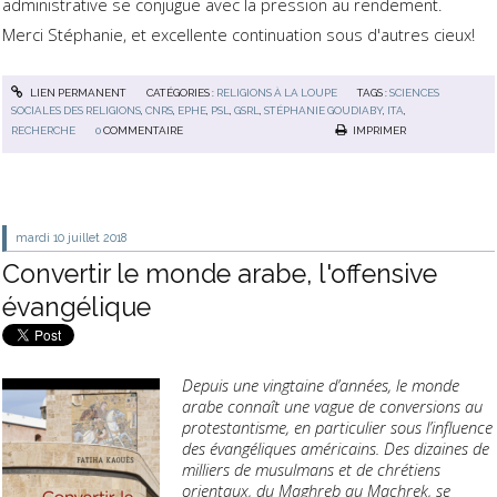
administrative se conjugue avec la pression au rendement.
Merci Stéphanie, et excellente continuation sous d'autres cieux!
LIEN PERMANENT
CATÉGORIES :
RELIGIONS À LA LOUPE
TAGS :
SCIENCES
SOCIALES DES RELIGIONS
,
CNRS
,
EPHE
,
PSL
,
GSRL
,
STÉPHANIE GOUDIABY
,
ITA
,
RECHERCHE
0
COMMENTAIRE
IMPRIMER
mardi 10
juillet 2018
Convertir le monde arabe, l'offensive
évangélique
Depuis une vingtaine d’années, le monde
arabe connaît une vague de conversions au
protestantisme, en particulier sous l’influence
des évangéliques américains. Des dizaines de
milliers de musulmans et de chrétiens
orientaux, du Maghreb au Machrek, se