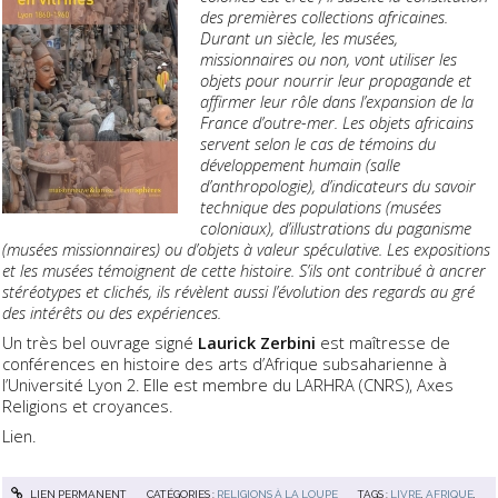
des premières collections africaines.
Durant un siècle, les musées,
missionnaires ou non, vont utiliser les
objets pour nourrir leur propagande et
affirmer leur rôle dans l’expansion de la
France d’outre-mer. Les objets africains
servent selon le cas de témoins du
développement humain (salle
d’anthropologie), d’indicateurs du savoir
technique des populations (musées
coloniaux), d’illustrations du paganisme
(musées missionnaires) ou d’objets à valeur spéculative. Les expositions
et les musées témoignent de cette histoire. S’ils ont contribué à ancrer
stéréotypes et clichés, ils révèlent aussi l’évolution des regards au gré
des intérêts ou des expériences.
Un très bel ouvrage signé
Laurick Zerbini
est maîtresse de
conférences en histoire des arts d’Afrique subsaharienne à
l’Université Lyon 2. Elle est membre du LARHRA (CNRS), Axes
Religions et croyances.
Lien.
LIEN PERMANENT
CATÉGORIES :
RELIGIONS À LA LOUPE
TAGS :
LIVRE
,
AFRIQUE
,