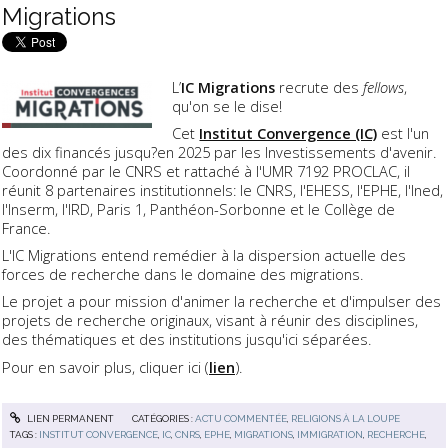
Migrations
L’
IC Migrations
recrute des
fellows
,
qu'on se le dise!
Cet
Institut Convergence (IC)
est l'un
des dix financés jusqu?en 2025 par les Investissements d'avenir.
Coordonné par le CNRS et rattaché à l'UMR 7192 PROCLAC, il
réunit 8 partenaires institutionnels: le CNRS, l'EHESS, l'EPHE, l'Ined,
l'Inserm, l'IRD, Paris 1, Panthéon-Sorbonne et le Collège de
France.
L'IC Migrations entend remédier à la dispersion actuelle des
forces de recherche dans le domaine des migrations.
Le projet a pour mission d'animer la recherche et d'impulser des
projets de recherche originaux, visant à réunir des disciplines,
des thématiques et des institutions jusqu'ici séparées.
Pour en savoir plus, cliquer ici (
lien
).
LIEN PERMANENT
CATÉGORIES :
ACTU COMMENTÉE
,
RELIGIONS À LA LOUPE
TAGS :
INSTITUT CONVERGENCE
,
IC
,
CNRS
,
EPHE
,
MIGRATIONS
,
IMMIGRATION
,
RECHERCHE
,