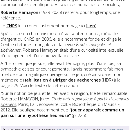
communauté scientifique des sciences humaines et sociales,
Roberte Hamayon
(1939-2025) restera, pour longtemps, une
référence.
Le
CNRS
lui a rendu justement hommage ici (
lien
).
Spécialiste du chamanisme en Asie septentrionale, médaille
d'argent du CNRS en 2006, elle
a notamment fondé et dirigé le
Centre d'études mongoles et la revue
Études mongoles et
sibériennes
. Roberte Hamayon
était d'une curiosité intellectuelle,
d'une rigueur et d'une bienveillance rare.
A l'historien que je suis, elle avait témoigné, plus d'une fois, sa
sympathie et ses encouragements. J'avais notamment fait mon
miel de son magnifique ouvrage sur le jeu, cité ainsi dans mon
mémoire d'
Habilitation à Diriger des Recherches
(HDR) à la
page 279. Voici le texte de cette citation :
"Sur la notion de jeu, et le lien avec la religion, lire le remarquable
Roberte HAMAYON,
J
ouer. Etude anthropologique à partir d'exemples
sibériens
, Paris, La Découverte, coll. « Bibliothèque du Mauss »,
2012. Elle souligne notamment que
"Jouer apparaît comme un
pari sur une hypothèse heureuse"
(p. 225).