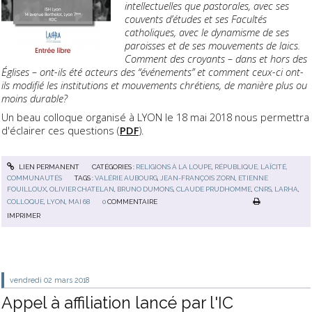
intellectuelles que pastorales, avec ses
couvents d’études et ses Facultés
catholiques, avec le dynamisme de ses
paroisses et de ses mouvements de laics.
Comment des croyants – dans et hors des
Églises – ont-ils été acteurs des “événements” et comment ceux-ci ont-
ils modifié les institutions et mouvements chrétiens, de manière plus ou
moins durable?
Un beau colloque organisé à LYON le 18 mai 2018 nous permettra
d'éclairer ces questions (
PDF
).
LIEN PERMANENT
CATÉGORIES :
RELIGIONS À LA LOUPE
,
RÉPUBLIQUE, LAÏCITÉ,
COMMUNAUTÉS
TAGS :
VALÉRIE AUBOURG
,
JEAN-FRANÇOIS ZORN
,
ETIENNE
FOUILLOUX
,
OLIVIER CHATELAN
,
BRUNO DUMONS
,
CLAUDE PRUDHOMME
,
CNRS
,
LARHA
,
COLLOQUE
,
LYON
,
MAI 68
0
COMMENTAIRE
IMPRIMER
vendredi 02
mars 2018
Appel à affiliation lancé par l'IC