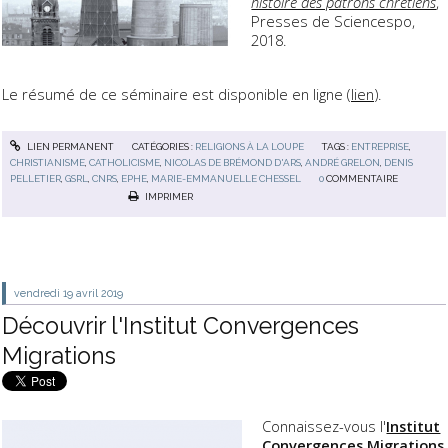
histoire des patrons chrétiens
,
Presses de Sciencespo,
2018.
Le résumé de ce séminaire est disponible en ligne (
lien
).
LIEN PERMANENT
CATÉGORIES :
RELIGIONS À LA LOUPE
TAGS :
ENTREPRISE
,
CHRISTIANISME
,
CATHOLICISME
,
NICOLAS DE BRÉMOND D'ARS
,
ANDRÉ GRELON
,
DENIS
PELLETIER
,
GSRL
,
CNRS
,
EPHE
,
MARIE-EMMANUELLE CHESSEL
0
COMMENTAIRE
IMPRIMER
vendredi 19
avril 2019
Découvrir l'Institut Convergences
Migrations
Connaissez-vous l'
Institut
Convergences Migrations