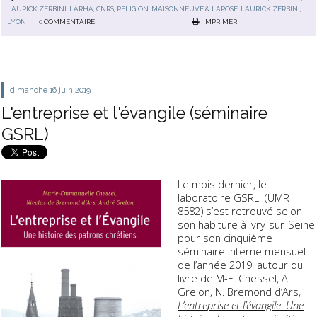
LAURICK ZERBINI
,
LARHA
,
CNRS
,
RELIGION
,
MAISONNEUVE & LAROSE
,
LAURICK ZERBINI
,
LYON
0
COMMENTAIRE
IMPRIMER
dimanche 16
juin 2019
L'entreprise et l'évangile (séminaire
GSRL)
Le mois dernier, le
laboratoire GSRL (UMR
8582) s’est retrouvé selon
son habiture à Ivry-sur-Seine
pour son cinquième
séminaire interne mensuel
de l’année 2019, autour du
livre de M-E. Chessel, A.
Grelon, N. Bremond d’Ars,
L’entreprise et l’évangile. Une