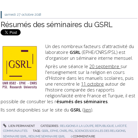
samedi 27
octobre 2018
Résumés des séminaires du GSRL
Un des nombreux facteurs d'attractivité du
laboratoire
GSRL
(EPHE/CNRS/PSL) est
d'organiser un séminaire interne mensuel.
Après une séance le
20 septembre
sur
l'enseignement sur la religion en cours
d'Histoire dans les manuels scolaires, puis
une rencontre le
11 octobre
autour de
l'histoire comparée des rapports
religion/laïcité entre France et Turquie, il est
possible de consulter les r
ésumés des séminaires
.
Ils sont disponibles sur le site du
GSRL
(
lien
).
LIEN PERMANENT
CATÉGORIES :
RELIGIONS À LA LOUPE
,
RÉPUBLIQUE, LAÏCITÉ,
COMMUNAUTÉS
TAGS :
GSRL
,
EPHE
,
CNRS
,
PSL
,
SCIENCES SOCIALES DES RELIGIONS
,
SÉMINAIRE GSRL
,
RÉSUMÉ SÉMINAIRE GSRL
0
COMMENTAIRE