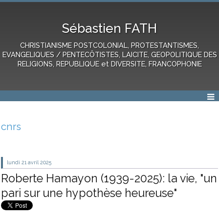
Sébastien FATH
CHRISTIANISME POSTCOLONIAL, PROTESTANTISMES,
EVANGELIQUES / PENTECÔTISTES, LAICITE, GEOPOLITIQUE DES
RELIGIONS, REPUBLIQUE et DIVERSITE, FRANCOPHONIE
cnrs
lundi 21
avril 2025
Roberte Hamayon (1939-2025): la vie, "un
pari sur une hypothèse heureuse"