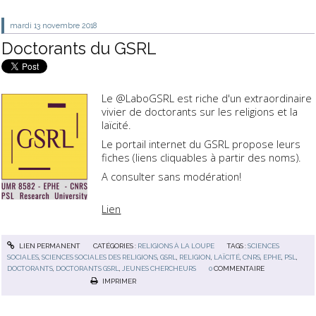
mardi 13
novembre 2018
Doctorants du GSRL
Le @LaboGSRL est riche d'un extraordinaire
vivier de
d
octorants
sur les
religions
et la
l
aïcité
.
Le portail internet du GSRL propose leurs
fiches (liens cliquables à partir des noms).
A consulter sans modération!
Lien
LIEN PERMANENT
CATÉGORIES :
RELIGIONS À LA LOUPE
TAGS :
SCIENCES
SOCIALES
,
SCIENCES SOCIALES DES RELIGIONS
,
GSRL
,
RELIGION
,
LAÏCITÉ
,
CNRS
,
EPHE
,
PSL
,
DOCTORANTS
,
DOCTORANTS GSRL
,
JEUNES CHERCHEURS
0
COMMENTAIRE
IMPRIMER