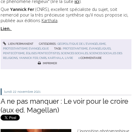
ce phénomène religieux" (lire la suite
ici
).
Que
Yannick Fer
(CNRS), excellent spécialiste du sujet, soit
remercié pour la très précieuse synthèse qu'il nous propose ici,
publiée aux éditions
Karthala
.
Lien.
LIEN PERMANENT
CATÉGORIES :
GÉOPOLITIQUE DE L'ÉVANGÉLISME
,
PROTESTANTISME ÉVANGÉLIQUE
TAGS :
PROTESTANTISME
,
ÉVANGÉLIQUES
,
PENTECÔTISME
,
ÉGLISES PENTECÔTISTES
,
SCIENCES SOCIALES
,
SCIENCES SOCIALES DES
RELIGIONS
,
YANNICK FER
,
CNRS
,
KARTHALA
,
LIVRE
0
COMMENTAIRE
IMPRIMER
lundi 22
novembre 2021
A ne pas manquer : Le voir pour le croire
(aux ed. Magellan)
L’exposition photographique