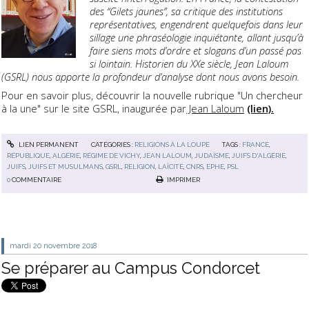
des “Gilets jaunes”, sa critique des institutions
représentatives, engendrent quelquefois dans leur
sillage une phraséologie inquiétante, allant jusqu’à
faire siens mots d’ordre et slogans d’un passé pas
si lointain. Historien du XXe siècle, Jean Laloum
(GSRL) nous apporte la profondeur d’analyse dont nous avons besoin.
Pour en savoir plus, découvrir la nouvelle rubrique "Un chercheur
à la une" sur le site GSRL, inaugurée par
Jean Laloum
(lien).
LIEN PERMANENT
CATÉGORIES :
RELIGIONS À LA LOUPE
TAGS :
FRANCE
,
RÉPUBLIQUE
,
ALGÉRIE
,
RÉGIME DE VICHY
,
JEAN LALOUM
,
JUDAÏSME
,
JUIFS D'ALGÉRIE
,
JUIFS
,
JUIFS ET MUSULMANS
,
GSRL
,
RELIGION
,
LAÏCITÉ
,
CNRS
,
EPHE
,
PSL
0
COMMENTAIRE
IMPRIMER
mardi 20
novembre 2018
Se préparer au Campus Condorcet