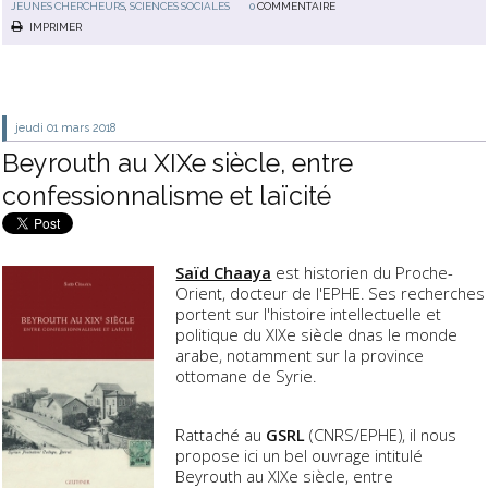
JEUNES CHERCHEURS
,
SCIENCES SOCIALES
0
COMMENTAIRE
IMPRIMER
jeudi 01
mars 2018
Beyrouth au XIXe siècle, entre
confessionnalisme et laïcité
Saïd Chaaya
est historien du Proche-
Orient, docteur de l'EPHE. Ses recherches
portent sur l'histoire intellectuelle et
politique du XIXe siècle dnas le monde
arabe, notamment sur la province
ottomane de Syrie.
Rattaché au
GSRL
(CNRS/EPHE), il nous
propose ici un bel ouvrage intitulé
Beyrouth au XIXe siècle, entre