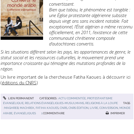
convertissent.
Bien que tabou, le phénomène est tangible :
une Église protestante algérienne subsiste
depuis vingt ans sans incident notable. Fait
exceptionnel, l’État algérien a même reconnu
officiellement, en 2011, l’existence de cette
communauté chrétienne composée
d’autochtones convertis.
Si les situations diffèrent selon les pays, les appartenances de genre, le
statut social et les ressources culturelles, le mouvement prend une
importance croissante qui témoigne des mutations profondes de la
région.
Un livre important de la chercheuse Fatiha Kaoues à découvrir ici
(
éditions du CNRS
)
LIEN PERMANENT
CATÉGORIES :
ACTU COMMENTÉE
,
PROTESTANTISME
ÉVANGÉLIQUE
,
RELATIONS ÉVANGÉLIQUES-MUSULMANS
,
RELIGIONS À LA LOUPE
TAGS
:
MAGHREB
,
MACHREK
,
FATIHA KAOUES
,
CNRS
,
CNRS ÉDITION
,
LIVRE
,
CONVERSION
,
MONDE
ARABE
,
ÉVANGÉLIQUES
1
COMMENTAIRE
IMPRIMER