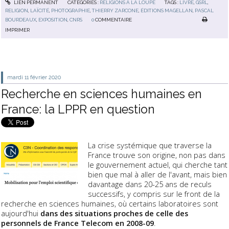
LIEN PERMANENT
CATÉGORIES :
RELIGIONS À LA LOUPE
TAGS :
LIVRE
,
GSRL
,
RELIGION
,
LAÏCITÉ
,
PHOTOGRAPHIE
,
THIERRY ZARCONE
,
ÉDITIONS MAGELLAN
,
PASCAL
BOURDEAUX
,
EXPOSITION
,
CNRS
0
COMMENTAIRE
IMPRIMER
mardi 11
février 2020
Recherche en sciences humaines en
France: la LPPR en question
La crise systémique que traverse la
France trouve son origine, non pas dans
le gouvernement actuel, qui cherche tant
bien que mal à aller de l'avant, mais bien
davantage dans 20-25 ans de reculs
successifs, y compris sur le front de la
recherche en sciences humaines, où certains laboratoires sont
aujourd'hui
dans des situations proches de celle des
personnels de France Telecom en 2008-09
.