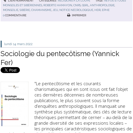
LIEN PERMANENT
CATÉGORIES :
RELIGIONS À LA LOUPE
TAGS :
REVUE ÉTUDES
MONGOLES ET SIBÉRIENNES
,
ROBERTE HAMAYON
,
CNRS
,
GSRL
,
ANTHROPOLOGIE
,
MONGOLIE
,
SIBÉRIE
,
CHAMANISME
,
JEU
,
NOTICE NÉCROLOGIQUE
,
HDR
,
EPHE
0
COMMENTAIRE
IMPRIMER
lundi 14
mars 2022
Sociologie du pentecôtisme (Yannick
Fer)
"Le pentecôtisme et les courants
charismatiques qui en sont issus ont fait l’objet
ces dernières décennies de nombreuses
publications, le plus souvent sous la forme
d’enquêtes anthropologiques. Il manquait une
synthèse plus systématique, des clés de lecture
théoriques permettant de cerner – au-delà de la
grande diversité de ses expressions locales –
les principales caractéristiques sociologiques de