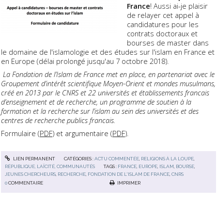
France
! Aussi ai-je plaisir
de relayer cet appel à
candidatures pour les
contrats doctoraux et
bourses de master dans
le domaine de l'islamologie et des études sur l'islam en France et
en Europe (délai prolongé jusqu'au 7 octobre 2018).
La Fondation de l’Islam de France met en place, en partenariat avec le
Groupement d’intérêt scientifique Moyen-Orient et mondes musulmans,
créé en 2013 par le CNRS et 22 universités et établissements francais
d’enseignement et de recherche, un programme de soutien à la
formation et la recherche sur l’islam au sein des universités et des
centres de recherche publics francais.
Formulaire (
PDF
) et argumentaire (
PDF
).
LIEN PERMANENT
CATÉGORIES :
ACTU COMMENTÉE
,
RELIGIONS À LA LOUPE
,
RÉPUBLIQUE, LAÏCITÉ, COMMUNAUTÉS
TAGS :
FRANCE
,
EUROPE
,
ISLAM
,
BOURSE
,
JEUNES CHERCHEURS
,
RECHERCHE
,
FONDATION DE L'ISLAM DE FRANCE
,
CNRS
0
COMMENTAIRE
IMPRIMER