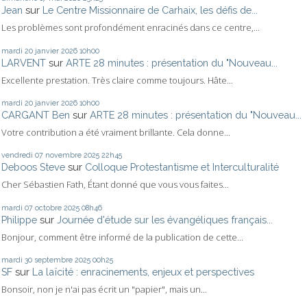
Jean
sur
Le Centre Missionnaire de Carhaix, les défis de...
Les problèmes sont profondément enracinés dans ce centre,...
mardi 20
janvier 2026
10h00
LARVENT
sur
ARTE 28 minutes : présentation du "Nouveau...
Excellente prestation. Très claire comme toujours. Hâte...
mardi 20
janvier 2026
10h00
CARGANT Ben
sur
ARTE 28 minutes : présentation du "Nouveau...
Votre contribution a été vraiment brillante. Cela donne...
vendredi 07
novembre 2025
22h45
Deboos Steve
sur
Colloque Protestantisme et Interculturalité
Cher Sébastien Fath, Étant donné que vous vous faites...
mardi 07
octobre 2025
08h46
Philippe
sur
Journée d'étude sur les évangéliques français...
Bonjour, comment être informé de la publication de cette...
mardi 30
septembre 2025
00h25
SF
sur
La laïcité : enracinements, enjeux et perspectives
Bonsoir, non je n'ai pas écrit un "papier", mais un...