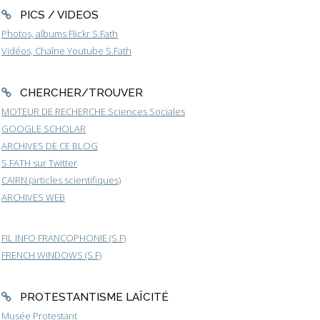
PICS / VIDEOS
Photos, albums Flickr S.Fath
Vidéos, Chaîne Youtube S.Fath
CHERCHER/TROUVER
MOTEUR DE RECHERCHE Sciences Sociales
GOOGLE SCHOLAR
ARCHIVES DE CE BLOG
S.FATH sur Twitter
CAIRN (articles scientifiques)
ARCHIVES WEB
FIL INFO FRANCOPHONIE (S.F)
FRENCH WINDOWS (S.F)
PROTESTANTISME LAÏCITÉ
Musée Protestant