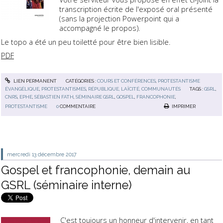
transcription écrite de l'exposé oral présenté
(sans la projection Powerpoint qui a
accompagné le propos).
Le topo a été un peu toiletté pour être bien lisible.
PDF
LIEN PERMANENT
CATÉGORIES :
COURS ET CONFÉRENCES
,
PROTESTANTISME
ÉVANGÉLIQUE
,
PROTESTANTISMES
,
RÉPUBLIQUE, LAÏCITÉ, COMMUNAUTÉS
TAGS :
GSRL
,
CNRS
,
EPHE
,
SÉBASTIEN FATH
,
SÉMINAIRE GSRL
,
GOSPEL
,
FRANCOPHONIE
,
PROTESTANTISME
0
COMMENTAIRE
IMPRIMER
mercredi 13
décembre 2017
Gospel et francophonie, demain au
GSRL (séminaire interne)
C'est toujours un honneur d'intervenir, en tant