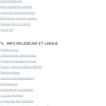
InfoChrétienne
Blog Catherine Kintzler
Ligue de l'enseignement
Blog Anne-Sophie Lamine
Huguenots en France
Foi et Vie
INFO RELIGIEUSE ET LAÏQUE
Religioscope
Observatoire des médias
Portail protestant français
France, faits et chiffres (INSEE)
Religion News
Laïcité pour éducateurs
Europanova
HuffingtonPost Religion
La Croix Religion
Le Monde des religions