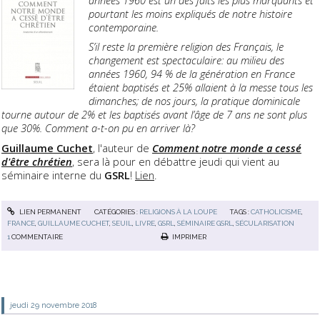
années 1960 est un des faits les plus marquants et
pourtant les moins expliqués de notre histoire
contemporaine.
S’il reste la première religion des Français, le
changement est spectaculaire: au milieu des
années 1960, 94 % de la génération en France
étaient baptisés et 25% allaient à la messe tous les
dimanches; de nos jours, la pratique dominicale
tourne autour de 2% et les baptisés avant l’âge de 7 ans ne sont plus
que 30%. Comment a-t-on pu en arriver là?
Guillaume Cuchet
, l'auteur de
Comment notre monde a cessé
d'être chrétien
, sera là pour en débattre jeudi qui vient au
séminaire interne du
GSRL
!
Lien
.
LIEN PERMANENT
CATÉGORIES :
RELIGIONS À LA LOUPE
TAGS :
CATHOLICISME
,
FRANCE
,
GUILLAUME CUCHET
,
SEUIL
,
LIVRE
,
GSRL
,
SÉMINAIRE GSRL
,
SÉCULARISATION
1
COMMENTAIRE
IMPRIMER
jeudi 29
novembre 2018