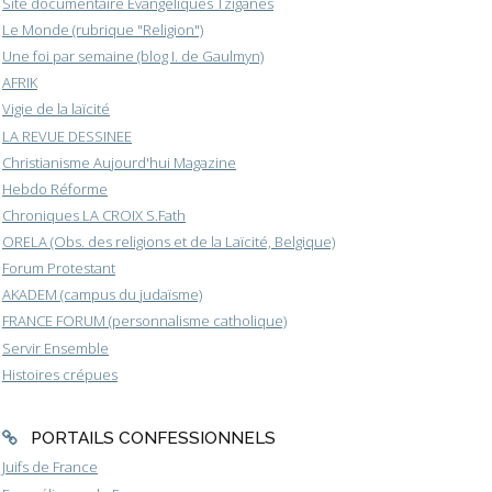
Site documentaire Evangéliques Tziganes
Le Monde (rubrique "Religion")
Une foi par semaine (blog I. de Gaulmyn)
AFRIK
Vigie de la laïcité
LA REVUE DESSINEE
Christianisme Aujourd'hui Magazine
Hebdo Réforme
Chroniques LA CROIX S.Fath
ORELA (Obs. des religions et de la Laïcité, Belgique)
Forum Protestant
AKADEM (campus du judaïsme)
FRANCE FORUM (personnalisme catholique)
Servir Ensemble
Histoires crépues
PORTAILS CONFESSIONNELS
Juifs de France