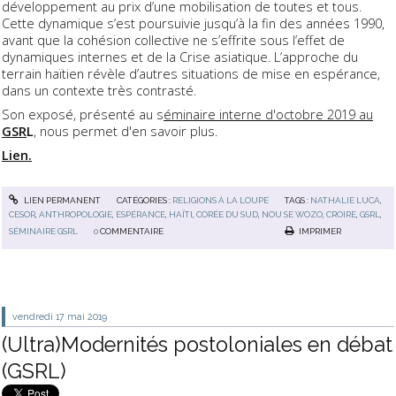
développement au prix d’une mobilisation de toutes et tous.
Cette dynamique s’est poursuivie jusqu’à la fin des années 1990,
avant que la cohésion collective ne s’effrite sous l’effet de
dynamiques internes et de la Crise asiatique. L’approche du
terrain haïtien révèle d’autres situations de mise en espérance,
dans un contexte très contrasté.
Son exposé, présenté au s
éminaire interne d'octobre 2019 au
GSR
L
, nous permet d'en savoir plus.
Lien.
LIEN PERMANENT
CATÉGORIES :
RELIGIONS À LA LOUPE
TAGS :
NATHALIE LUCA
,
CESOR
,
ANTHROPOLOGIE
,
ESPÉRANCE
,
HAÏTI
,
CORÉE DU SUD
,
NOU SE WOZO
,
CROIRE
,
GSRL
,
SÉMINAIRE GSRL
0
COMMENTAIRE
IMPRIMER
vendredi 17
mai 2019
(Ultra)Modernités postoloniales en débat
(GSRL)