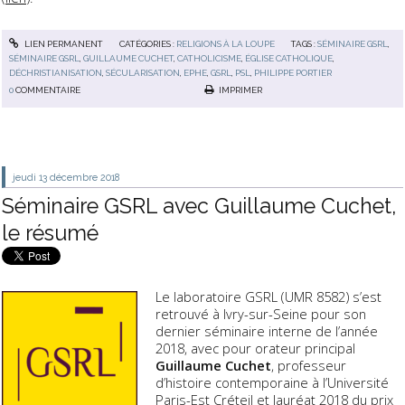
LIEN PERMANENT
CATÉGORIES :
RELIGIONS À LA LOUPE
TAGS :
SÉMINAIRE GSRL
,
SÉMINAIRE GSRL
,
GUILLAUME CUCHET
,
CATHOLICISME
,
ÉGLISE CATHOLIQUE
,
DÉCHRISTIANISATION
,
SÉCULARISATION
,
EPHE
,
GSRL
,
PSL
,
PHILIPPE PORTIER
0
COMMENTAIRE
IMPRIMER
jeudi 13
décembre 2018
Séminaire GSRL avec Guillaume Cuchet,
le résumé
Le laboratoire GSRL (UMR 8582) s’est
retrouvé à Ivry-sur-Seine pour son
dernier séminaire interne de l’année
2018, avec pour orateur principal
Guillaume Cuchet
, professeur
d’histoire contemporaine à l’Université
Paris-Est Créteil et lauréat 2018 du prix