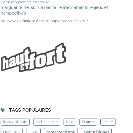
mardi 30
septembre 2025
00h20
marguerite frei
sur
La laïcité : enracinements, enjeux et
perspectives
Vous avez vraiment écrit un papier dans ce livre ?...
TAGS POPULAIRES
francophonie
catholicisme
livre
France
laïcité
Etats-Unis
GSRL
protestantisme
évangéliques