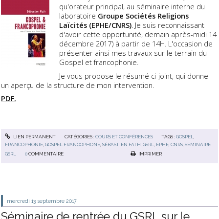
qu'orateur principal, au séminaire interne du
laboratoire
Groupe Sociétés Religions
Laïcités (EPHE/CNRS)
. Je suis reconnaissant
d'avoir cette opportunité, demain après-midi 14
décembre 2017) à partir de 14H. L'occasion de
présenter ainsi mes travaux sur le terrain du
Gospel et francophonie.
Je vous propose le résumé ci-joint, qui donne
un aperçu de la structure de mon intervention.
PDF.
LIEN PERMANENT
CATÉGORIES :
COURS ET CONFÉRENCES
TAGS :
GOSPEL
,
FRANCOPHONIE
,
GOSPEL FRANCOPHONE
,
SÉBASTIEN FATH
,
GSRL
,
EPHE
,
CNRS
,
SÉMINAIRE
GSRL
0
COMMENTAIRE
IMPRIMER
mercredi 13
septembre 2017
Séminaire de rentrée du GSRL sur le