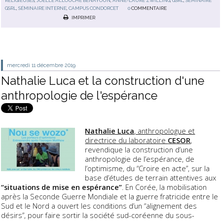
RELIGIEUSES
,
JOËLLE ALLOUCHE BENAYOUN
,
ANNE-LAURE ZWILLING
,
GSRL
,
SÉMINAIRE
GSRL
,
SÉMINAIRE INTERNE
,
CAMPUS CONDORCET
0
COMMENTAIRE
IMPRIMER
mercredi 11
décembre 2019
Nathalie Luca et la construction d'une
anthropologie de l'espérance
Nathalie Luca
, anthropologue et
directrice du laboratoire
CESOR
,
revendique la construction d’une
anthropologie de l’espérance, de
l’optimisme, du “Croire en acte”, sur la
base d’études de terrain attentives aux
“situations de mise en espérance”
. En Corée, la mobilisation
après la Seconde Guerre Mondiale et la guerre fratricide entre le
Sud et le Nord a ouvert les conditions d’un “alignement des
désirs”, pour faire sortir la société sud-coréenne du sous-