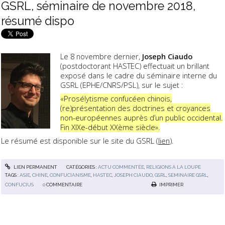
GSRL, séminaire de novembre 2018,
résumé dispo
Le 8 novembre dernier,
Joseph Ciaudo
(postdoctorant HASTEC) effectuait un brillant
exposé dans le cadre du séminaire interne du
GSRL (EPHE/CNRS/PSL), sur le sujet :
«Prosélytisme confucéen chinois,
(re)présentation des doctrines et croyances
non-européennes auprès d’un public occidental.
Fin XIXe-début XXème siècle».
Le résumé est disponible sur le site du GSRL (
lien
).
LIEN PERMANENT
CATÉGORIES :
ACTU COMMENTÉE
,
RELIGIONS À LA LOUPE
TAGS :
ASIE
,
CHINE
,
CONFUCIANISME
,
HASTEC
,
JOSEPH CIAUDO
,
GSRL
,
SÉMINAIRE GSRL
,
CONFUCIUS
0
COMMENTAIRE
IMPRIMER