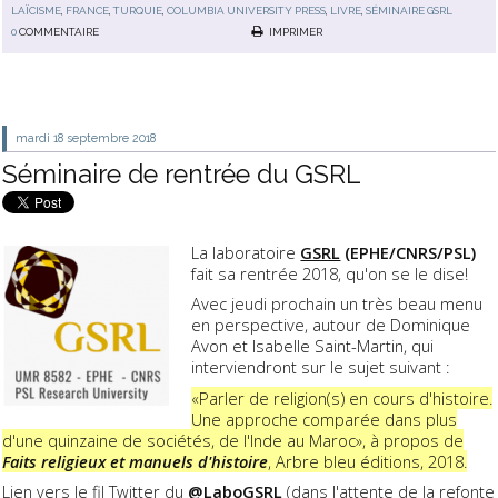
LAÏCISME
,
FRANCE
,
TURQUIE
,
COLUMBIA UNIVERSITY PRESS
,
LIVRE
,
SÉMINAIRE GSRL
0
COMMENTAIRE
IMPRIMER
mardi 18
septembre 2018
Séminaire de rentrée du GSRL
La laboratoire
GSRL
(EPHE/CNRS/PSL)
fait sa rentrée 2018, qu'on se le dise!
Avec jeudi prochain un très beau menu
en perspective, autour de Dominique
Avon et Isabelle Saint-Martin, qui
interviendront sur le sujet suivant :
«Parler de religion(s) en cours d'histoire.
Une approche comparée dans plus
d'une quinzaine de sociétés, de l'Inde au Maroc», à propos de
Faits religieux et manuels d'histoire
, Arbre bleu éditions, 2018.
Lien vers le
fil Twitter
du
@LaboGSRL
(dans l'attente de la refonte