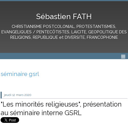
Sébastien FATH
CHRISTIANISME POSTCOLONIAL, PROTESTANTISMES,
EVANGELIQUES / PENTECÔTISTES, LAICITE, GEOPOLITIQUE DES
RELIGIONS, REPUBLIQUE et DIVERSITE, FRANCOPHONIE
séminaire gsrl
jeudi 12
mars 2020
"Les minorités religieuses", présentation
au séminaire interne GSRL