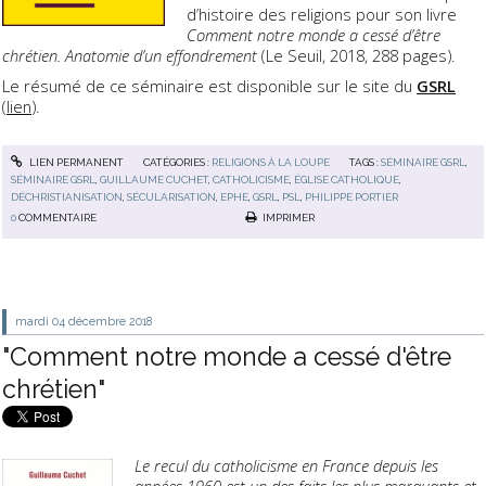
d’histoire des religions pour son livre
Comment notre monde a cessé d’être
chrétien. Anatomie d’un effondrement
(Le Seuil, 2018, 288 pages).
Le résumé de ce séminaire est disponible sur le site du
GSRL
(
lien
).
LIEN PERMANENT
CATÉGORIES :
RELIGIONS À LA LOUPE
TAGS :
SÉMINAIRE GSRL
,
SÉMINAIRE GSRL
,
GUILLAUME CUCHET
,
CATHOLICISME
,
ÉGLISE CATHOLIQUE
,
DÉCHRISTIANISATION
,
SÉCULARISATION
,
EPHE
,
GSRL
,
PSL
,
PHILIPPE PORTIER
0
COMMENTAIRE
IMPRIMER
mardi 04
décembre 2018
"Comment notre monde a cessé d'être
chrétien"
Le recul du catholicisme en France depuis les