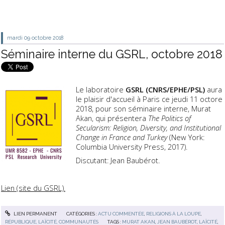
mardi 09
octobre 2018
Séminaire interne du GSRL, octobre 2018
Le laboratoire
GSRL (CNRS/EPHE/PSL)
aura
le plaisir d'accueil à Paris ce jeudi 11 octore
2018, pour son séminaire interne, Murat
Akan, qui présentera
The Politics of
Secularism: Religion, Diversity, and Institutional
Change in France and Turkey
(New York:
Columbia University Press, 2017).
Discutant: Jean Baubérot.
Lien (site du GSRL).
LIEN PERMANENT
CATÉGORIES :
ACTU COMMENTÉE
,
RELIGIONS À LA LOUPE
,
RÉPUBLIQUE, LAÏCITÉ, COMMUNAUTÉS
TAGS :
MURAT AKAN
,
JEAN BAUBÉROT
,
LAÏCITÉ
,