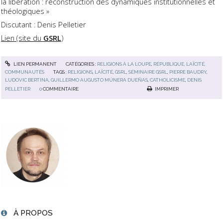
la libération : reconstruction des dynamiques institutionnelles et
théologiques »
Discutant : Denis Pelletier
Lien (site du
GSRL
)
LIEN PERMANENT
CATÉGORIES :
RELIGIONS À LA LOUPE
,
RÉPUBLIQUE, LAÏCITÉ,
COMMUNAUTÉS
TAGS :
RELIGIONS
,
LAÏCITÉ
,
GSRL
,
SÉMINAIRE GSRL
,
PIERRE BAUDRY
,
LUDOVIC BERTINA
,
GUILLERMO AUGUSTO MÚNERA DUEÑAS
,
CATHOLICISME
,
DENIS
PELLETIER
0
COMMENTAIRE
IMPRIMER
À PROPOS