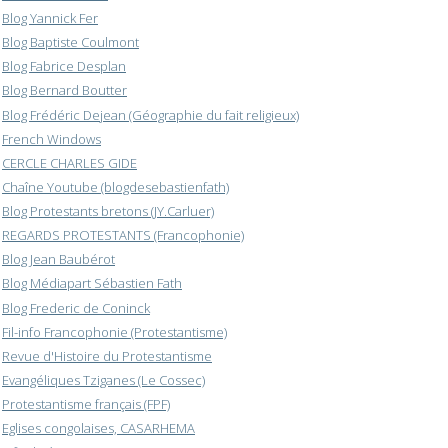
Blog Yannick Fer
Blog Baptiste Coulmont
Blog Fabrice Desplan
Blog Bernard Boutter
Blog Frédéric Dejean (Géographie du fait religieux)
French Windows
CERCLE CHARLES GIDE
Chaîne Youtube (blogdesebastienfath)
Blog Protestants bretons (JY.Carluer)
REGARDS PROTESTANTS (Francophonie)
Blog Jean Baubérot
Blog Médiapart Sébastien Fath
Blog Frederic de Coninck
Fil-info Francophonie (Protestantisme)
Revue d'Histoire du Protestantisme
Evangéliques Tziganes (Le Cossec)
Protestantisme français (FPF)
Eglises congolaises, CASARHEMA