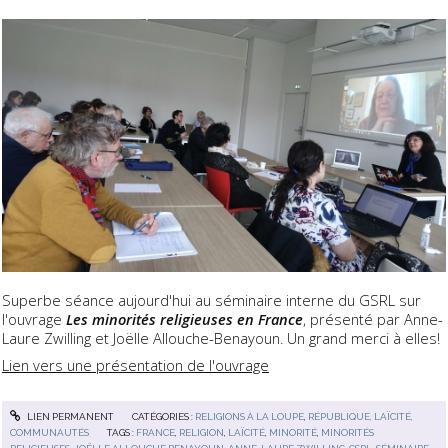
Superbe séance aujourd'hui au séminaire interne du GSRL sur
l'ouvrage
Les minorités religieuses en France
, présenté par Anne-
Laure Zwilling et Joëlle Allouche-Benayoun. Un grand merci à elles!
Lien vers une présentation de l'ouvrage
LIEN PERMANENT
CATÉGORIES :
RELIGIONS À LA LOUPE
,
RÉPUBLIQUE, LAÏCITÉ,
COMMUNAUTÉS
TAGS :
FRANCE
,
RELIGION
,
LAÏCITÉ
,
MINORITÉ
,
MINORITÉS