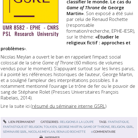
classifier le monde. Le cas du
Game of Throne
de George
Martin»
. Son exposé a été suivi
par celui de Renaud Rochette
(responsable
formation/recherche, EPHE-IESR),
sur le thème:
«Étudier le
religieux fictif : approches et
problèmes
».
Nicolas Meylan a ouvert le ban en rappelant l’impact social
colossal de la série
Game of Throne
(60 millions de volumes
vendus pour le moment). S’appuyant surtout sur les livres parus,
il a pointé les références historiques de l’auteur, George Martin,
et a souligné l’ampleur des interprétations possibles. Il a
notamment mentionné l’ouvrage Le trône de fer ou le pouvoir de
sang de Stéphane Rolet (Presses Universitaires François
Rabelais, 2014).
Lire la suite ici (
résumé du séminaire interne GSRL
)
LIEN PERMANENT
CATÉGORIES :
RELIGIONS À LA LOUPE
TAGS :
FANTASTIQUE
,
FANTASTIQUE ET RELIGION
,
TOLKIEN
,
GEORGE MARTIN
,
GAME OF THRONE
,
RELIGION
,
GSRL
,
SÉMINAIRE GSRL
,
NICOLAS MEYLAN
,
RENAUD ROCHETTE
0
COMMENTAIRE
IMPRIMER