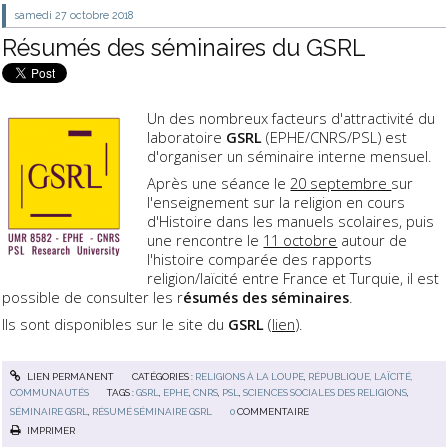
samedi 27
octobre 2018
Résumés des séminaires du GSRL
Un des nombreux facteurs d'attractivité du
laboratoire
GSRL
(EPHE/CNRS/PSL) est
d'organiser un séminaire interne mensuel.
Après une séance le
20 septembre
sur
l'enseignement sur la religion en cours
d'Histoire dans les manuels scolaires, puis
une rencontre le
11 octobre
autour de
l'histoire comparée des rapports
religion/laïcité entre France et Turquie, il est
possible de consulter les r
ésumés des séminaires
.
Ils sont disponibles sur le site du
GSRL
(
lien
).
LIEN PERMANENT
CATÉGORIES :
RELIGIONS À LA LOUPE
,
RÉPUBLIQUE, LAÏCITÉ,
COMMUNAUTÉS
TAGS :
GSRL
,
EPHE
,
CNRS
,
PSL
,
SCIENCES SOCIALES DES RELIGIONS
,
SÉMINAIRE GSRL
,
RÉSUMÉ SÉMINAIRE GSRL
0
COMMENTAIRE
IMPRIMER