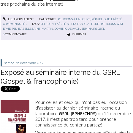
très prochaine du site internet)
LIEN PERMANENT
CATÉGORIES :
RELIGIONS À LA LOUPE
,
RÉPUBLIQUE, LAÏCITÉ,
COMMUNAUTÉS
TAGS :
RELIGION
,
LAÏCITÉ
,
SCIENCES SOCIALES DES RELIGIONS
,
GSRL
,
EPHE
,
PSL
,
ISABELLE SAINT-MARTIN
,
DOMINIQUE AVON
,
SÉMINAIRE GSRL
0
COMMENTAIRE
IMPRIMER
samedi 16
décembre 2017
Exposé au séminaire interne du GSRL
(Gospel & francophonie)
Pour celles et ceux qui n'ont pas eu l'occasion
d'assister au dernier séminaire interne du
laboratoire
GSRL (EPHE/CNRS)
du 14 décembre
2017, il n'est pas trop tard pour prendre
connaissance du contenu partagé!
Votre serviteur vous propose en effet ci-joint la