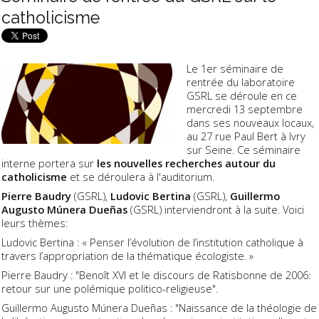
catholicisme
Le 1er séminaire de
rentrée du laboratoire
GSRL se déroule en ce
mercredi 13 septembre
dans ses nouveaux locaux,
au 27 rue Paul Bert à Ivry
sur Seine. Ce séminaire
interne portera sur
les nouvelles recherches autour du
catholicisme
et se déroulera à l'auditorium.
Pierre Baudry
(GSRL),
Ludovic Bertina
(GSRL),
Guillermo
Augusto Múnera Dueñas
(GSRL) interviendront à la suite. Voici
leurs thèmes:
Ludovic Bertina : « Penser l’évolution de l’institution catholique à
travers l’appropriation de la thématique écologiste. »
Pierre Baudry : "Benoît XVI et le discours de Ratisbonne de 2006:
retour sur une polémique politico-religieuse".
Guillermo Augusto Múnera Dueñas : "Naissance de la théologie de