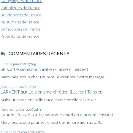
Evangéliques de France
Catholiques de France
Bouddhistes de France
Musulmans de France
Orthodoxes de France
Protestants de France
COMMENTAIRES RÉCENTS
lundi 15
juin 2026
17h55
SF
sur
Le sionisme chrétien (Laurent Teissier)
Merci beaucoup cher Laurent Teissier pour votre message....
jeudi 11
juin 2026
17h30
LARVENT
sur
Le sionisme chrétien (Laurent Teissier)
Malheureusement nulle trace dans l'excellent livre de...
mercredi 10
juin 2026
21h35
Laurent Tessier
sur
Le sionisme chrétien (Laurent Teissier)
Merci beaucoup pour votre post qui honore mon travail!...
dimanche 17
mai 2026
23h25