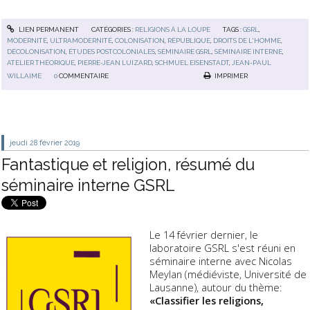
LIEN PERMANENT
CATÉGORIES :
RELIGIONS À LA LOUPE
TAGS :
GSRL
,
MODERNITÉ
,
ULTRAMODERNITÉ
,
COLONISATION
,
RÉPUBLIQUE
,
DROITS DE L'HOMME
,
DÉCOLONISATION
,
ÉTUDES POSTCOLONIALES
,
SÉMINAIRE GSRL
,
SÉMINAIRE INTERNE
,
ATELIER THÉORIQUE
,
PIERRE-JEAN LUIZARD
,
SCHMUEL EISENSTADT
,
JEAN-PAUL
WILLAIME
0
COMMENTAIRE
IMPRIMER
jeudi 28
février 2019
Fantastique et religion, résumé du
séminaire interne GSRL
Le 14 février dernier, le
laboratoire GSRL s'est réuni en
séminaire interne avec Nicolas
Meylan (médiéviste, Université de
Lausanne), autour du thème:
«Classifier les religions,