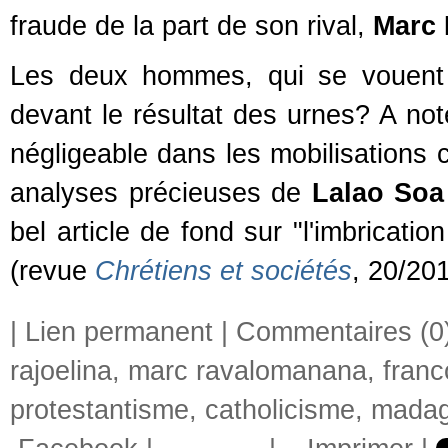
fraude de la part de son rival,
Marc
Les deux hommes, qui se vouent un
devant le résultat des urnes? A note
négligeable dans les mobilisations c
analyses précieuses de
Lalao Soa
bel article de fond sur "l'imbricati
(revue
Chrétiens et sociétés
, 20/20
|
Lien permanent
|
Commentaires (0
rajoelina
,
marc ravalomanana
,
fran
protestantisme
,
catholicisme
,
madag