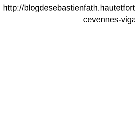
http://blogdesebastienfath.hautetfor
cevennes-vig