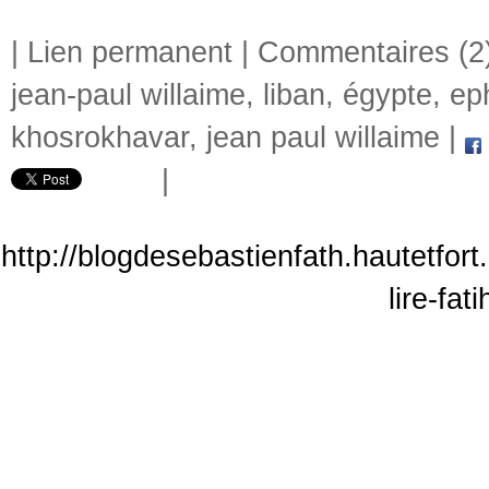
|
Lien permanent
|
Commentaires (2
jean-paul willaime
,
liban
,
égypte
,
ep
khosrokhavar
,
jean paul willaime
|
|
http://blogdesebastienfath.hautetfor
lire-fa