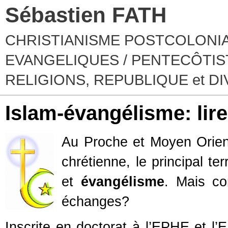
Sébastien FATH
CHRISTIANISME POSTCOLONIA
EVANGELIQUES / PENTECÔTIST
RELIGIONS, REPUBLIQUE et D
Islam-évangélisme: lir
Au Proche et Moyen Orient
chrétienne, le principal te
et
évangélisme
. Mais co
échanges?
Inscrite en doctorat à l’EPHE et 