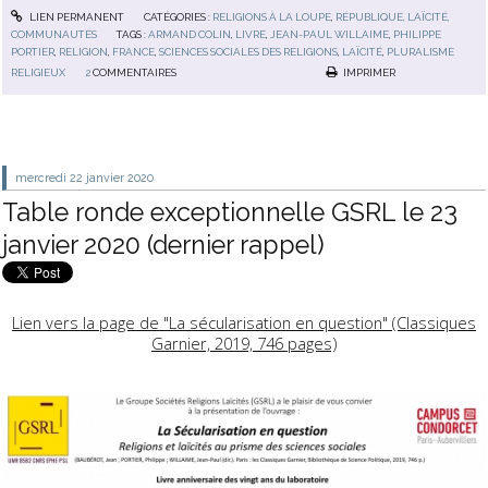
LIEN PERMANENT
CATÉGORIES :
RELIGIONS À LA LOUPE
,
RÉPUBLIQUE, LAÏCITÉ,
COMMUNAUTÉS
TAGS :
ARMAND COLIN
,
LIVRE
,
JEAN-PAUL WILLAIME
,
PHILIPPE
PORTIER
,
RELIGION
,
FRANCE
,
SCIENCES SOCIALES DES RELIGIONS
,
LAÏCITÉ
,
PLURALISME
RELIGIEUX
2
COMMENTAIRES
IMPRIMER
mercredi 22
janvier 2020
Table ronde exceptionnelle GSRL le 23
janvier 2020 (dernier rappel)
Lien vers la page de "La sécularisation en question" (Classiques
Garnier, 2019, 746 pages)