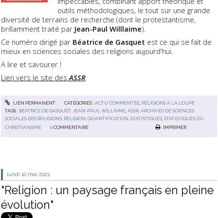
impeccables, combinant apport théorique et
outils méthodologiques, le tout sur une grande
diversité de terrains de recherche (dont le protestantisme,
brillamment traité par
Jean-Paul Willlaime
).
Ce numéro dirigé par
Béatrice de Gasquet
est ce qui se fait de
mieux en sciences sociales des religions aujourd'hui.
A lire et savourer !
Lien vers le site des
A
SSR
LIEN PERMANENT
CATÉGORIES :
ACTU COMMENTÉE
,
RELIGIONS À LA LOUPE
TAGS :
BÉATRICE DE GASQUET
,
JEAN-PAUL WILLAIME
,
ASSR
,
ARCHIVES DE SCIENCES
SOCIALES DES RELIGIONS
,
RELIGION
,
QUANTIFICATION
,
STATISTIQUES
,
STATISTIQUES DU
CHRISTIANISME
0
COMMENTAIRE
IMPRIMER
lundi 10
mai 2021
"Religion : un paysage français en pleine
évolution"