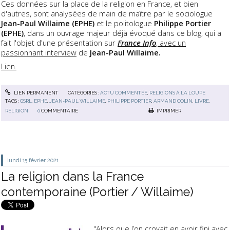
Ces données sur la place de la religion en France, et bien
d'autres, sont analysées de main de maître par le sociologue
Jean-Paul Willaime (EPHE)
et le politologue
Philippe Portier
(EPHE)
, dans un ouvrage majeur déjà évoqué dans ce blog, qui a
fait l'objet d'une présentation sur
France Info
, avec un
passionnant interview
de
Jean-Paul Willaime.
Lien.
LIEN PERMANENT
CATÉGORIES :
ACTU COMMENTÉE
,
RELIGIONS À LA LOUPE
TAGS :
GSRL
,
EPHE
,
JEAN-PAUL WILLAIME
,
PHILIPPE PORTIER
,
ARMAND COLIN
,
LIVRE
,
RELIGION
0
COMMENTAIRE
IMPRIMER
lundi 15
février 2021
La religion dans la France
contemporaine (Portier / Willaime)
"Alors que l’on croyait en avoir fini avec