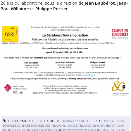
20 ans du laboratoire, sous la direction de
Jean Baubérot, Jean-
Paul Willaime
et
Philippe Portier
.
LIEN PERMANENT
CATÉGORIES :
RELIGIONS À LA LOUPE
TAGS :
GSRL
,
SCIENCES
SOCIALES
,
SCIENCES SOCIALES DES RELIGIONS
,
LAÏCITÉ
,
RELIGION
,
JEAN BAUBÉROT
,
JEAN-
PAUL WILLAIME
,
PHILIPPE PORTIER
,
CAMPUS CONDORCET
,
CLASSIQUES GARNIER
,
20 ANS