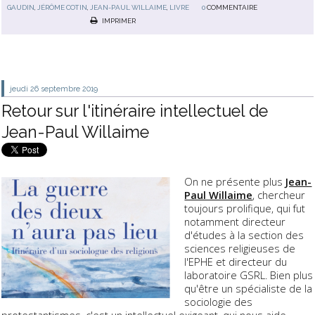
GAUDIN
,
JÉRÔME COTIN
,
JEAN-PAUL WILLAIME
,
LIVRE
0
COMMENTAIRE
IMPRIMER
jeudi 26
septembre 2019
Retour sur l'itinéraire intellectuel de
Jean-Paul Willaime
On ne présente plus
Jean-
Paul Willaime
, chercheur
toujours prolifique, qui fut
notamment directeur
d'études à la section des
sciences religieuses de
l'EPHE et directeur du
laboratoire GSRL. Bien plus
qu'être un spécialiste de la
sociologie des