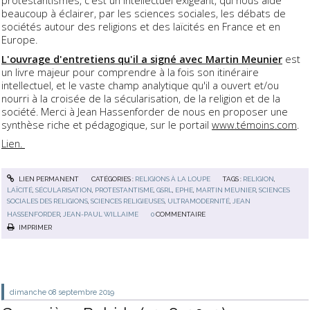
protestantismes, c'est un intellectuel exigeant, qui nous aide
beaucoup à éclairer, par les sciences sociales, les débats de
sociétés autour des religions et des laïcités en France et en
Europe.
L'ouvrage d'entretiens qu'il a signé avec Martin Meunier
est
un livre majeur pour comprendre à la fois son itinéraire
intellectuel, et le vaste champ analytique qu'il a ouvert et/ou
nourri à la croisée de la sécularisation, de la religion et de la
société. Merci à Jean Hassenforder de nous en proposer une
synthèse riche et pédagogique, sur le portail
www.témoins.com
.
Lien.
LIEN PERMANENT
CATÉGORIES :
RELIGIONS À LA LOUPE
TAGS :
RELIGION
,
LAÏCITÉ
,
SÉCULARISATION
,
PROTESTANTISME
,
GSRL
,
EPHE
,
MARTIN MEUNIER
,
SCIENCES
SOCIALES DES RELIGIONS
,
SCIENCES RELIGIEUSES
,
ULTRAMODERNITÉ
,
JEAN
HASSENFORDER
,
JEAN-PAUL WILLAIME
0
COMMENTAIRE
IMPRIMER
dimanche 08
septembre 2019