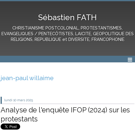
Sébastien FATH
CHRISTIANISME POSTCOLONIAL, PROTESTANTISMES,
EVANGELIQUES / PENTECÔTISTES, LAICITE, GEOPOLITIQUE DES
RELIGIONS, REPUBLIQUE et DIVERSITE, FRANCOPHONIE
jean-paul willaime
lundi 10
mars 2025
Analyse de l'enquête IFOP (2024) sur les
protestants