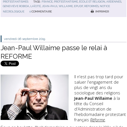
PROTESTANTISMES
TAGS :
FRANCE
,
PROTESTANTISME
,
ÉCOLE ET RELIGION
,
ARDENNES
,
GENEVIÈVE ROBIDA
,
LAÏCITÉ
,
JEAN-PAUL WILLAIME
,
EPUDF
,
RÉFORMÉS
,
NOTICE
NÉCROLOGIQUE
0
COMMENTAIRE
IMPRIMER
vendredi 06
septembre 2019
Jean-Paul Willaime passe le relai à
REFORME
Il n'est pas trop tard pour
saluer l'engagement de
plus de vingt ans du
sociologue des religions
Jean-Paul Willaime
à la
tête du Conseil
d'Administration de
l'hebdomadaire protestant
français
Réforme
.