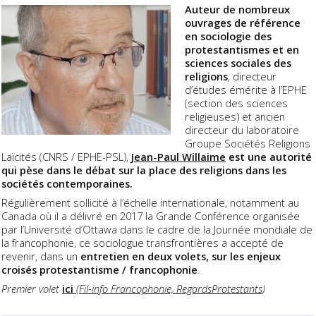
Auteur de nombreux
ouvrages de référence
en sociologie des
protestantismes et en
sciences sociales des
religions
, directeur
d’études émérite à l’EPHE
(section des sciences
religieuses) et ancien
directeur du laboratoire
Groupe Sociétés Religions
Laïcités (CNRS / EPHE-PSL),
Jean-Paul Willaime
est une autorité
qui pèse dans le débat sur la place des religions dans les
sociétés contemporaines.
Régulièrement sollicité à l’échelle internationale, notamment au
Canada où il a délivré en 2017 la Grande Conférence organisée
par l’Université d’Ottawa dans le cadre de la Journée mondiale de
la francophonie, ce sociologue transfrontières a accepté de
revenir, dans un
entretien en deux volets, sur les enjeux
croisés protestantisme / francophonie
.
Premier volet
ici
(
Fil-info Francophonie, RegardsProtestants
)