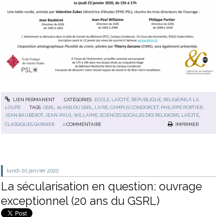
LIEN PERMANENT
CATÉGORIES :
ECOLE, LAÏCITÉ, RÉPUBLIQUE
,
RELIGIONS À LA
LOUPE
TAGS :
GSRL
,
20 ANS DU GSRL
,
LIVRE
,
CAMPUS CONDORCET
,
PHILIPPE PORTIER
,
JEAN BAUBÉROT
,
JEAN-PAUL WILLAIME
,
SCIENCES SOCIALES DES RELIGIONS
,
LAÏCITÉ
,
CLASSIQUES GARNIER
0
COMMENTAIRE
IMPRIMER
lundi 20
janvier 2020
La sécularisation en question: ouvrage
exceptionnel (20 ans du GSRL)