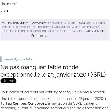
Un "must"!
Lien
LIEN PERMANENT
CATÉGORIES :
RELIGIONS À LA LOUPE
TAGS :
GSRL
,
20 ANS DU
GSRL
,
PHILIPPE PORTIER
,
JEAN BAUBÉROT
,
JEAN-PAUL WILLAIME
,
LIVRE
,
RELIGIONS
,
LAÏCITÉS
,
RELIGION
,
SÉCULARISATION
,
LAÏCITÉ
,
CLASSIQUES GARNIER
0
COMMENTAIRE
IMPRIMER
samedi 18
janvier 2020
Ne pas manquer: table ronde
exceptionnelle le 23 janvier 2020 (GSRL)
Pour celles et ceux qui peuvent s'y rendre, il n'y a pas à hésiter !
Une table ronde exceptionnelle nous attend le 23 janvier 2020 à
15H au
Campus Condorcet
, à l'invitation du GSRL (cliquer ci-
dessous), autour d'un volume somptueux réalisé à l'occasion des