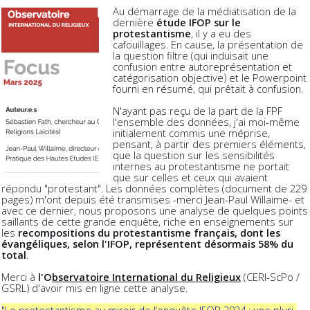
Au démarrage de la médiatisation de la
dernière
étude IFOP sur le
protestantisme
, il y a eu des
cafouillages. En cause, la présentation de
la question filtre (qui induisait une
confusion entre autoreprésentation et
catégorisation objective) et le
Powerpoint
fourni en résumé, qui prêtait à confusion.
N
'ayant pas reçu de la part de la FPF
l'ensemble des données, j'ai moi-même
initialement commis une méprise,
pensant, à partir des premiers éléments,
que la question sur les sensibilités
internes au protestantisme ne portait
que sur celles et ceux qui avaient
répondu "protestant". Les données complètes (document de 229
pages) m'ont depuis été transmises -merci Jean-Paul Willaime- et
avec ce dernier, nous proposons une analyse de quelques points
saillants de cette grande enquête, riche en enseignements sur
les
recompositions du protestantisme français, dont les
évangéliques, selon l'IFOP, représentent désormais 58% du
total
.
Merci à
l'O
bservatoire International du Religieux
(CERI-ScPo /
GSRL) d'avoir mis en ligne cette analyse.