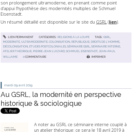
son prolongement ultramoderne, en prenant comme point
d’appui l’hypothèse des modernités multiples de Schmuel
Eisenstadt.
Un résumé détaillé est disponible sur le site du
GSRL
(
lien
).
LIEN PERMANENT
CATÉGORIES :
RELIGIONS À LA LOUPE
TAGS :
GSRL
,
MODERNITÉ
,
ULTRAMODERNITÉ
,
COLONISATION
,
RÉPUBLIQUE
,
DROITS DE L'HOMME
,
DÉCOLONISATION
,
ÉTUDES POSTCOLONIALES
,
SÉMINAIRE GSRL
,
SÉMINAIRE INTERNE
,
ATELIER THÉORIQUE
,
PIERRE-JEAN LUIZARD
,
SCHMUEL EISENSTADT
,
JEAN-PAUL
WILLAIME
0
COMMENTAIRE
IMPRIMER
mardi 09
avril 2019
Au GSRL, la modernité en perspective
historique & sociologique
A noter au GSRL ce séminaire interne couplé à
un atelier théorique: ce sera le 18 avril 2019 à