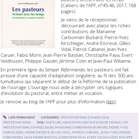
(Cahiers de l'APF, n°45-46, 2017, 168
pages).
Je viens de le réceptionner,
découvrant avec plaisir les riches
contributions de Marianne
Carbonnier-Burkard, Pierre-Yves
Kirschleger, André Encrevé, GIlles
Vidal, Patrick Cabanel, Jean-Yves
Caruer, Fabio Morin, Jean-Pierre Bastian, Christophe Paya, Evert
Veldhuizen, Philippe Gaudin, Jérôme Cotin et Jean-Paul Willaime.
En première ligne du
Semper Reformanda
, les pasteurs ont fait
preuve d'une capacité d'adaptation singulière, au fil des 500 ans
tumultueux qui séparent le début de la Réforme de la publication
de l'ouvrage. L'ouvrage nous aide à décrypter ces logiques
d'évolution du pastorat, entre métier et vocation.
Je renvoie au blog de l'APF pour plus d'information (
lien
).
LIEN PERMANENT
CATÉGORIES :
PROTESTANTISME ÉVANGÉLIQUE
,
PROTESTANTISMES
TAGS :
PASTEURS
,
ASSOCIATION DES PASTEURS DE FRANCE
,
APF
,
PROTESTANTISME
,
ÉVANGÉLIQUES
,
MARIANNE CARBONNIER-BURKARD
,
PIERRE-YVES
KIRSCHLEGER
,
ANDRÉ ENCREVÉ
,
GILLES VIDAL
,
PATRICK CABANEL
,
JEAN-YVES CARUER
,
FABIO MORIN
,
JEAN-PIERRE BASTIAN
,
CHRISTOPHE PAYA
,
EVERT VELDHUIZEN
,
PHILIPPE