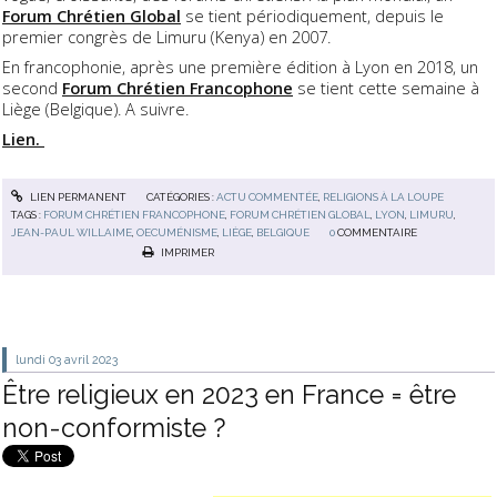
Forum Chrétien Global
se tient périodiquement, depuis le
premier congrès de Limuru (Kenya) en 2007.
En francophonie, après une première édition à Lyon en 2018, un
second
Forum Chrétien Francophone
se tient cette semaine à
Liège (Belgique). A suivre.
Lien.
LIEN PERMANENT
CATÉGORIES :
ACTU COMMENTÉE
,
RELIGIONS À LA LOUPE
TAGS :
FORUM CHRÉTIEN FRANCOPHONE
,
FORUM CHRÉTIEN GLOBAL
,
LYON
,
LIMURU
,
JEAN-PAUL WILLAIME
,
OECUMÉNISME
,
LIÈGE
,
BELGIQUE
0
COMMENTAIRE
IMPRIMER
lundi 03
avril 2023
Être religieux en 2023 en France = être
non-conformiste ?