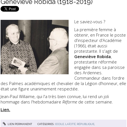
Geneviève Robida (1918-2019)
Le saviez-vous ?
La première femme à
obtenir, en France le poste
d'inspecteur d'Académie
(1966), était aussi
protestante. Il s'agit de
Geneviève Robida
,
protestante réformée
engagée dans sa paroisse
des Ardennes.
Commandeur dans l’ordre
des Palmes académiques et chevalier de la Légion d’honneur, elle
était une figure unanimement respectée.
Jean-Paul Willaime, qui l'a très bien connue, lui rend un joli
hommage dans l'hebdomadaire
Réforme
de cette semaine.
Lien.
LIEN PERMANENT
CATÉGORIES :
ECOLE, LAÏCITÉ, RÉPUBLIQUE
,