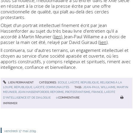
Sous sa houlette, l'hebdomadaire a su entrer dans le XXIe siècle
en résistant à la crise de la presse écrite par une offre
convictionnelle de qualité, qui plaît au-delà des cercles
protestants.
Objet d'un portrait intellectuel finement écrit par Jean
Hassenforder au sujet du très beau livre d'entretien qu'il a
accordé à Martin Meunier (
lien
), Jean-Paul Willaime a a choisi de
passer la main cet été, relayé par
David Guiraud (
lien
)
.
Il continuera, sur d'autres terrains, un engagement intellectuel et
citoyen au service d'une société apaisée et ouverte, où les
apports constructifs, y compris religieux et spirituels, riment avec
intelligence, confiance et bienveillance.
LIEN PERMANENT
CATÉGORIES :
ECOLE, LAÏCITÉ, RÉPUBLIQUE
,
RELIGIONS À LA
LOUPE
,
RÉPUBLIQUE, LAÏCITÉ, COMMUNAUTÉS
TAGS :
JEAN-PAUL WILLAIME
,
MARTIN
MEUNIER
,
JEAN HASSENFORDER
,
RÉFORME
,
PROTESTANTISME
,
FRANCE
,
LAÏCITÉ
D'INTELLIGENCE ET DE DIALOGUE
0
COMMENTAIRE
IMPRIMER
vendredi 17
mai 2019