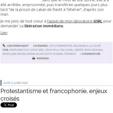
été arrêtée, emprisonnée, puis transférée quelques jours plus
tard "de la prison de Lakan de Rasht à Téhéran", d'après son
mari.
Je me joins de tout coeur à
l'appel de mon laboratoire
GSRL
pour
demander sa
libération immédiate.
Lien
LIEN PERMANENT
CATÉGORIES :
ACTU COMMENTÉE
,
RELIGIONS À LA LOUPE
TAGS :
MORVARID AYAZ
,
EPHE
,
GSRL
,
JEAN-PAUL WILLAIME
,
LIBERTÉ
,
IRAN
,
IRAN2022
,
SOCIOLOGIE DES RELIGIONS
,
ISLAM CHIITE
,
CHIISME
,
TÉHÉRAN
0
COMMENTAIRE
IMPRIMER
lundi 11
juillet 2022
Protestantisme et francophonie, enjeux
croisés