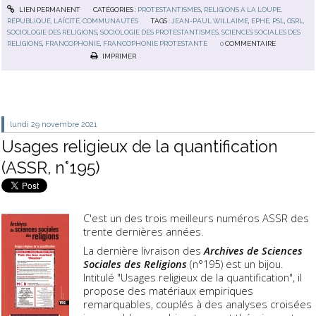
LIEN PERMANENT
CATÉGORIES :
PROTESTANTISMES
,
RELIGIONS À LA LOUPE
,
RÉPUBLIQUE, LAÏCITÉ, COMMUNAUTÉS
TAGS :
JEAN-PAUL WILLAIME
,
EPHE
,
PSL
,
GSRL
,
SOCIOLOGIE DES RELIGIONS
,
SOCIOLOGIE DES PROTESTANTISMES
,
SCIENCES SOCIALES DES
RELIGIONS
,
FRANCOPHONIE
,
FRANCOPHONIE PROTESTANTE
0
COMMENTAIRE
IMPRIMER
lundi 29
novembre 2021
Usages religieux de la quantification
(ASSR, n°195)
C'est un des trois meilleurs numéros ASSR des
trente dernières années.
La dernière livraison des
Archives de Sciences
Sociales des Religions
(n°195) est un bijou.
Intitulé "Usages religieux de la quantification", il
propose des matériaux empiriques
remarquables, couplés à des analyses croisées