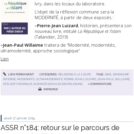
Ivry, dans les locaux du laboratoire.
L’objet de la réflexion commune sera la
MODERNITÉ, à partir de deux exposés :
–Pierre-Jean Luizard
, historien, présentera son
nouveau livre, intitulé
La République et l’islam
(Tallandier, 2019)
–Jean-Paul Willaime
traitera de “Modernité, modernités,
ultramodernité, approche sociologique”
Lien
LIEN PERMANENT
CATÉGORIES :
RELIGIONS À LA LOUPE
TAGS :
GSRL
,
SÉMINAIRE
INTERNE
,
MODERNITÉ
,
ULTRAMODERNITÉ
,
PIERRE-JEAN LUIZARD
,
JEAN-PAUL WILLAIME
,
ATELIER THÉORIQUE
,
SCIENCES SOCIALES DES RELIGIONS
0
COMMENTAIRE
IMPRIMER
jeudi 17
janvier 2019
ASSR n°184: retour sur le parcours de