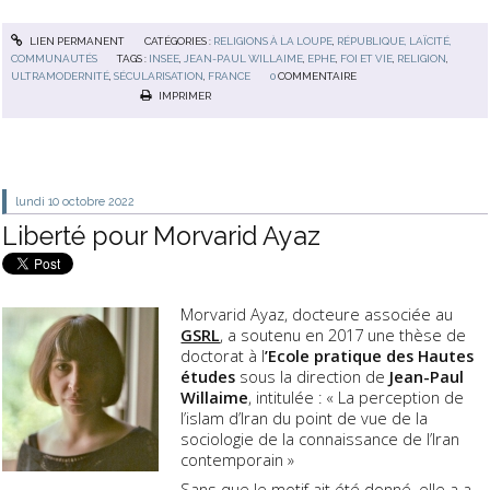
LIEN PERMANENT
CATÉGORIES :
RELIGIONS À LA LOUPE
,
RÉPUBLIQUE, LAÏCITÉ,
COMMUNAUTÉS
TAGS :
INSEE
,
JEAN-PAUL WILLAIME
,
EPHE
,
FOI ET VIE
,
RELIGION
,
ULTRAMODERNITÉ
,
SÉCULARISATION
,
FRANCE
0
COMMENTAIRE
IMPRIMER
lundi 10
octobre 2022
Liberté pour Morvarid Ayaz
Morvarid Ayaz, docteure associée au
GSRL
, a soutenu en 2017 une thèse de
doctorat à l
’Ecole pratique des Hautes
études
sous la direction de
Jean-Paul
Willaime
, intitulée : « La perception de
l’islam d’Iran du point de vue de la
sociologie de la connaissance de l’Iran
contemporain »
Sans que le motif ait été donné, elle a a