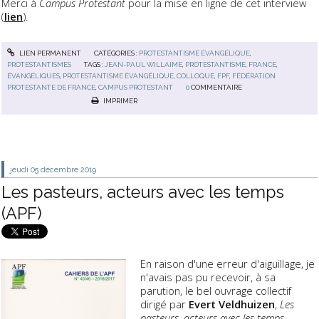
Merci à
Campus Protestant
pour la mise en ligne de cet interview
(
lien
).
LIEN PERMANENT
CATÉGORIES :
PROTESTANTISME ÉVANGÉLIQUE
,
PROTESTANTISMES
TAGS :
JEAN-PAUL WILLAIME
,
PROTESTANTISME
,
FRANCE
,
ÉVANGÉLIQUES
,
PROTESTANTISME ÉVANGÉLIQUE
,
COLLOQUE
,
FPF
,
FÉDÉRATION
PROTESTANTE DE FRANCE
,
CAMPUS PROTESTANT
0
COMMENTAIRE
IMPRIMER
jeudi 05
décembre 2019
Les pasteurs, acteurs avec les temps
(APF)
En raison d'une erreur d'aiguillage, je
n'avais pas pu recevoir, à sa
parution, le bel ouvrage collectif
dirigé par
Evert Veldhuizen
,
Les
pasteurs, acteurs avec les temps