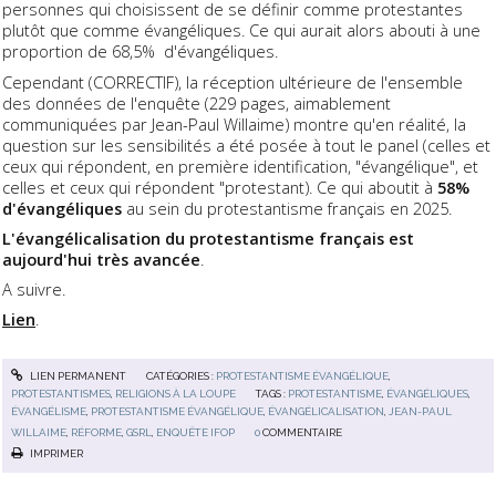
personnes qui choisissent de se définir comme protestantes
plutôt que comme évangéliques. Ce qui aurait alors abouti à une
proportion de
68,5% d'évangéliques.
Cependant (CORRECTIF), la réception ultérieure de l'ensemble
des données de l'enquête (229 pages, aimablement
communiquées par Jean-Paul Willaime) montre qu'en réalité, la
question sur les sensibilités a été posée à tout le panel (celles et
ceux qui répondent, en première identification, "évangélique", et
celles et ceux qui répondent "protestant). Ce qui aboutit à
58%
d'évangéliques
au sein du protestantisme français en 2025.
L'évangélicalisation du protestantisme français est
aujourd'hui très avancée
.
A suivre.
Lien
.
LIEN PERMANENT
CATÉGORIES :
PROTESTANTISME ÉVANGÉLIQUE
,
PROTESTANTISMES
,
RELIGIONS À LA LOUPE
TAGS :
PROTESTANTISME
,
ÉVANGÉLIQUES
,
ÉVANGÉLISME
,
PROTESTANTISME ÉVANGÉLIQUE
,
ÉVANGÉLICALISATION
,
JEAN-PAUL
WILLAIME
,
RÉFORME
,
GSRL
,
ENQUÊTE IFOP
0
COMMENTAIRE
IMPRIMER