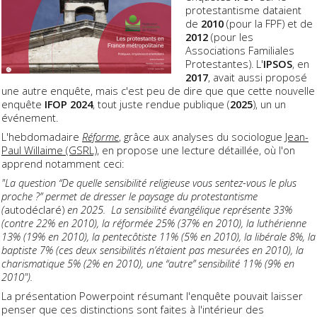
protestantisme dataient
de
2010
(pour la FPF) et de
2012
(pour les
Associations Familiales
Protestantes). L'
IPSOS
, en
2017
, avait aussi proposé
une autre enquête, mais c'est peu de dire que que cette nouvelle
enquête
IFOP
2024
, tout juste rendue publique (
2025
), un un
événement.
L'hebdomadaire
Réforme
, grâce aux analyses du sociologue
Jean-
Paul Willaime (GSRL)
, en propose une lecture détaillée, où l'on
apprend notamment ceci:
"La question “De quelle sensibilité religieuse vous sentez-vous le plus
proche ?” permet de dresser le paysage du protestantisme
(
autodéclaré)
en 2025. La sensibilité évangélique représente 33%
(contre 22% en 2010), la réformée 25% (37% en 2010), la luthérienne
13% (19% en 2010), la pentecôtiste 11% (5% en 2010), la libérale 8%, la
baptiste 7% (ces deux sensibilités n’étaient pas mesurées en 2010), la
charismatique 5% (2% en 2010), une “autre” sensibilité 11% (9% en
2010").
La présentation Powerpoint résumant l'enquête pouvait laisser
penser que ces distinctions sont faites à l'intérieur des