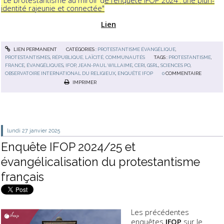
"
Le protestantisme au miroir de l’enquête IFOP 2024 : une pluri-
identité rajeunie et connectée"
Lien
LIEN PERMANENT
CATÉGORIES :
PROTESTANTISME ÉVANGÉLIQUE
,
PROTESTANTISMES
,
RÉPUBLIQUE, LAÏCITÉ, COMMUNAUTÉS
TAGS :
PROTESTANTISME
,
FRANCE
,
ÉVANGÉLIQUES
,
IFOP
,
JEAN-PAUL WILLAIME
,
CERI
,
GSRL
,
SCIENCES PO
,
OBSERVATOIRE INTERNATIONAL DU RELIGIEUX
,
ENQUÊTE IFOP
0
COMMENTAIRE
IMPRIMER
lundi 27
janvier 2025
Enquête IFOP 2024/25 et
évangélicalisation du protestantisme
français
Les précédentes
enquêtes
IFOP
sur le