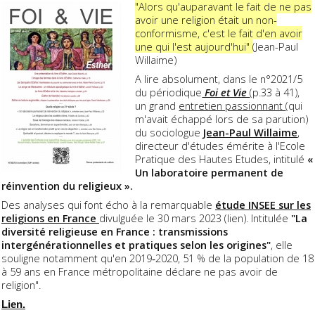
"Alors qu'auparavant le fait de ne pas
avoir une religion était un non-
conformisme, c'est le fait d'en avoir
une qui l'est aujourd'hui"
(Jean-Paul
Willaime)
A lire absolument, dans le n°2021/5
du périodique
Foi et Vie
(p.33 à 41),
un grand
entretien passionnant
(qui
m'avait échappé lors de sa parution)
du sociologue
Jean-Paul Willaime
,
directeur d'études émérite à l'Ecole
Pratique des Hautes Etudes, intitulé
«
Un laboratoire permanent de
réinvention du religieux ».
Des analyses qui font écho à la remarquable
étude INSEE sur les
religions en France
divulguée le 30 mars 2023 (lien). Intitulée
"La
diversité religieuse en France : transmissions
intergénérationnelles et pratiques selon les origines"
, elle
souligne notamment qu'en 2019‑2020, 51 % de la population de 18
à 59 ans en France métropolitaine déclare ne pas avoir de
religion".
Lien.