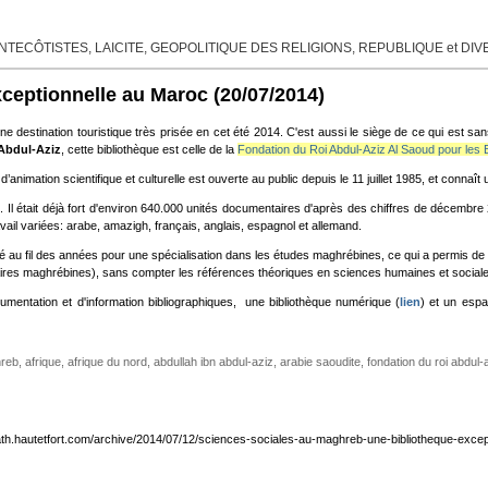
TECÔTISTES, LAICITE, GEOPOLITIQUE DES RELIGIONS, REPUBLIQUE et DI
xceptionnelle au Maroc
(20/07/2014)
e destination touristique très prisée en cet été 2014. C'est aussi le siège de ce qui est s
Abdul-Aziz
, cette bibliothèque est celle de la
Fondation du Roi Abdul-Aziz Al Saoud pour les
nimation scientifique et culturelle est ouverte au public depuis le 11 juillet 1985, et connaît 
Il était déjà fort d'environ 640.000 unités documentaires d'après des chiffres de décembre
ail variées: arabe, amazigh, français, anglais, espagnol et allemand.
vré au fil des années pour une spécialisation dans les études maghrébines, ce qui a permis de
raires maghrébines), sans compter les références théoriques en sciences humaines et social
umentation et d'information bibliographiques, une bibliothèque numérique (
lien
) et un espa
reb
,
afrique
,
afrique du nord
,
abdullah ibn abdul-aziz
,
arabie saoudite
,
fondation du roi abdul-
fath.hautetfort.com/archive/2014/07/12/sciences-sociales-au-maghreb-une-bibliotheque-excep