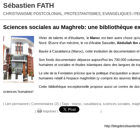
Sébastien FATH
CHRISTIANISME POSTCOLONIAL, PROTESTANTISMES, EVANGELIQUES / PEN
Sciences sociales au Maghreb: une bibliothèque e
Vivier de talents et d'étudiants, le
Maroc
est bien autre chose qu'un
Nord. Œuvre d’un mécène, le roi d’Arabie Saoudite,
Abdullah Ibn 
Basée à Casablanca (Maroc), cette institution de documentation et d’a
Son fonds documentaire dépasse aujourd'hui les 700.000 volumes. 
humaines et sociales et études islamiques dans des langues de trav
Le site de la Fondation précise que la politique d'acquisition a œu
humaines relatif à l'espace maghrébin (y compris les œuvres litté
Cette bibliothèque exceptionnelle propose aussi un centre de doc
sciences humaines!
|
Lien permanent
|
Commentaires (2)
| Tags :
maroc
,
casablanca
,
sciences sociales
,
magh
|
Imprimer
|
|
http://blogdesebastien