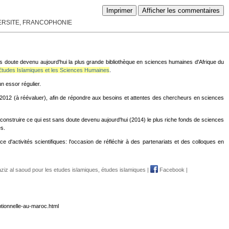
Imprimer
Afficher les commentaires
VERSITE, FRANCOPHONIE
ans doute devenu aujourd'hui la plus grande bibliothèque en sciences humaines d'Afrique du
 Etudes Islamiques et les Sciences Humaines
.
un essor régulier.
 2012 (à réévaluer), afin de répondre aux besoins et attentes des chercheurs en sciences
 construire ce qui est sans doute devenu aujourd'hui (2014) le plus riche fonds de sciences
es.
ce d'activités scientifiques: l'occasion de réfléchir à des partenariats et des colloques en
aziz al saoud pour les etudes islamiques
,
études islamiques
|
Facebook
|
tionnelle-au-maroc.html