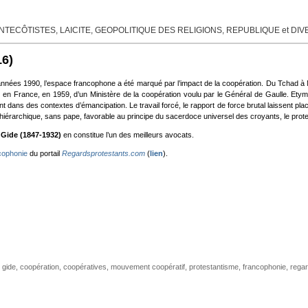
TECÔTISTES, LAICITE, GEOPOLITIQUE DES RELIGIONS, REPUBLIQUE et DI
16)
s années 1990, l’espace francophone a été marqué par l’impact de la coopération. Du Tchad 
e en France, en 1959, d’un Ministère de la coopération voulu par le Général de Gaulle. Etymo
t dans des contextes d’émancipation. Le travail forcé, le rapport de force brutal laissent place 
u hiérarchique, sans pape, favorable au principe du sacerdoce universel des croyants, le prot
 Gide (1847-1932)
en constitue l’un des meilleurs avocats.
ncophonie
du portail
Regardsprotestants.com
(
lien
).
 gide
,
coopération
,
coopératives
,
mouvement coopératif
,
protestantisme
,
francophonie
,
rega