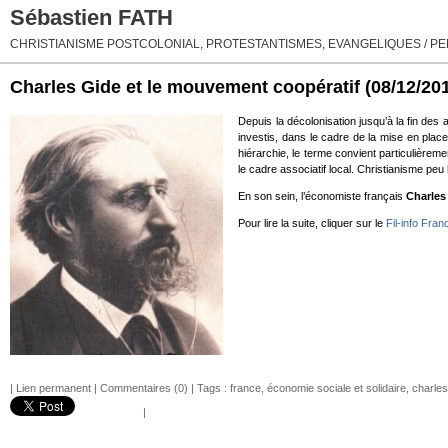
Sébastien FATH
CHRISTIANISME POSTCOLONIAL, PROTESTANTISMES, EVANGELIQUES / PEN
Charles Gide et le mouvement coopératif
(08/12/20
Depuis la décolonisation jusqu’à la fin de
investis, dans le cadre de la mise en plac
hiérarchie, le terme convient particulièremen
le cadre associatif local. Christianisme pe
En son sein, l’économiste français
Charles
Pour lire la suite, cliquer sur le
Fil-info Fra
|
Lien permanent
|
Commentaires (0)
| Tags :
france
,
économie sociale et solidaire
,
charles
|