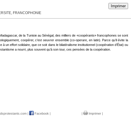
Imprimer
VERSITE, FRANCOPHONIE
à Madagascar, de la Tunisie au Sénégal, des milliers de «coopérants» francophones se sont
logiquement, coopérer, c’est oeuvrer ensemble (co-operare, en latin). Parce qu’il évite la
à un effort solidaire, que ce soit dans le bilatéralisme institutionnel (coopération d’État) ou
estantisme a nourri, plus souvent qu’à son tour, ces pensées de la coopération.
rdsprotestants.com
|
Facebook
|
|
Imprimer
|