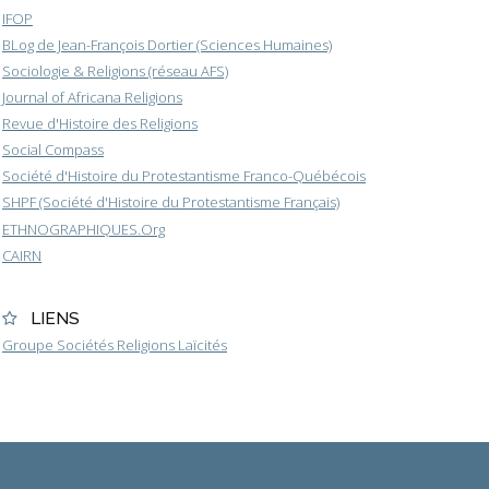
IFOP
BLog de Jean-François Dortier (Sciences Humaines)
Sociologie & Religions (réseau AFS)
Journal of Africana Religions
Revue d'Histoire des Religions
Social Compass
Société d'Histoire du Protestantisme Franco-Québécois
SHPF (Société d'Histoire du Protestantisme Français)
ETHNOGRAPHIQUES.Org
CAIRN
LIENS
Groupe Sociétés Religions Laïcités