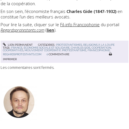
de la coopération.
En son sein, l’économiste français
Charles Gide (1847-1932)
en
constitue l’un des meilleurs avocats.
Pour lire la suite, cliquer sur le
Fil-info Francophonie
du portail
Regardsprotestants.com
(
lien
).
LIEN PERMANENT
CATÉGORIES :
PROTESTANTISMES
,
RELIGIONS À LA LOUPE
TAGS :
FRANCE
,
ÉCONOMIE SOCIALE ET SOLIDAIRE
,
CHARLES GIDE
,
COOPÉRATION
,
COOPÉRATIVES
,
MOUVEMENT COOPÉRATIF
,
PROTESTANTISME
,
FRANCOPHONIE
,
REGARDSPROTESTANTS.COM
0
COMMENTAIRE
IMPRIMER
Les commentaires sont fermés.