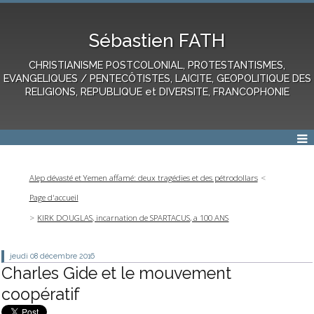
Sébastien FATH
CHRISTIANISME POSTCOLONIAL, PROTESTANTISMES,
EVANGELIQUES / PENTECÔTISTES, LAICITE, GEOPOLITIQUE DES
RELIGIONS, REPUBLIQUE et DIVERSITE, FRANCOPHONIE
Alep dévasté et Yemen affamé: deux tragédies et des pétrodollars
Page d'accueil
KIRK DOUGLAS, incarnation de SPARTACUS, a 100 ANS
jeudi 08
décembre 2016
Charles Gide et le mouvement
coopératif