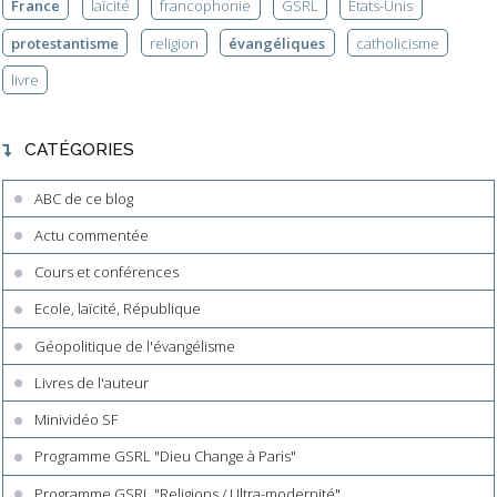
France
laïcité
francophonie
GSRL
Etats-Unis
protestantisme
religion
évangéliques
catholicisme
livre
CATÉGORIES
ABC de ce blog
Actu commentée
Cours et conférences
Ecole, laïcité, République
Géopolitique de l'évangélisme
Livres de l'auteur
Minividéo SF
Programme GSRL "Dieu Change à Paris"
Programme GSRL "Religions / Ultra-modernité"