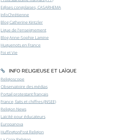
Eglises congolaises, CASARHEMA
InfoChrétienne
Blog Catherine Kintzler
Ligue de l'enseignement
Blog Anne-Sophie Lamine
Huguenots en France
Foi et Vie
INFO RELIGIEUSE ET LAÏQUE
Religioscope
Observatoire des médias
Portail protestant français
France, faits et chiffres (INSEE)
Religion News
Laïcité pour éducateurs
Europanova
HuffingtonPost Religion
La Croix Religion