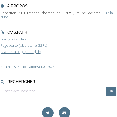
À PROPOS
Sébastien FATH Historien, chercheur au CNRS (Groupe Sociétés...
Lire la
suite
CV S.FATH
Français / anglais
Page perso (laboratoire GSRL)
Academia page (in English)
S.Fath, Liste Publications (1.01.2024)
RECHERCHER