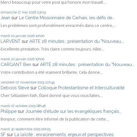
Merci beaucoup pour votre post qui honore mon travail!...
dimanche 17
mai 2026
23h25
Jean
sur
Le Centre Missionnaire de Carhaix, les défis de...
Les problèmes sont profondément enracinés dans ce centre,...
mardi 20
janvier 2026
10h00
LARVENT
sur
ARTE 28 minutes : présentation du "Nouveau...
Excellente prestation. Très claire comme toujours. Hâte...
mardi 20
janvier 2026
10h00
CARGANT Ben
sur
ARTE 28 minutes : présentation du "Nouveau...
Votre contribution a été vraiment brillante. Cela donne...
vendredi 07
novembre 2025
22h45
Deboos Steve
sur
Colloque Protestantisme et Interculturalité
Cher Sébastien Fath, Étant donné que vous vous faites...
mardi 07
octobre 2025
08h46
Philippe
sur
Journée d'étude sur les évangéliques français...
Bonjour, comment être informé de la publication de cette...
mardi 30
septembre 2025
00h25
SF
sur
La laïcité : enracinements, enjeux et perspectives