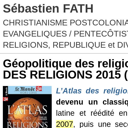
Sébastien FATH
CHRISTIANISME POSTCOLONIA
EVANGELIQUES / PENTECÔTIST
RELIGIONS, REPUBLIQUE et D
Géopolitique des relig
DES RELIGIONS 2015
L’Atlas des religi
devenu un classi
latine et réédité e
2007
, puis une se