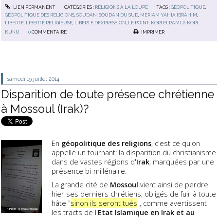
LIEN PERMANENT
CATÉGORIES :
RELIGIONS À LA LOUPE
TAGS :
GÉOPOLITIQUE
,
GÉOPOLITIQUE DES RELIGIONS
,
SOUDAN
,
SOUDAN DU SUD
,
MERIAM YAHIA IBRAHIM
,
LIBERTÉ
,
LIBERTÉ RELIGIEUSE
,
LIBERTÉ DEXPRESSION
,
LE POINT
,
KORI ELRAMLA KORI
KUKU
0
COMMENTAIRE
IMPRIMER
samedi 19
juillet 2014
Disparition de toute présence chrétienne
à Mossoul (Irak)?
En
géopolitique des religions
, c'est ce qu'on
appelle un tournant: la disparition du christianisme
dans de vastes régions d'
Irak
, marquées par une
présence bi-millénaire.
La grande cité de
Mossoul
vient ainsi de perdre
hier ses derniers chrétiens, obligés de fuir à toute
hâte "
sinon ils seront tués
", comme avertissent
les tracts de l'
Etat Islamique en Irak et au