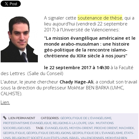
A signaler cette
soutenance de thèse
, qui a
lieu aujourd'hui (vendredi 22 septembre
2017) à l'Université de Valenciennes:
"La mission évangélique américaine et le
monde arabo-musulman : une histoire
géo-politique de la rencontre islamo-
chrétienne du XIXe siècle à nos jours"
le 22 septembre 2017 à 14h30
à la Faculté
des Lettres (Salle du Conseil)
L'auteur, le jeune chercheur
Chady Hage-Ali
, a conduit son travail
sous la direction du professeur Mokhtar BEN BARKA (UVHC,
CALHISTE).
Lien.
LIEN PERMANENT
CATÉGORIES :
GÉOPOLITIQUE DE L'ÉVANGÉLISME
,
PROTESTANTISME ÉVANGÉLIQUE
,
RELIGIONS À LA LOUPE
,
USA : MUTATIONS
SOCIORELIGIEUSES
TAGS :
ÉVANGÉLIQUES
,
MOYEN-ORIENT
,
PROCHE ORIENT
,
MACHREK
,
GÉOPOLITIQUE
,
GÉOPOLITIQUE DES RELIGIONS
,
GÉOPOLITIQUE DE L'ÉVANGÉLISME
,
ÉTATS-
UNIS
,
RELIGION ET SOCIÉTÉ AUX ÉTATS-UNIS
,
ISRAEL
,
VALENCIENNES
,
MOKHTAR BEN