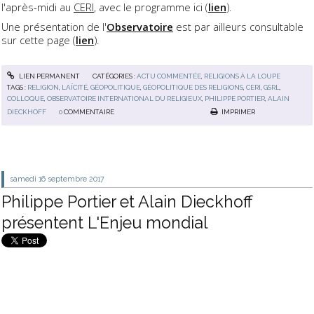
l'après-midi au
CERI
, avec le programme ici (
lien
).
Une présentation de l'
Observatoire
est par ailleurs consultable
sur cette page (
lien
).
LIEN PERMANENT
CATÉGORIES :
ACTU COMMENTÉE
,
RELIGIONS À LA LOUPE
TAGS :
RELIGION
,
LAÏCITÉ
,
GÉOPOLITIQUE
,
GÉOPOLITIQUE DES RELIGIONS
,
CERI
,
GSRL
,
COLLOQUE
,
OBSERVATOIRE INTERNATIONAL DU RELIGIEUX
,
PHILIPPE PORTIER
,
ALAIN
DIECKHOFF
0
COMMENTAIRE
IMPRIMER
samedi 16
septembre 2017
Philippe Portier et Alain Dieckhoff
présentent L'Enjeu mondial