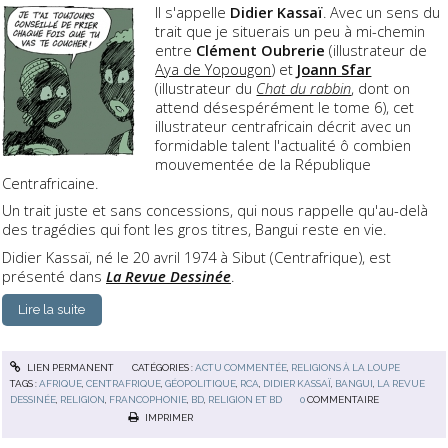
Il s'appelle
Didier Kassaï
. Avec un sens du
trait que je situerais un peu à mi-chemin
entre
Clément Oubrerie
(illustrateur de
Aya de Yopougon
) et
Joann Sfar
(illustrateur du
Chat du rabbin
, dont on
attend désespérément le tome 6), cet
illustrateur centrafricain décrit avec un
formidable talent l'actualité ô combien
mouvementée de la République
Centrafricaine.
Un trait juste et sans concessions, qui nous rappelle qu'au-delà
des tragédies qui font les gros titres, Bangui reste en vie.
Didier Kassaï, né le 20 avril 1974 à Sibut (Centrafrique), est
présenté dans
La Revue Dessinée
.
Lire la suite
LIEN PERMANENT
CATÉGORIES :
ACTU COMMENTÉE
,
RELIGIONS À LA LOUPE
TAGS :
AFRIQUE
,
CENTRAFRIQUE
,
GÉOPOLITIQUE
,
RCA
,
DIDIER KASSAÏ
,
BANGUI
,
LA REVUE
DESSINÉE
,
RELIGION
,
FRANCOPHONIE
,
BD
,
RELIGION ET BD
0
COMMENTAIRE
IMPRIMER