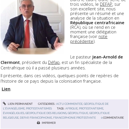
trois vidéos, le
DEFAP
, sur
son excellent site, nous
présente un résumé et une
analyse de la situation en
République centrafricaine
(RCA), où se rend en ce
moment une délégation
française (voir
note
précédente
).
Le pasteur
Jean-Arnold de
Clermont
, président du
Défap
, est un fin spécialiste de la
Centrafrique où il a passé plusieurs années.
Il présente, dans ces vidéos, quelques points de repères de
l’histoire de ce pays depuis la colonisation française.
Lien
.
LIEN PERMANENT
CATÉGORIES :
ACTU COMMENTÉE
,
GÉOPOLITIQUE DE
L'ÉVANGÉLISME
,
PROTESTANTISMES
TAGS :
AFRIQUE
,
PROTESTANTISME
,
ÉVANGÉLIQUES
,
GÉOPOLITIQUE DES RELIGIONS
,
GÉOPOLITIQUE
,
GÉOPOLITIQUE
RELIGIEUSE
,
DEFAP
,
FRANCOPHONIE
,
FRANCOPHONIE PROTESTANTE
0
COMMENTAIRE
IMPRIMER