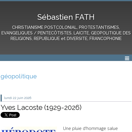
Sébastien FATH
CHRISTIANISME POSTCOLONIAL, PROTESTANTISMES,
EVANGELIQUES / PENTECÔTISTES, LAICITE, GEOPOLITIQUE DES
RELIGIONS, REPUBLIQUE et DIVERSITE, FRANCOPHONIE
géopolitique
lundi 22
juin 2026
Yves Lacoste (1929-2026)
Une pluie d'hommage salue