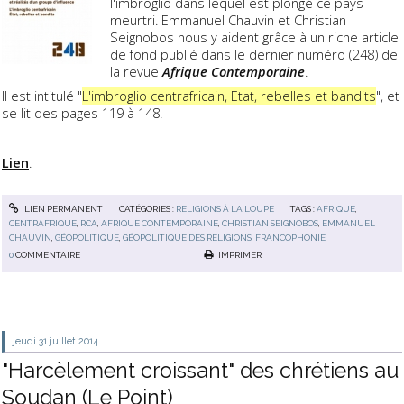
l'imbroglio dans lequel est plongé ce pays
meurtri. Emmanuel Chauvin et Christian
Seignobos nous y aident grâce à un riche article
de fond publié dans le dernier numéro (248) de
la revue
Afrique Contemporaine
.
Il est intitulé "
L'imbroglio centrafricain, Etat, rebelles et bandits
", et
se lit des pages 119 à 148.
Lien
.
LIEN PERMANENT
CATÉGORIES :
RELIGIONS À LA LOUPE
TAGS :
AFRIQUE
,
CENTRAFRIQUE
,
RCA
,
AFRIQUE CONTEMPORAINE
,
CHRISTIAN SEIGNOBOS
,
EMMANUEL
CHAUVIN
,
GÉOPOLITIQUE
,
GÉOPOLITIQUE DES RELIGIONS
,
FRANCOPHONIE
0
COMMENTAIRE
IMPRIMER
jeudi 31
juillet 2014
"Harcèlement croissant" des chrétiens au
Soudan (Le Point)