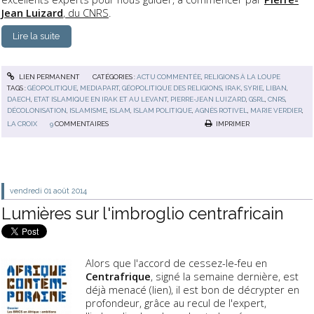
Jean Luizard
, du CNRS
.
Lire la suite
LIEN PERMANENT
CATÉGORIES :
ACTU COMMENTÉE
,
RELIGIONS À LA LOUPE
TAGS :
GÉOPOLITIQUE
,
MEDIAPART
,
GÉOPOLITIQUE DES RELIGIONS
,
IRAK
,
SYRIE
,
LIBAN
,
DAECH
,
ETAT ISLAMIQUE EN IRAK ET AU LEVANT
,
PIERRE-JEAN LUIZARD
,
GSRL
,
CNRS
,
DÉCOLONISATION
,
ISLAMISME
,
ISLAM
,
ISLAM POLITIQUE
,
AGNÈS ROTIVEL
,
MARIE VERDIER
,
LA CROIX
9
COMMENTAIRES
IMPRIMER
vendredi 01
août 2014
Lumières sur l'imbroglio centrafricain
Alors que l'accord de cessez-le-feu en
Centrafrique
, signé la semaine dernière, est
déjà menacé (lien), il est bon de décrypter en
profondeur, grâce au recul de l'expert,