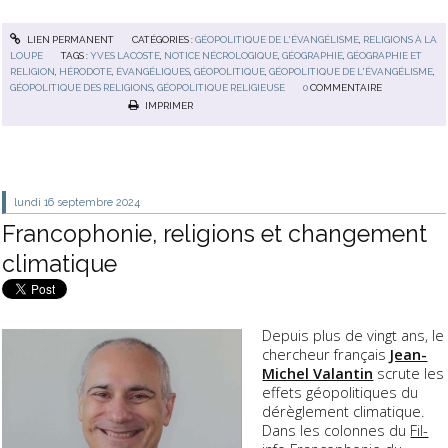
LIEN PERMANENT
CATÉGORIES :
GÉOPOLITIQUE DE L'ÉVANGÉLISME
,
RELIGIONS À LA
LOUPE
TAGS :
YVES LACOSTE
,
NOTICE NÉCROLOGIQUE
,
GÉOGRAPHIE
,
GÉOGRAPHIE ET
RELIGION
,
HÉRODOTE
,
ÉVANGÉLIQUES
,
GÉOPOLITIQUE
,
GÉOPOLITIQUE DE L'ÉVANGÉLISME
,
GÉOPOLITIQUE DES RELIGIONS
,
GÉOPOLITIQUE RELIGIEUSE
0
COMMENTAIRE
IMPRIMER
lundi 16
septembre 2024
Francophonie, religions et changement
climatique
Depuis plus de vingt ans, le
chercheur français
Jean-
Michel Valantin
scrute les
effets géopolitiques du
dérèglement climatique
.
Dans les colonnes du
Fil-