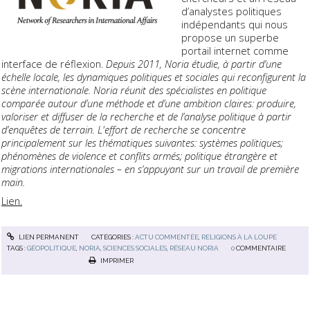
d’analystes politiques
indépendants qui nous
propose un superbe
portail internet comme
interface de réflexion.
Depuis 2011, Noria étudie, à partir d’une
échelle locale, les dynamiques politiques et sociales qui reconfigurent la
scène internationale. Noria réunit des spécialistes en politique
comparée autour d’une méthode et d’une ambition claires: produire,
valoriser et diffuser de la recherche et de l’analyse politique à partir
d’enquêtes de terrain. L'effort de recherche se concentre
principalement sur les thématiques suivantes: systèmes politiques;
phénomènes de violence et conflits armés; politique étrangère et
migrations internationales – en s’appuyant sur un travail de première
main.
Lien.
LIEN PERMANENT
CATÉGORIES :
ACTU COMMENTÉE
,
RELIGIONS À LA LOUPE
TAGS :
GÉOPOLITIQUE
,
NORIA
,
SCIENCES SOCIALES
,
RÉSEAU NORIA
0
COMMENTAIRE
IMPRIMER