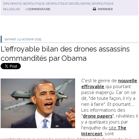
DIPLOMATIE
,
GÉOPOLITIQUE
,
GÉOPOLITIQUE DES RELIGIONS
,
GÉOPOLITIQUE
RELIGIEUSE
0
COMMENTAIRE
IMPRIMER
samedi 24
octobre 2015
L'effroyable bilan des drones assassins
commandités par Obama
C'est le genre de
nouvelle
effroyable
qui pourtant
passe inaperçu. Car on se
dit, "de toute façon, il n'y a
rien à faire". Et pourtant....
Les informations des
"
drone papers
", révélées il
y a quelques jours par
l'enquête du
site
The
Intercept
, sont