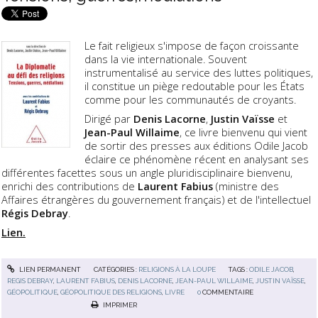
Le fait religieux s'impose de façon croissante
dans la vie internationale. Souvent
instrumentalisé au service des luttes politiques,
il constitue un piège redoutable pour les États
comme pour les communautés de croyants.
Dirigé par
Denis Lacorne
,
Justin Vaïsse
et
Jean-Paul Willaime
, ce livre bienvenu qui vient
de sortir des presses aux éditions Odile Jacob
éclaire ce phénomène récent en analysant ses
différentes facettes sous un angle pluridisciplinaire bienvenu,
enrichi des contributions de
Laurent Fabius
(ministre des
Affaires étrangères du gouvernement français) et de l'intellectuel
Régis Debray
.
Lien.
LIEN PERMANENT
CATÉGORIES :
RELIGIONS À LA LOUPE
TAGS :
ODILE JACOB
,
REGIS DEBRAY
,
LAURENT FABIUS
,
DENIS LACORNE
,
JEAN-PAUL WILLAIME
,
JUSTIN VAÏSSE
,
GÉOPOLITIQUE
,
GÉOPOLITIQUE DES RELIGIONS
,
LIVRE
0
COMMENTAIRE
IMPRIMER