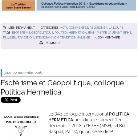
LIEN PERMANENT
CATÉGORIES :
ACTU COMMENTÉE
,
RELIGIONS À LA LOUPE
TAGS :
ÉSOTÉRISME
,
GÉOPOLITIQUE
,
POLITICA HERMETICA
,
JEAN-PIERRE LAURANT
,
EPHE
,
PSL
,
GSRL
,
TRADITION
,
STEVE BANNON
,
TRADITIONNALISME
0
COMMENTAIRE
IMPRIMER
jeudi 22
novembre 2018
Esotérisme et Géopolitique, colloque
Politica Hermetica
Le 34e colloque international
POLITICA
HERMETICA
aura lieu le samedi 1er
décembre 2018 à l'EPHE (MSH, 54 Bd
Raspail, Paris), qu'on se le dise!