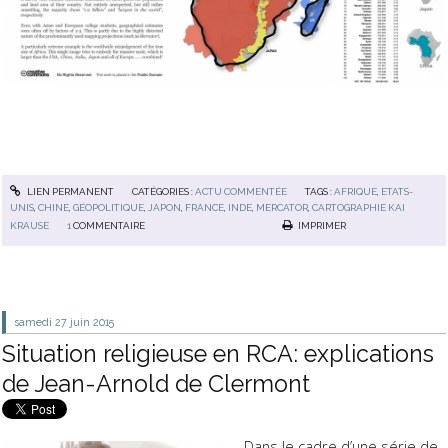
LIEN PERMANENT
CATÉGORIES :
ACTU COMMENTÉE
TAGS :
AFRIQUE
,
ETATS-
UNIS
,
CHINE
,
GÉOPOLITIQUE
,
JAPON
,
FRANCE
,
INDE
,
MERCATOR
,
CARTOGRAPHIE KAI
KRAUSE
1
COMMENTAIRE
IMPRIMER
samedi 27
juin 2015
Situation religieuse en RCA: explications
de Jean-Arnold de Clermont
Dans le cadre d’une série de