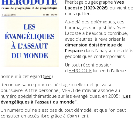
l'héritage du géographe
Yves
Lacoste (1929-2026)
, qui vient de
nous quitter.
Au-delà des polémiques, ces
hommages sont justifiés. Yves
Lacoste a beaucoup contribué,
avec d'autres, à revaloriser la
dimension épistémique de
l'espace
dans l'analyse des défis
géopolitiques contemporains.
Un tout récent dossier
d'
HERODOTE
lui rend d'ailleurs
honneur à cet égard (
lien
).
Reconnaissance pour cet héritage intellectuel qui va se
poursuivre. A titre personnel, MERCI de m'avoir associé au
numéro spécial
thématique sur les évangéliques, en 2005 :
"Les
évangéliques à l'assaut du monde"
.
Un
numéro
qui ne s'est pas du tout démodé, et que l'on peut
consulter en accès libre grâce à
Cairn
(
lien
).