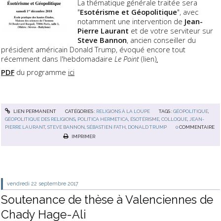
La thématique générale traitée sera
"
Esotérisme et Géopolitique
", avec
notamment une intervention de
Jean-
Pierre Laurant
et de votre serviteur sur
Steve Bannon
, ancien conseiller du
président américain Donald Trump, évoqué encore tout
récemment dans l'hebdomadaire
Le Point
(lien
).
PDF
du programme
ici
LIEN PERMANENT
CATÉGORIES :
RELIGIONS À LA LOUPE
TAGS :
GÉOPOLITIQUE
,
GÉOPOLITIQUE DES RELIGIONS
,
POLITICA HERMETICA
,
ÉSOTÉRISME
,
COLLOQUE
,
JEAN-
PIERRE LAURANT
,
STEVE BANNON
,
SÉBASTIEN FATH
,
DONALD TRUMP
0
COMMENTAIRE
IMPRIMER
vendredi 22
septembre 2017
Soutenance de thèse à Valenciennes de
Chady Hage-Ali