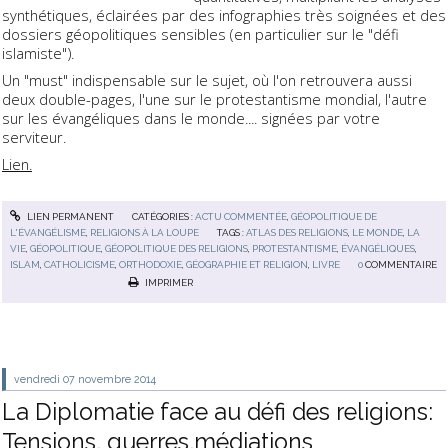
synthétiques, éclairées par des infographies très soignées et des
dossiers géopolitiques sensibles (en particulier sur le "défi
islamiste").
Un "must" indispensable sur le sujet, où l'on retrouvera aussi
deux double-pages, l'une sur le protestantisme mondial, l'autre
sur les évangéliques dans le monde.... signées par votre
serviteur.
Lien.
LIEN PERMANENT
CATÉGORIES :
ACTU COMMENTÉE
,
GÉOPOLITIQUE DE
L'ÉVANGÉLISME
,
RELIGIONS À LA LOUPE
TAGS :
ATLAS DES RELIGIONS
,
LE MONDE
,
LA
VIE
,
GÉOPOLITIQUE
,
GÉOPOLITIQUE DES RELIGIONS
,
PROTESTANTISME
,
ÉVANGÉLIQUES
,
ISLAM
,
CATHOLICISME
,
ORTHODOXIE
,
GÉOGRAPHIE ET RELIGION
,
LIVRE
0
COMMENTAIRE
IMPRIMER
vendredi 07
novembre 2014
La Diplomatie face au défi des religions:
Tensions, guerres,médiations