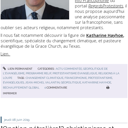
info Francophonie
du
portail
RegardsProtestants
, il
nous propose aujourd'hui
une analyse passionnante
sur la francophonie, sans
oublier ses acteurs religieux, notamment protestants.
Il nous fait notamment découvrir la figure de
Katharine Hayhoe
,
scientifique, spécialiste du changement climatique, et pasteure
évangélique de la Grace Church, au Texas.
Lien.
LIEN PERMANENT
CATÉGORIES :
ACTU COMMENTÉE
,
GÉOPOLITIQUE DE
L'ÉVANGÉLISME
,
PROGRAMME RELIF
,
PROTESTANTISME ÉVANGÉLIQUE
,
RELIGIONS À LA
LOUPE
TAGS :
CHANGEMENT CLIMATIQUE
,
FRANCOPHONIE
,
PROTESTANTISME
,
ÉVANGÉLIQUES
,
JEAN-MICHEL VALANTIN
,
GÉOPOLITIQUE
,
KATHARINE HAYHOE
,
RÉCHAUFFEMENT GLOBAL
0
COMMENTAIRE
IMPRIMER
jeudi 06
juin 2019