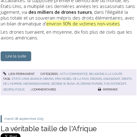
accablantes: la supposée première démocratie du monde, les
Etats-Unis, a multiplié ces dernières années les assassinats sans
jugement, via
des milliers de drones tueurs
, dans l'illégalité la
plus totale et un souverain mépris des droits élémentaires, avec
un bilan dramatique d'
environ 90% de victimes non-visées
.
Les drones tueraient, en moyenne, dix fois plus de civils que les
avions américains.
Lire la suite
LIEN PERMANENT
CATÉGORIES :
ACTU COMMENTÉE
,
RELIGIONS À LA LOUPE
TAGS :
ETATS-UNIS
,
BARACK OBAMA
,
PRIX NOBEL DE LA PAIX
,
DRONES
,
ASSASSINAT
,
DROITS
DE L'HOMME
,
NÉOMESSIANISME
,
GEORGE W. BUSH JR
,
DRONE PAPERS
,
THE INTERCEPT
,
GÉOPOLITIQUE
2
COMMENTAIRES
IMPRIMER
mardi 08
septembre 2015
La véritable taille de l'Afrique