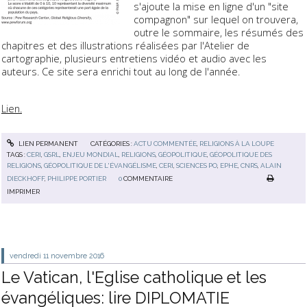
s'ajoute la mise en ligne d'un "site
compagnon" sur lequel on trouvera,
outre le sommaire, les résumés des
chapitres et des illustrations réalisées par l'Atelier de
cartographie, plusieurs entretiens vidéo et audio avec les
auteurs. Ce site sera enrichi tout au long de l'année.
Lien.
LIEN PERMANENT
CATÉGORIES :
ACTU COMMENTÉE
,
RELIGIONS À LA LOUPE
TAGS :
CERI
,
GSRL
,
ENJEU MONDIAL
,
RELIGIONS
,
GÉOPOLITIQUE
,
GÉOPOLITIQUE DES
RELIGIONS
,
GÉOPOLITIQUE DE L'ÉVANGÉLISME
,
CERI
,
SCIENCES PO
,
EPHE
,
CNRS
,
ALAIN
DIECKHOFF
,
PHILIPPE PORTIER
0
COMMENTAIRE
IMPRIMER
vendredi 11
novembre 2016
Le Vatican, l'Eglise catholique et les
évangéliques: lire DIPLOMATIE