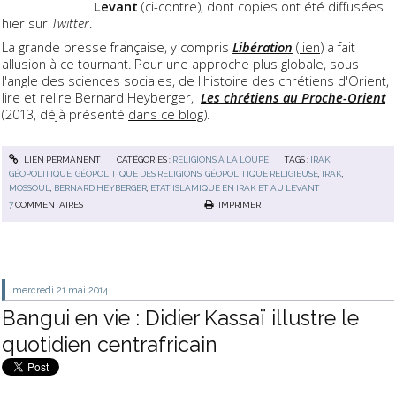
Levant
(ci-contre), dont copies ont été diffusées
hier sur
Twitter
.
La grande presse française, y compris
Libération
(
lien
) a fait
allusion à ce tournant. Pour une approche plus globale, sous
l'angle des sciences sociales, de l'histoire des chrétiens d'Orient,
lire et relire Bernard Heyberger,
Les chrétiens au Proche-Orient
(2013, déjà présenté
dans ce blog
).
LIEN PERMANENT
CATÉGORIES :
RELIGIONS À LA LOUPE
TAGS :
IRAK
,
GÉOPOLITIQUE
,
GÉOPOLITIQUE DES RELIGIONS
,
GÉOPOLITIQUE RELIGIEUSE
,
IRAK
,
MOSSOUL
,
BERNARD HEYBERGER
,
ETAT ISLAMIQUE EN IRAK ET AU LEVANT
7
COMMENTAIRES
IMPRIMER
mercredi 21
mai 2014
Bangui en vie : Didier Kassaï illustre le
quotidien centrafricain