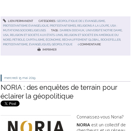
LIEN PERMANENT
CATÉGORIES :
GÉOPOLITIQUE DE L'ÉVANGÉLISME
,
PROTESTANTISME ÉVANGÉLIQUE
,
PROTESTANTISMES
,
RELIGIONS À LA LOUPE
,
USA :
MUTATIONS SOCIORELIGIEUSES
TAGS :
DARREN DOCHUK
,
UNIVERSITÉ NOTRE DAME
,
USA
,
RELIGION ET SOCIÉTÉ AUX ÉTATS-UNIS
,
RELIGION ET SOCIÉTÉ EN AMÉRIQUE DU
NORD
,
PÉTROLE
,
CAPITALISME
,
ÉCONOMIE
,
RÉCHAUFFEMENT GLOBAL
,
ROCKEFELLER
,
PROTESTANTISME
,
ÉVANGÉLIQUES
,
GÉOPOLITIQUE
0
COMMENTAIRE
IMPRIMER
mercredi 15
mai 2019
NORIA : des enquêtes de terrain pour
éclairer la géopolitique
Connaissez-vous Noria?
NORIA
est un collectif de
chercheurs et un réseau