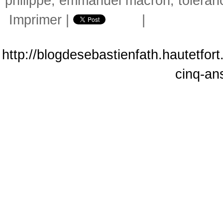
philippe
,
emmanuel macron
,
toléran
Imprimer
|
|
http://blogdesebastienfath.hautetfor
cinq-an