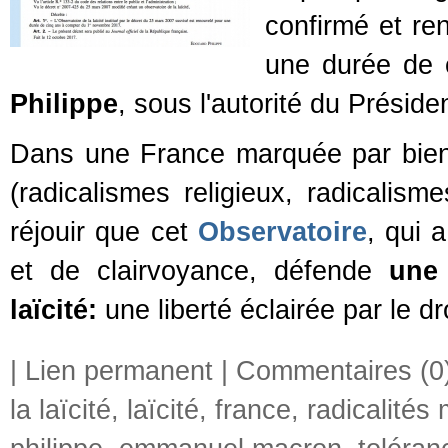
confirmé et re
une durée de 
Philippe
, sous l'autorité du Présid
Dans une France marquée par bien d
(radicalismes religieux, radicalisme
réjouir que cet
Observatoire
, qui 
et de clairvoyance, défende
une 
laïcité:
une liberté éclairée par le d
|
Lien permanent
|
Commentaires (0
la laïcité
,
laïcité
,
france
,
radicalités 