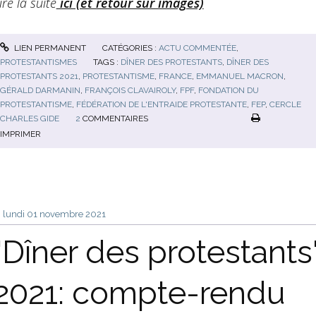
ire la suite
ici (et retour sur images)
LIEN PERMANENT
CATÉGORIES :
ACTU COMMENTÉE
,
PROTESTANTISMES
TAGS :
DÎNER DES PROTESTANTS
,
DÎNER DES
PROTESTANTS 2021
,
PROTESTANTISME
,
FRANCE
,
EMMANUEL MACRON
,
GÉRALD DARMANIN
,
FRANÇOIS CLAVAIROLY
,
FPF
,
FONDATION DU
PROTESTANTISME
,
FÉDÉRATION DE L'ENTRAIDE PROTESTANTE
,
FEP
,
CERCLE
CHARLES GIDE
2
COMMENTAIRES
IMPRIMER
lundi 01
novembre 2021
"Dîner des protestants
2021: compte-rendu