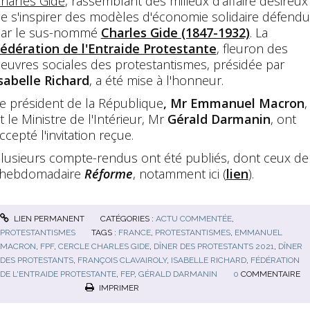
harles Gide
, rassemblant des milieux d'affaire désireux
e s'inspirer des modèles d'économie solidaire défend
ar le sus-nommé
Charles Gide (1847-1932)
. La
édération de l'Entraide Protestante
, fleuron des
euvres sociales des protestantismes, présidée par
sabelle Richard
, a été mise à l'honneur.
e président de la République
, Mr Emmanuel Macron
,
t le Ministre de l'Intérieur, Mr
Gérald Darmanin
, ont
ccepté l'invitation reçue.
lusieurs compte-rendus ont été publiés, dont ceux de
'hebdomadaire
Réforme
, notamment ici (
lien
).
LIEN PERMANENT
CATÉGORIES :
ACTU COMMENTÉE
,
PROTESTANTISMES
TAGS :
FRANCE
,
PROTESTANTISMES
,
EMMANUEL
MACRON
,
FPF
,
CERCLE CHARLES GIDE
,
DÎNER DES PROTESTANTS 2021
,
DÎNER
DES PROTESTANTS
,
FRANÇOIS CLAVAIROLY
,
ISABELLE RICHARD
,
FÉDÉRATION
DE L'ENTRAIDE PROTESTANTE
,
FEP
,
GÉRALD DARMANIN
0
COMMENTAIRE
IMPRIMER