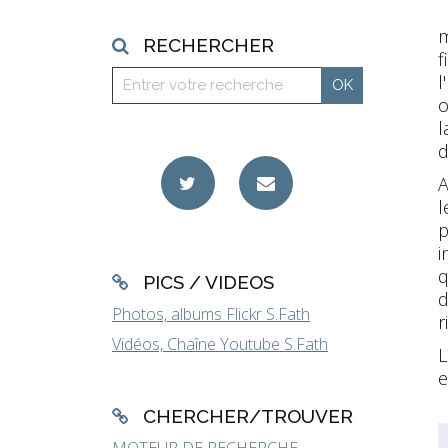
m
RECHERCHER
f
l
o
l
d
A
l
p
i
q
PICS / VIDEOS
d
Photos, albums Flickr S.Fath
r
Vidéos, Chaîne Youtube S.Fath
L
e
CHERCHER/TROUVER