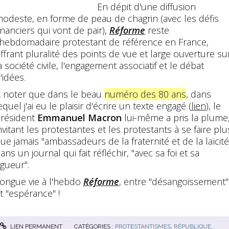
En dépit d'une diffusion
odeste, en forme de peau de chagrin (avec les défis
inanciers qui vont de pair),
Réforme
reste
'hebdomadaire protestant de référence en France,
ffrant pluralité des points de vue et large ouverture su
a société civile, l'engagement associatif et le débat
'idées.
 noter que dans le beau
numéro des 80 ans
, dans
equel j'ai eu le plaisir d'écrire un texte engagé (
lien
), le
résident
Emmanuel Macron
lui-même a pris la plume
nvitant les protestantes et les protestants à se faire plu
ue jamais "ambassadeurs de la fraternité et de la laïcité
ans un journal qui fait réfléchir, "avec sa foi et sa
igueur".
ongue vie à l'hebdo
Réforme
, entre "désangoissement"
t "espérance" !
LIEN PERMANENT
CATÉGORIES :
PROTESTANTISMES
,
RÉPUBLIQUE,