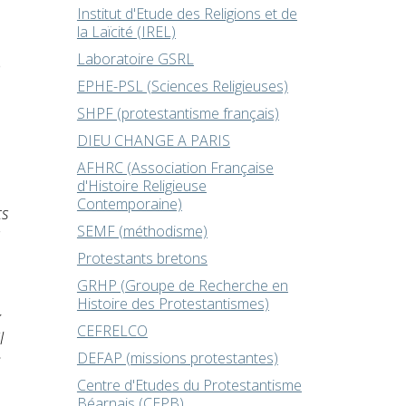
Institut d'Etude des Religions et de
la Laïcité (IREL)
Laboratoire GSRL
n
EPHE-PSL (Sciences Religieuses)
SHPF (protestantisme français)
DIEU CHANGE A PARIS
AFHRC (Association Française
d'Histoire Religieuse
Contemporaine)
ts
SEMF (méthodisme)
s
Protestants bretons
GRHP (Groupe de Recherche en
Histoire des Protestantismes)
x
CEFRELCO
l
e
DEFAP (missions protestantes)
Centre d'Etudes du Protestantisme
Béarnais (CEPB)