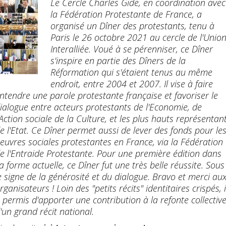
Le Cercle Charles Gide, en coordination avec
la Fédération Protestante de France, a
organisé un Dîner des protestants, tenu à
Paris le 26 octobre 2021 au cercle de l'Unio
Interalliée. Voué à se pérenniser, ce Dîner
s'inspire en partie des Dîners de la
Réformation qui s'étaient tenus au même
endroit, entre 2004 et 2007. Il vise à faire
ntendre une parole protestante française et favoriser le
ialogue entre acteurs protestants de l'Economie, de
'Action sociale de la Culture, et les plus hauts représentan
e l'Etat. Ce Dîner permet aussi de lever des fonds pour le
euvres sociales protestantes en France, via la Fédération
e l'Entraide Protestante. Pour une première édition dans
a forme actuelle, ce Dîner fut une très belle réussite. Sous
e signe de la générosité et du dialogue. Bravo et merci au
rganisateurs ! Loin des "petits récits" identitaires crispés, i
 permis d'apporter une contribution à la refonte collectiv
'un grand récit national.