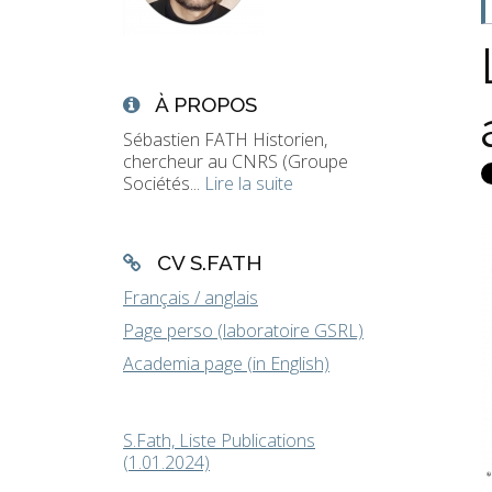
À PROPOS
Sébastien FATH Historien,
chercheur au CNRS (Groupe
Sociétés...
Lire la suite
CV S.FATH
Français / anglais
Page perso (laboratoire GSRL)
Academia page (in English)
S.Fath, Liste Publications
(1.01.2024)