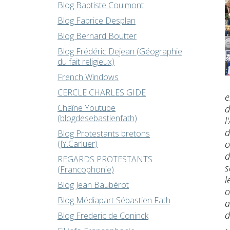
Blog Baptiste Coulmont
Blog Fabrice Desplan
Blog Bernard Boutter
Blog Frédéric Dejean (Géographie
du fait religieux)
French Windows
CERCLE CHARLES GIDE
e
Chaîne Youtube
d
(blogdesebastienfath)
l
d
Blog Protestants bretons
o
(JY.Carluer)
d
REGARDS PROTESTANTS
s
(Francophonie)
l
Blog Jean Baubérot
o
Blog Médiapart Sébastien Fath
a
d
Blog Frederic de Coninck