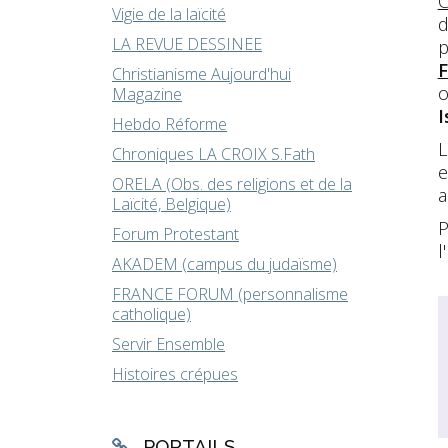
C
Vigie de la laïcité
d
LA REVUE DESSINEE
p
F
Christianisme Aujourd'hui
o
Magazine
I
Hebdo Réforme
L
Chroniques LA CROIX S.Fath
e
ORELA (Obs. des religions et de la
a
Laïcité, Belgique)
P
Forum Protestant
l
AKADEM (campus du judaïsme)
FRANCE FORUM (personnalisme
catholique)
Servir Ensemble
Histoires crépues
PORTAILS