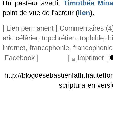
Un pasteur averti,
Timothée Mina
point de vue de l'acteur (
lien
).
|
Lien permanent
|
Commentaires (4
eric célérier
,
topchrétien
,
topbible
,
b
internet
,
francophonie
,
francophonie
Facebook
|
|
Imprimer
|
http://blogdesebastienfath.hautetfo
scriptura-en-vers