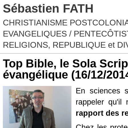
Sébastien FATH
CHRISTIANISME POSTCOLONIA
EVANGELIQUES / PENTECÔTIST
RELIGIONS, REPUBLIQUE et D
Top Bible, le Sola Scri
évangélique
(16/12/201
En sciences s
rappeler qu'il
rapport des r
Chez les prote