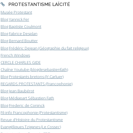
PROTESTANTISME LAÏCITÉ
Musée Protestant
Blog Yannick Fer
Blog Baptiste Coulmont
Blog Fabrice Desplan
Blog Bernard Boutter
Blog Frédéric Dejean (Géographie du fait religieux)
French Windows
CERCLE CHARLES GIDE
Chaîne Youtube (blogdesebastienfath)
Blog Protestants bretons (JY.Carluer)
REGARDS PROTESTANTS (Francophonie)
Blog Jean Baubérot
Blog Médiapart Sébastien Fath
Blog Frederic de Coninck
Fil-info Francophonie (Protestantisme)
Revue d'Histoire du Protestantisme
Evangéliques Tziganes (Le Cossec)