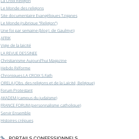
La Croix Religion
Le Monde des religions
Site documentaire Evangéliques Tziganes
Le Monde (rubrique "Religion")
Une foi par semaine (blog I. de Gaulmyn)
AFRIK
Vigie de la laïcité
LA REVUE DESSINEE
Christianisme Aujourd'hui Magazine
Hebdo Réforme
Chroniques LA CROIX S.Fath
ORELA (Obs. des religions et de la Laïcité, Belgique)
Forum Protestant
AKADEM (campus du judaïsme)
FRANCE FORUM (personnalisme catholique)
Servir Ensemble
Histoires crépues
PORTAILS CONFESSIONNELS