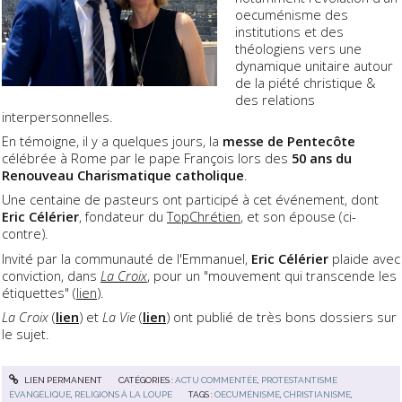
oecuménisme des
institutions et des
théologiens vers une
dynamique unitaire autour
de la piété christique &
des relations
interpersonnelles.
En témoigne, il y a quelques jours, la
messe de Pentecôte
célébrée à Rome par le pape François lors des
50 ans du
Renouveau Charismatique catholique
.
Une centaine de pasteurs ont participé à cet événement, dont
Eric Célérier
, fondateur du
TopChrétien
, et son épouse (ci-
contre).
Invité par la communauté de l'Emmanuel,
Eric Célérier
plaide avec
conviction, dans
La Croix
, pour un "mouvement qui transcende les
étiquettes" (
lien
).
La Croix
(
lien
) et
La Vie
(
lien
) ont publié de très bons dossiers sur
le sujet.
LIEN PERMANENT
CATÉGORIES :
ACTU COMMENTÉE
,
PROTESTANTISME
ÉVANGÉLIQUE
,
RELIGIONS À LA LOUPE
TAGS :
OECUMÉNISME
,
CHRISTIANISME
,