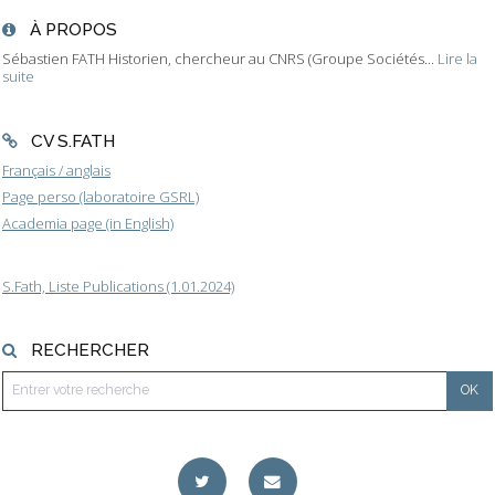
À PROPOS
Sébastien FATH Historien, chercheur au CNRS (Groupe Sociétés...
Lire la
suite
CV S.FATH
Français / anglais
Page perso (laboratoire GSRL)
Academia page (in English)
S.Fath, Liste Publications (1.01.2024)
RECHERCHER