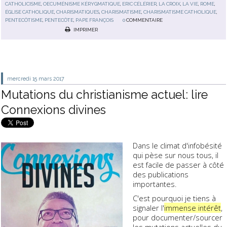
CATHOLICISME
,
OECUMÉNISME KÉRYGMATIQUE
,
ERIC CÉLÉRIER
,
LA CROIX
,
LA VIE
,
ROME
,
ÉGLISE CATHOLIQUE
,
CHARISMATIQUES
,
CHARISMATISME
,
CHARISMATISME CATHOLIQUE
,
PENTECÔTISME
,
PENTECÔTE
,
PAPE FRANÇOIS
0
COMMENTAIRE
IMPRIMER
mercredi 15
mars 2017
Mutations du christianisme actuel: lire
Connexions divines
Dans le climat d'infobésité
qui pèse sur nous tous, il
est facile de passer à côté
des publications
importantes.
C'est pourquoi je tiens à
signaler l'
immense intérêt
,
pour documenter/sourcer
les mutations actuelles du