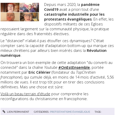
Depuis mars 2020, la
pandémie
Covid19
avait a priori tout d'une
catastrophe industrielle pour les
protestants évangéliques
. En effet, les
dispositifs militants de ces Eglises
reposaient largement sur la communauté physique, la pratique
régulière dans des fraternités électives.
Le "distanciel" n'allait-il pas étouffer ces dynamiques? C'était
compter sans la capacité d'adaptation bottom-up qui marque ces
milieux chrétiens par ailleurs bien insérés dans la
Révolution
numérique
.
On trouvera un bon exemple de cette adaptation "du converti au
connecté" dans la chaîne
Youtube
#OnEstEnsemble
, portée
notamment par
Eric Célérier
(fondateur du
TopChrétien
francophone
), qui cumule déjà, en moins de 14 mois d'activité, 5,56
millions de vues. Il est trop tôt pour en tirer des conclusions
définitives. Mais une chose est sûre:
Voilà un beau terrain d'étude
pour comprendre les
reconfigurations du christianisme en francophonie.
LIEN PERMANENT
CATÉGORIES :
PROTESTANTISME ÉVANGÉLIQUE
TAGS :