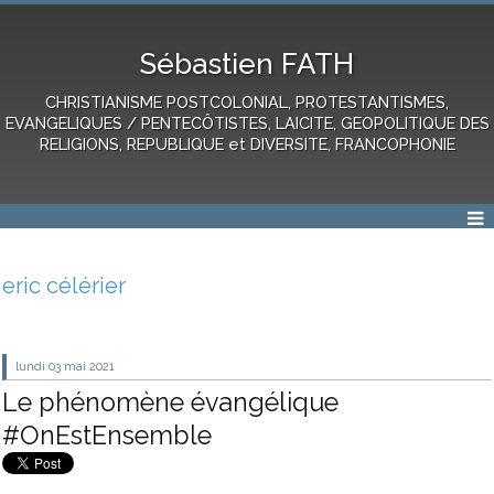
Sébastien FATH
CHRISTIANISME POSTCOLONIAL, PROTESTANTISMES,
EVANGELIQUES / PENTECÔTISTES, LAICITE, GEOPOLITIQUE DES
RELIGIONS, REPUBLIQUE et DIVERSITE, FRANCOPHONIE
eric célérier
lundi 03
mai 2021
Le phénomène évangélique
#OnEstEnsemble