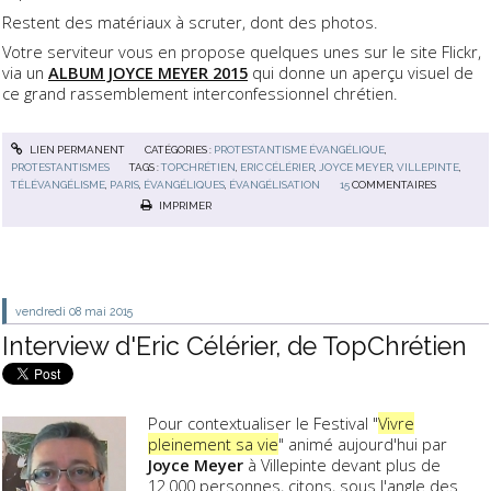
Restent des matériaux à scruter, dont des photos.
Votre serviteur vous en propose quelques unes sur le site Flickr,
via un
ALBUM JOYCE MEYER 2015
qui donne un aperçu visuel de
ce grand rassemblement interconfessionnel chrétien.
LIEN PERMANENT
CATÉGORIES :
PROTESTANTISME ÉVANGÉLIQUE
,
PROTESTANTISMES
TAGS :
TOPCHRÉTIEN
,
ERIC CÉLÉRIER
,
JOYCE MEYER
,
VILLEPINTE
,
TÉLÉVANGÉLISME
,
PARIS
,
ÉVANGÉLIQUES
,
ÉVANGÉLISATION
15
COMMENTAIRES
IMPRIMER
vendredi 08
mai 2015
Interview d'Eric Célérier, de TopChrétien
Pour contextualiser le Festival "
Vivre
pleinement sa vie
" animé aujourd'hui par
Joyce Meyer
à Villepinte devant plus de
12.000 personnes, citons, sous l'angle des