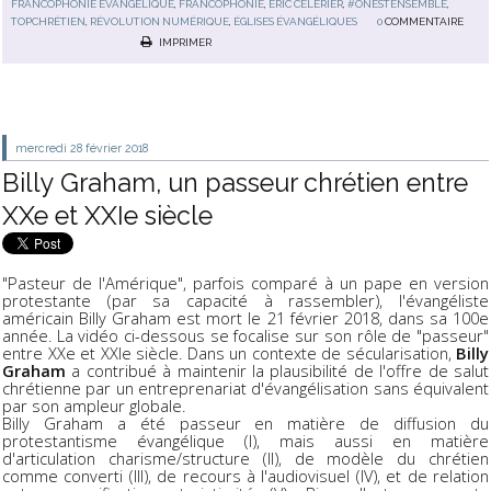
FRANCOPHONIE ÉVANGÉLIQUE
,
FRANCOPHONIE
,
ÉRIC CÉLÉRIER
,
#ONESTENSEMBLE
,
TOPCHRÉTIEN
,
RÉVOLUTION NUMÉRIQUE
,
ÉGLISES ÉVANGÉLIQUES
0
COMMENTAIRE
IMPRIMER
mercredi 28
février 2018
Billy Graham, un passeur chrétien entre
XXe et XXIe siècle
"Pasteur de l'Amérique", parfois comparé à un pape en version
protestante (par sa capacité à rassembler), l'évangéliste
américain Billy Graham est mort le 21 février 2018, dans sa 100e
année. La vidéo ci-dessous se focalise sur son rôle de "passeur"
entre XXe et XXIe siècle. Dans un contexte de sécularisation,
Billy
Graham
a contribué à maintenir la plausibilité de l'offre de salut
chrétienne par un entreprenariat d'évangélisation sans équivalent
par son ampleur globale.
Billy Graham a été passeur en matière de diffusion du
protestantisme évangélique (I), mais aussi en matière
d'articulation charisme/structure (II), de modèle du chrétien
comme converti (III), de recours à l'audiovisuel (IV), et de relation