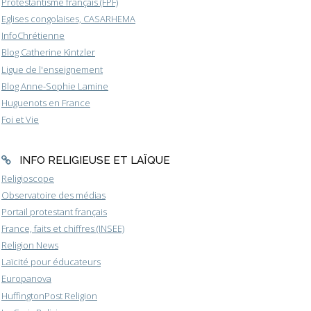
Protestantisme français (FPF)
Eglises congolaises, CASARHEMA
InfoChrétienne
Blog Catherine Kintzler
Ligue de l'enseignement
Blog Anne-Sophie Lamine
Huguenots en France
Foi et Vie
INFO RELIGIEUSE ET LAÏQUE
Religioscope
Observatoire des médias
Portail protestant français
France, faits et chiffres (INSEE)
Religion News
Laïcité pour éducateurs
Europanova
HuffingtonPost Religion