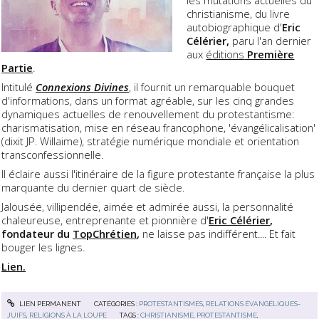
christianisme, du livre
autobiographique d'
Eric
Célérier,
paru l'an dernier
aux
éditions
Première
Partie
.
Intitulé
Connexions Divines
, il fournit un remarquable bouquet
d'informations, dans un format agréable, sur les cinq grandes
dynamiques actuelles de renouvellement du protestantisme:
charismatisation, mise en réseau francophone, 'évangélicalisation'
(dixit JP. Willaime), stratégie numérique mondiale et orientation
transconfessionnelle.
Il éclaire aussi l'itinéraire de la figure protestante française la plus
marquante du dernier quart de siècle.
Jalousée, villipendée, aimée et admirée aussi, la personnalité
chaleureuse, entreprenante et pionnière d'
Eric Célérier
,
fondateur du
TopChrétien
,
ne laisse pas indifférent.... Et fait
bouger les lignes.
Lien.
LIEN PERMANENT
CATÉGORIES :
PROTESTANTISMES
,
RELATIONS ÉVANGÉLIQUES-
JUIFS
,
RELIGIONS À LA LOUPE
TAGS :
CHRISTIANISME
,
PROTESTANTISME
,