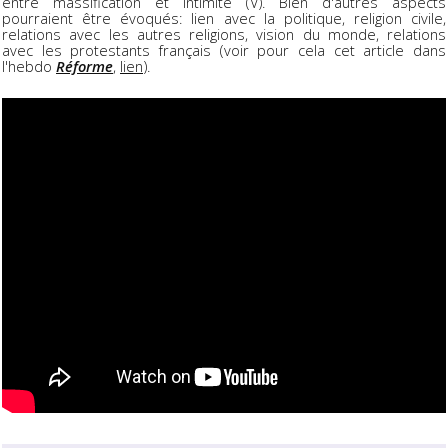
entre massification et intimité (V). Bien d'autres aspects
pourraient être évoqués: lien avec la politique, religion civile,
relations avec les autres religions, vision du monde, relations
avec les protestants français (voir pour cela cet article dans
l'hebdo
Réforme
,
lien
).