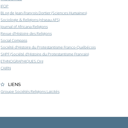
IFOP
BLog de Jean-François Dortier (Sciences Humaines)
Sociologie & Religions (réseau AFS)
Journal of Africana Religions
Revue d'Histoire des Religions
Social Compass
Société d'Histoire du Protestantisme Franco-Québécois
SHPF (Société d'Histoire du Protestantisme Français)
ETHNOGRAPHIQUES.Org
CAIRN
LIENS
Groupe Sociétés Religions Laïcités