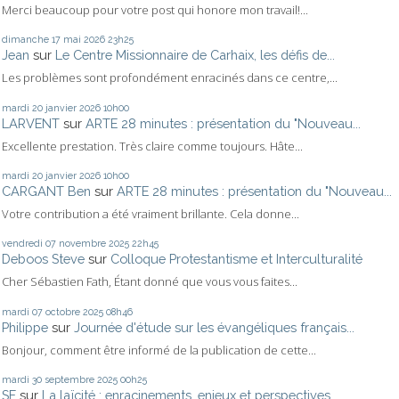
Merci beaucoup pour votre post qui honore mon travail!...
dimanche 17
mai 2026
23h25
Jean
sur
Le Centre Missionnaire de Carhaix, les défis de...
Les problèmes sont profondément enracinés dans ce centre,...
mardi 20
janvier 2026
10h00
LARVENT
sur
ARTE 28 minutes : présentation du "Nouveau...
Excellente prestation. Très claire comme toujours. Hâte...
mardi 20
janvier 2026
10h00
CARGANT Ben
sur
ARTE 28 minutes : présentation du "Nouveau...
Votre contribution a été vraiment brillante. Cela donne...
vendredi 07
novembre 2025
22h45
Deboos Steve
sur
Colloque Protestantisme et Interculturalité
Cher Sébastien Fath, Étant donné que vous vous faites...
mardi 07
octobre 2025
08h46
Philippe
sur
Journée d'étude sur les évangéliques français...
Bonjour, comment être informé de la publication de cette...
mardi 30
septembre 2025
00h25
SF
sur
La laïcité : enracinements, enjeux et perspectives