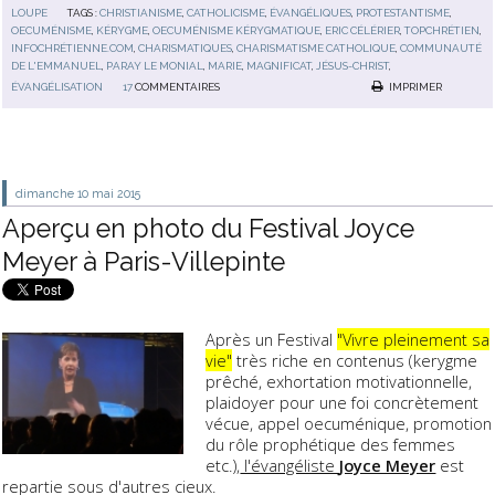
LOUPE
TAGS :
CHRISTIANISME
,
CATHOLICISME
,
ÉVANGÉLIQUES
,
PROTESTANTISME
,
OECUMÉNISME
,
KÉRYGME
,
OECUMÉNISME KÉRYGMATIQUE
,
ERIC CÉLÉRIER
,
TOPCHRÉTIEN
,
INFOCHRÉTIENNE.COM
,
CHARISMATIQUES
,
CHARISMATISME CATHOLIQUE
,
COMMUNAUTÉ
DE L'EMMANUEL
,
PARAY LE MONIAL
,
MARIE
,
MAGNIFICAT
,
JÉSUS-CHRIST
,
ÉVANGÉLISATION
17
COMMENTAIRES
IMPRIMER
dimanche 10
mai 2015
Aperçu en photo du Festival Joyce
Meyer à Paris-Villepinte
Après un Festival
"Vivre pleinement sa
vie"
très riche en contenus (kerygme
prêché, exhortation motivationnelle,
plaidoyer pour une foi concrètement
vécue, appel oecuménique, promotion
du rôle prophétique des femmes
etc.),
l'évangéliste
Joyce Meyer
est
repartie sous d'autres cieux.