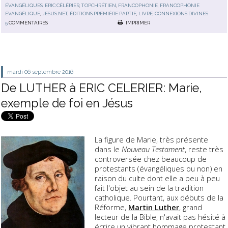
ÉVANGÉLIQUES
,
ERIC CÉLÉRIER
,
TOPCHRÉTIEN
,
FRANCOPHONIE
,
FRANCOPHONIE
ÉVANGÉLIQUE
,
JESUS.NET
,
ÉDITIONS PREMIÈRE PARTIE
,
LIVRE
,
CONNEXIONS DIVINES
5
COMMENTAIRES
IMPRIMER
mardi 06
septembre 2016
De LUTHER à ERIC CELERIER: Marie,
exemple de foi en Jésus
La figure de Marie, très présente
dans le
Nouveau Testament
, reste très
controversée chez beaucoup de
protestants (évangéliques ou non) en
raison du culte dont elle a peu à peu
fait l'objet au sein de la tradition
catholique. Pourtant, aux débuts de la
Réforme,
Martin Luther
, grand
lecteur de la Bible, n'avait pas hésité à
écrire un vibrant hommage protestant