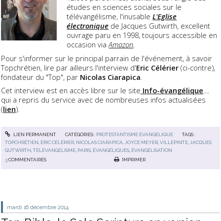
études en sciences sociales sur le
télévangélisme, l'inusable
L'Eglise
électronique
de Jacques Gutwirth, excellent
ouvrage paru en 1998, toujours accessible en
occasion via
Amazon
.
Pour s'informer sur le principal parrain de l'événement, à savoir
Topchrétien, lire par ailleurs l'interview d'
Eric Célérier
(ci-contre),
fondateur du "Top", par
Nicolas Ciarapica
.
Cet interview est en accès libre sur le site
Info-évangélique
....
qui a repris du service avec de nombreuses infos actualisées
(
lien
).
LIEN PERMANENT
CATÉGORIES :
PROTESTANTISME ÉVANGÉLIQUE
TAGS :
TOPCHRÉTIEN
,
ERIC CÉLÉRIER
,
NICOLAS CIARAPICA
,
JOYCE MEYER
,
VILLEPINTE
,
JACQUES
GUTWIRTH
,
TÉLÉVANGÉLISME
,
PARIS
,
ÉVANGÉLIQUES
,
ÉVANGÉLISATION
3
COMMENTAIRES
IMPRIMER
mardi 16
décembre 2014