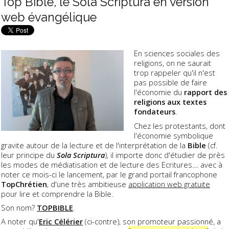
Top Bible, le Sola Scriptura en version
web évangélique
En sciences sociales des
religions, on ne saurait
trop rappeler qu'il n'est
pas possible de faire
l'économie du
rapport des
religions aux textes
fondateurs
.
Chez les protestants, dont
l'économie symbolique
gravite autour de la lecture et de l'interprétation de la
Bible
(cf.
leur principe du
Sola Scriptura
), il importe donc d'étudier de près
les modes de médiatisation et de lecture des Ecritures.... avec à
noter ce mois-ci le lancement, par le grand portail francophone
TopChrétien
, d'une très ambitieuse
application web gratuite
pour lire et comprendre la Bible.
Son nom?
TOPBIBLE
.
A noter qu'
Eric Célérier
(ci-contre), son promoteur passionné, a