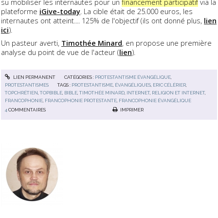
su mobiliser les internautes pour un
financement participatif
via la
plateforme
iGive-today
. La cible était de 25.000 euros, les
internautes ont atteint.... 125% de l'objectif (ils ont donné plus,
lien
ici
).
Un pasteur averti,
Timothée Minard
, en propose une première
analyse du point de vue de l'acteur (
lien
).
LIEN PERMANENT
CATÉGORIES :
PROTESTANTISME ÉVANGÉLIQUE
,
PROTESTANTISMES
TAGS :
PROTESTANTISME
,
ÉVANGÉLIQUES
,
ERIC CÉLÉRIER
,
TOPCHRÉTIEN
,
TOPBIBLE
,
BIBLE
,
TIMOTHÉE MINARD
,
INTERNET
,
RELIGION ET INTERNET
,
FRANCOPHONIE
,
FRANCOPHONIE PROTESTANTE
,
FRANCOPHONIE ÉVANGÉLIQUE
4
COMMENTAIRES
IMPRIMER