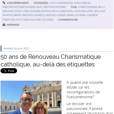
LIEN PERMANENT
CATÉGORIES :
ACTU COMMENTÉE
,
MINIVIDÉO SF
,
PROTESTANTISME ÉVANGÉLIQUE
,
PROTESTANTISMES
TAGS :
CHRISTIANISME
,
BILLY
GRAHAM
,
ÉTATS-UNIS
,
ÉVANGÉLISATION
,
SÉCULARISATION
,
JOHN POLLOCK
,
WILLIAM
MARTIN
,
GRANT WACKER
,
DANIÈLE HERVIEU-LÉGER
,
DENIS LACORNE
,
ANDREW
FINSTUEN
,
RUTH GRAHAM
,
ERIC CELERIER
0
COMMENTAIRE
IMPRIMER
samedi 10
juin 2017
50 ans de Renouveau Charismatique
catholique, au-delà des étiquettes
A quand une nouvelle
étude sur les
reconfigurations de
l'oecuménisme?
Le dossier est
passionnant. Il pointe
notamment l'évolution d'un