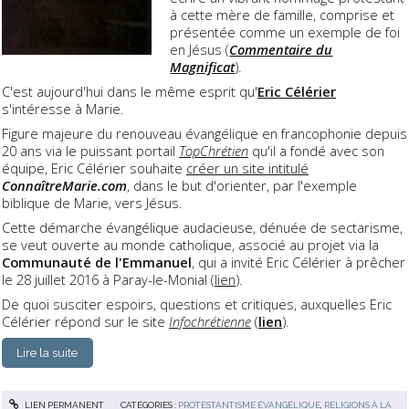
à cette mère de famille, comprise et
présentée comme un exemple de foi
en Jésus (
Commentaire du
Magnificat
).
C'est aujourd'hui dans le même esprit qu'
Eric Célérier
s'intéresse à Marie.
Figure majeure du renouveau évangélique en francophonie depuis
20 ans via le puissant portail
TopChrétien
qu'il a fondé avec son
équipe, Eric Célérier souhaite
créer un site intitulé
ConnaîtreMarie.com
, dans le but d'orienter, par l'exemple
biblique de Marie, vers Jésus.
Cette démarche évangélique audacieuse, dénuée de sectarisme,
se veut ouverte au monde catholique, associé au projet via la
Communauté de l'Emmanuel
, qui a invité Eric Célérier à prêcher
le 28 juillet 2016 à Paray-le-Monial (
lien
).
De quoi susciter espoirs, questions et critiques, auxquelles Eric
Célérier répond sur le site
Infochrétienne
(
lien
).
Lire la suite
LIEN PERMANENT
CATÉGORIES :
PROTESTANTISME ÉVANGÉLIQUE
,
RELIGIONS À LA