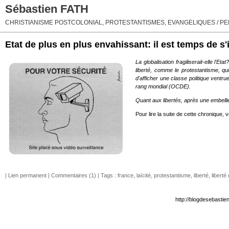
Sébastien FATH
CHRISTIANISME POSTCOLONIAL, PROTESTANTISMES, EVANGELIQUES / PEN
Etat de plus en plus envahissant: il est temps de s'
La globalisation fragiliserait-elle l'
liberté, comme le protestantisme, qu
d'afficher une classe politique ventr
rang mondial (OCDE).
Quant aux libertés, après une embellie
Pour lire la suite de cette chronique, 
|
Lien permanent
|
Commentaires (1)
| Tags :
france
,
laïcité
,
protestantisme
,
liberté
,
liberté
http://blogdesebastie