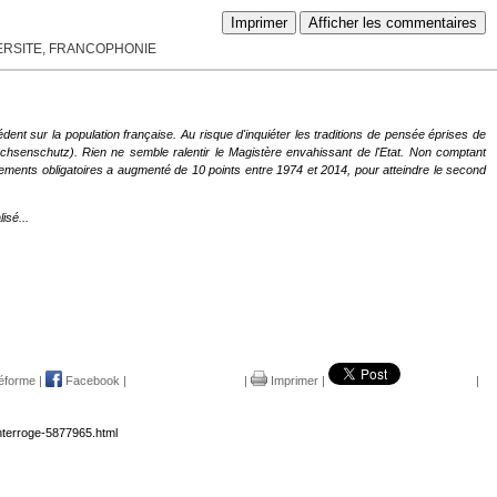
Imprimer
Afficher les commentaires
VERSITE, FRANCOPHONIE
édent sur la population française. Au risque d'inquiéter les traditions de pensée éprises de
 Buchsenschutz). Rien ne semble ralentir le Magistère envahissant de l'Etat. Non comptant
vements obligatoires a augmenté de 10 points entre 1974 et 2014, pour atteindre le second
isé...
éforme
|
Facebook
|
|
Imprimer
|
|
interroge-5877965.html