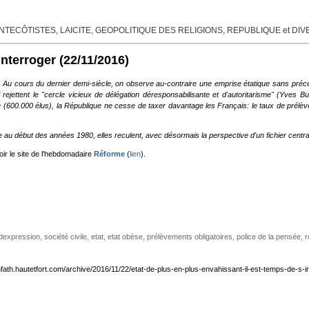
TECÔTISTES, LAICITE, GEOPOLITIQUE DES RELIGIONS, REPUBLIQUE et DI
interroger
(22/11/2016)
Etat? Au cours du dernier demi-siècle, on observe au-contraire une emprise étatique sans préc
i rejettent le "cercle vicieux de délégation déresponsabilisante et d'autoritarisme" (Yves
ue (600.000 élus), la République ne cesse de taxer davantage les Français: le taux de prélè
 au début des années 1980, elles reculent, avec désormais la perspective d'un fichier central
voir le site de l'hebdomadaire
Réforme
(
lien
).
 dexpression
,
société civile
,
etat
,
etat obèse
,
prélèvements obligatoires
,
police de la pensée
,
r
nfath.hautetfort.com/archive/2016/11/22/etat-de-plus-en-plus-envahissant-il-est-temps-de-s-