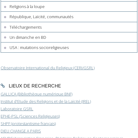
Religions à la loupe
République, Laïcité, communautés
Téléchargements
Un dimanche en BD
USA : mutations socioreligieuses
Observatoire International du Religieux (CERI/GSRL)
LIEUX DE RECHERCHE
GALLICA (Bibliothèque numérique BNF)
Institut d'Etude des Religions et de la Laïcité (IREL)
Laboratoire GSRL
EPHE-PSL (Sciences Religieuses)
SHPF (protestantisme français)
DIEU CHANGE A PARIS