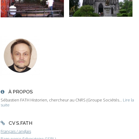
À PROPOS
Sébastien FATH Historien, chercheur au CNRS (Groupe Sociétés...
Lire la
suite
CV S.FATH
Français / anglais
Page perso (laboratoire GSRL)