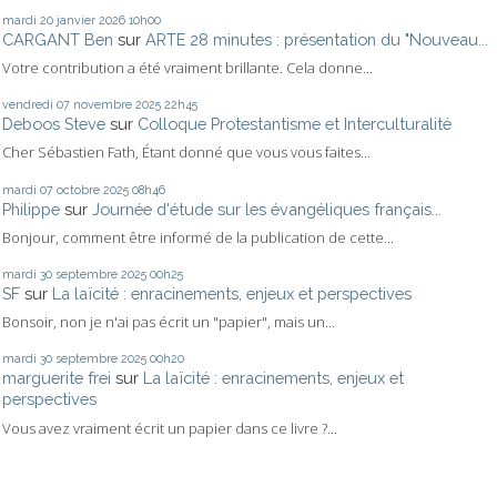
mardi 20
janvier 2026
10h00
CARGANT Ben
sur
ARTE 28 minutes : présentation du "Nouveau...
Votre contribution a été vraiment brillante. Cela donne...
vendredi 07
novembre 2025
22h45
Deboos Steve
sur
Colloque Protestantisme et Interculturalité
Cher Sébastien Fath, Étant donné que vous vous faites...
mardi 07
octobre 2025
08h46
Philippe
sur
Journée d'étude sur les évangéliques français...
Bonjour, comment être informé de la publication de cette...
mardi 30
septembre 2025
00h25
SF
sur
La laïcité : enracinements, enjeux et perspectives
Bonsoir, non je n'ai pas écrit un "papier", mais un...
mardi 30
septembre 2025
00h20
marguerite frei
sur
La laïcité : enracinements, enjeux et
perspectives
Vous avez vraiment écrit un papier dans ce livre ?...