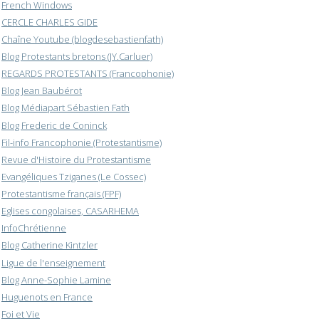
French Windows
CERCLE CHARLES GIDE
Chaîne Youtube (blogdesebastienfath)
Blog Protestants bretons (JY.Carluer)
REGARDS PROTESTANTS (Francophonie)
Blog Jean Baubérot
Blog Médiapart Sébastien Fath
Blog Frederic de Coninck
Fil-info Francophonie (Protestantisme)
Revue d'Histoire du Protestantisme
Evangéliques Tziganes (Le Cossec)
Protestantisme français (FPF)
Eglises congolaises, CASARHEMA
InfoChrétienne
Blog Catherine Kintzler
Ligue de l'enseignement
Blog Anne-Sophie Lamine
Huguenots en France
Foi et Vie