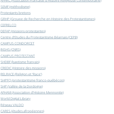
AFHRC (Association Française d'Histoire Religieuse Contemporaine)
SEMF (méthodisme)
Protestants bretons
GRHP (Groupe de Recherche en Histoire des Protestantismes)
CEFRELCO
DEFAP (missions protestantes)
Centre d'Etudes du Protestantisme Béarnais (CEPB)
CAMPUS CONDORCET
INSHS (CNRS)
CAMPUS PROTESTANT
SHDBF (baptisme français)
CREDIC (Histoire des missions)
RELRACE (Religion et 'Race')
SHPFQ (protestantisme franco-québécois)
SHP (Vallée de la Dordogne)
AFHAM (Association d'Histoire Mennonite)
World Digital Library
Réseau VALDO
CARES (études afropéennes)