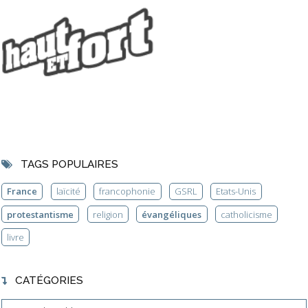
TAGS POPULAIRES
France
laïcité
francophonie
GSRL
Etats-Unis
protestantisme
religion
évangéliques
catholicisme
livre
CATÉGORIES