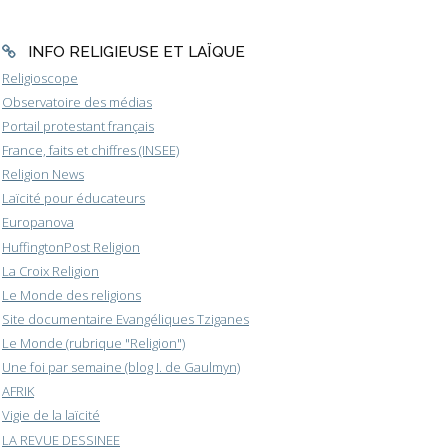
INFO RELIGIEUSE ET LAÏQUE
Religioscope
Observatoire des médias
Portail protestant français
France, faits et chiffres (INSEE)
Religion News
Laïcité pour éducateurs
Europanova
HuffingtonPost Religion
La Croix Religion
Le Monde des religions
Site documentaire Evangéliques Tziganes
Le Monde (rubrique "Religion")
Une foi par semaine (blog I. de Gaulmyn)
AFRIK
Vigie de la laïcité
LA REVUE DESSINEE