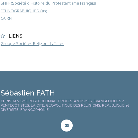
SHPF (Société d'Histoire du Protestantisme Français)
ETHNOGRAPHIQUES.Org
CAIRN
LIENS
Groupe Sociétés Religions Laïcités
Sébastien FATH
CHRISTIANISME POSTCOLONIAL, PROTESTANTISMES, EVANGELIQUES /
PENTECÔTISTES, LAICITE, GEOPOLITIQUE DES RELIGIONS, REPUBLIQUE et
DIVERSITE, FRANCOPHONIE