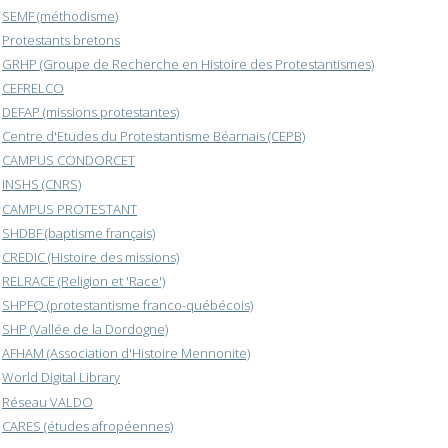
SEMF (méthodisme)
Protestants bretons
GRHP (Groupe de Recherche en Histoire des Protestantismes)
CEFRELCO
DEFAP (missions protestantes)
Centre d'Etudes du Protestantisme Béarnais (CEPB)
CAMPUS CONDORCET
INSHS (CNRS)
CAMPUS PROTESTANT
SHDBF (baptisme français)
CREDIC (Histoire des missions)
RELRACE (Religion et 'Race')
SHPFQ (protestantisme franco-québécois)
SHP (Vallée de la Dordogne)
AFHAM (Association d'Histoire Mennonite)
World Digital Library
Réseau VALDO
CARES (études afropéennes)