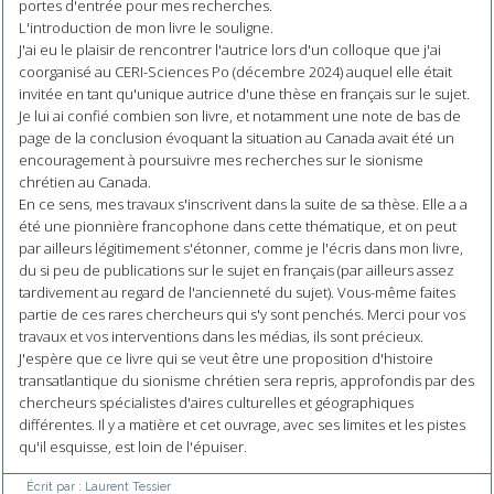
portes d'entrée pour mes recherches.
L'introduction de mon livre le souligne.
J'ai eu le plaisir de rencontrer l'autrice lors d'un colloque que j'ai
coorganisé au CERI-Sciences Po (décembre 2024) auquel elle était
invitée en tant qu'unique autrice d'une thèse en français sur le sujet.
Je lui ai confié combien son livre, et notamment une note de bas de
page de la conclusion évoquant la situation au Canada avait été un
encouragement à poursuivre mes recherches sur le sionisme
chrétien au Canada.
En ce sens, mes travaux s'inscrivent dans la suite de sa thèse. Elle a a
été une pionnière francophone dans cette thématique, et on peut
par ailleurs légitimement s'étonner, comme je l'écris dans mon livre,
du si peu de publications sur le sujet en français (par ailleurs assez
tardivement au regard de l'ancienneté du sujet). Vous-même faites
partie de ces rares chercheurs qui s'y sont penchés. Merci pour vos
travaux et vos interventions dans les médias, ils sont précieux.
J'espère que ce livre qui se veut être une proposition d'histoire
transatlantique du sionisme chrétien sera repris, approfondis par des
chercheurs spécialistes d'aires culturelles et géographiques
différentes. Il y a matière et cet ouvrage, avec ses limites et les pistes
qu'il esquisse, est loin de l'épuiser.
Écrit par :
Laurent Tessier