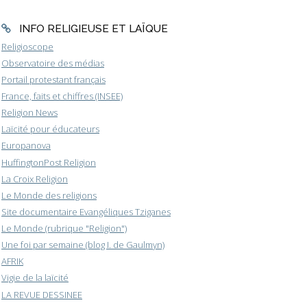
INFO RELIGIEUSE ET LAÏQUE
Religioscope
Observatoire des médias
Portail protestant français
France, faits et chiffres (INSEE)
Religion News
Laïcité pour éducateurs
Europanova
HuffingtonPost Religion
La Croix Religion
Le Monde des religions
Site documentaire Evangéliques Tziganes
Le Monde (rubrique "Religion")
Une foi par semaine (blog I. de Gaulmyn)
AFRIK
Vigie de la laïcité
LA REVUE DESSINEE