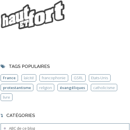
TAGS POPULAIRES
France
laïcité
francophonie
GSRL
Etats-Unis
protestantisme
religion
évangéliques
catholicisme
livre
CATÉGORIES
ABC de ce blog