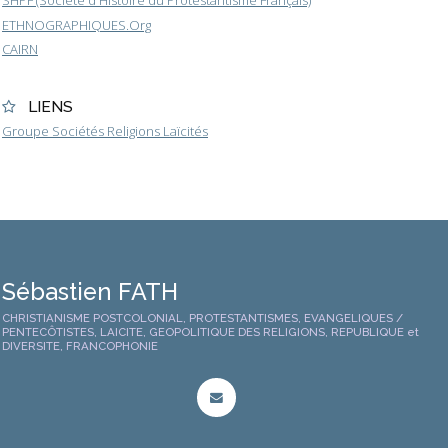
SHPF (Société d'Histoire du Protestantisme Français)
ETHNOGRAPHIQUES.Org
CAIRN
LIENS
Groupe Sociétés Religions Laïcités
Sébastien FATH
CHRISTIANISME POSTCOLONIAL, PROTESTANTISMES, EVANGELIQUES /
PENTECÔTISTES, LAICITE, GEOPOLITIQUE DES RELIGIONS, REPUBLIQUE et
DIVERSITE, FRANCOPHONIE