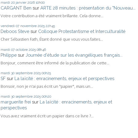
mardi 20
janvier 2026
10h00
CARGANT Ben
sur
ARTE 28 minutes : présentation du "Nouveau...
Votre contribution a été vraiment brillante. Cela donne...
vendredi 07
novembre 2025
22h45
Deboos Steve
sur
Colloque Protestantisme et Interculturalité
Cher Sébastien Fath, Étant donné que vous vous faites...
mardi 07
octobre 2025
08h46
Philippe
sur
Journée d'étude sur les évangéliques français...
Bonjour, comment être informé de la publication de cette...
mardi 30
septembre 2025
00h25
SF
sur
La laïcité : enracinements, enjeux et perspectives
Bonsoir, non je n'ai pas écrit un "papier", mais un...
mardi 30
septembre 2025
00h20
marguerite frei
sur
La laïcité : enracinements, enjeux et
perspectives
Vous avez vraiment écrit un papier dans ce livre ?...