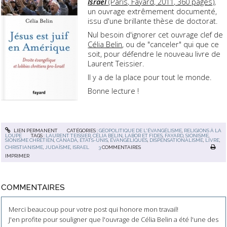
Israël
(Paris, Fayard, 2011, 360 pages)
,
un ouvrage extrêmement documenté,
issu d'une brillante thèse de doctorat.
Nul besoin d'ignorer cet ouvrage clef de
Célia Belin
, ou de "canceler" qui que ce
soit, pour défendre le nouveau livre de
Laurent Teissier.
Il y a de la place pour tout le monde.
Bonne lecture !
LIEN PERMANENT
CATÉGORIES :
GÉOPOLITIQUE DE L'ÉVANGÉLISME
,
RELIGIONS À LA
LOUPE
TAGS :
LAURENT TEISSIER
,
CÉLIA BELIN
,
LABOR ET FIDES
,
FAYARD
,
SIONISME
,
SIONISME CHRÉTIEN
,
CANADA
,
ETATS-UNIS
,
ÉVANGÉLIQUES
,
DISPENSATIONALISME
,
LIVRE
,
CHRISTIANISME
,
JUDAÏSME
,
ISRAEL
3
COMMENTAIRES
IMPRIMER
COMMENTAIRES
Merci beaucoup pour votre post qui honore mon travail!
J'en profite pour souligner que l'ouvrage de Célia Belin a été l'une des