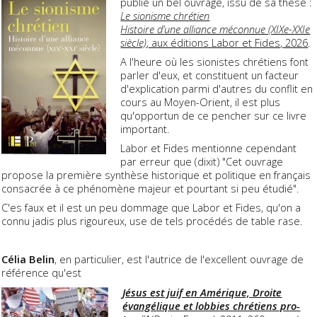
publié un bel ouvrage, issu de sa thèse :
Le sionisme chrétien
Histoire d’une alliance méconnue (XIXe-XXIe
siècle)
, aux éditions Labor et Fides, 2026
.
A l'heure où les sionistes chrétiens font
parler d'eux, et constituent un facteur
d'explication parmi d'autres du conflit en
cours au Moyen-Orient, il est plus
qu'opportun de ce pencher sur ce livre
important.
Labor et Fides mentionne cependant
par erreur que (dixit) "Cet ouvrage
propose la première synthèse historique et politique en français
consacrée à ce phénomène majeur et pourtant si peu étudié".
C'es faux et il est un peu dommage que Labor et Fides, qu'on a
connu jadis plus rigoureux, use de tels procédés de table rase.
Célia Belin
, en particulier, est l'autrice de l'excellent ouvrage de
référence qu'est
Jésus est juif en Amérique, Droite
évangélique et lobbies chrétiens pro-