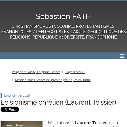
Sébastien FATH
CHRISTIANISME POSTCOLONIAL, PROTESTANTISMES,
EVANGELIQUES / PENTECÔTISTES, LAICITE, GEOPOLITIQUE DES
RELIGIONS, REPUBLIQUE et DIVERSITE, FRANCOPHONIE
Religion et laïcité, Belgique/France
Page d'accueil
Messianismes : crises du présent, politiques du futur
lundi 08
juin 2026
Le sionisme chrétien (Laurent Teissier)
Félicitations à
Laurent Tessier
, qui a