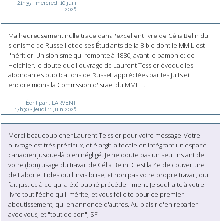
21h35
-
mercredi 10
juin
2026
Malheureusement nulle trace dans l'excellent livre de Célia Belin du
sionisme de Russell et de ses Étudiants de la Bible dont le MMIL est
l'héritier. Un sionisme qui remonte à 1880, avant le pamphlet de
Helchler. Je doute que l'ouvrage de Laurent Tessier évoque les
abondantes publications de Russell appréciées par les juifs et
encore moins la Commssion d'Israël du MMIL ...
Écrit par :
LARVENT
17h30
-
jeudi 11
juin 2026
Merci beaucoup cher Laurent Teissier pour votre message. Votre
ouvrage est très précieux, et élargit la focale en intégrant un espace
canadien jusque-là bien négligé. Je ne doute pas un seul instant de
votre (bon) usage du travail de Célia Belin. C'est la 4e de couverture
de Labor et Fides qui l'invisibilise, et non pas votre propre travail, qui
fait justice à ce qui a été publié précédemment. Je souhaite à votre
livre tout l'écho qu'il mérite, et vous félicite pour ce premier
aboutissement, qui en annonce d'autres. Au plaisir d'en reparler
avec vous, et "tout de bon", SF