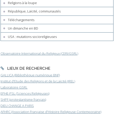
Religions à la loupe
République, Laïcité, communautés
Téléchargements
Un dimanche en BD
USA : mutations socioreligieuses
Observatoire International du Religieux (CERI/GSRL)
LIEUX DE RECHERCHE
GALLICA (Bibliothèque numérique BNF)
Institut d'Etude des Religions et de la Laïcité (IREL)
Laboratoire GSRL
EPHE-PSL (Sciences Religieuses)
SHPF (protestantisme français)
DIEU CHANGE A PARIS
AFHRC (Association Française d'Histoire Religieuse Contemporaine)