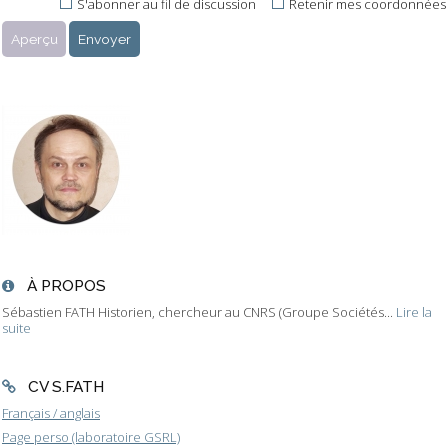
S'abonner au fil de discussion
Retenir mes coordonnées
À PROPOS
Sébastien FATH Historien, chercheur au CNRS (Groupe Sociétés...
Lire la
suite
CV S.FATH
Français / anglais
Page perso (laboratoire GSRL)