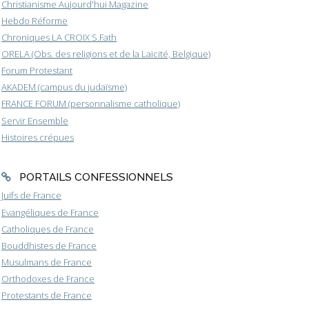
Christianisme Aujourd'hui Magazine
Hebdo Réforme
Chroniques LA CROIX S.Fath
ORELA (Obs. des religions et de la Laïcité, Belgique)
Forum Protestant
AKADEM (campus du judaïsme)
FRANCE FORUM (personnalisme catholique)
Servir Ensemble
Histoires crépues
PORTAILS CONFESSIONNELS
Juifs de France
Evangéliques de France
Catholiques de France
Bouddhistes de France
Musulmans de France
Orthodoxes de France
Protestants de France