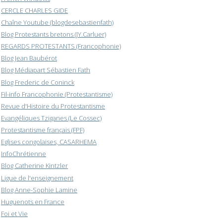
CERCLE CHARLES GIDE
Chaîne Youtube (blogdesebastienfath)
Blog Protestants bretons (JY.Carluer)
REGARDS PROTESTANTS (Francophonie)
Blog Jean Baubérot
Blog Médiapart Sébastien Fath
Blog Frederic de Coninck
Fil-info Francophonie (Protestantisme)
Revue d'Histoire du Protestantisme
Evangéliques Tziganes (Le Cossec)
Protestantisme français (FPF)
Eglises congolaises, CASARHEMA
InfoChrétienne
Blog Catherine Kintzler
Ligue de l'enseignement
Blog Anne-Sophie Lamine
Huguenots en France
Foi et Vie