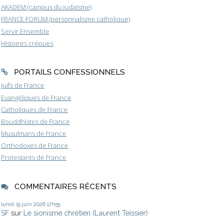
AKADEM (campus du judaïsme)
FRANCE FORUM (personnalisme catholique)
Servir Ensemble
Histoires crépues
PORTAILS CONFESSIONNELS
Juifs de France
Evangéliques de France
Catholiques de France
Bouddhistes de France
Musulmans de France
Orthodoxes de France
Protestants de France
COMMENTAIRES RÉCENTS
lundi 15
juin 2026
17h55
SF
sur
Le sionisme chrétien (Laurent Teissier)