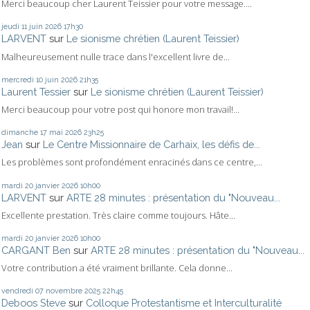
Merci beaucoup cher Laurent Teissier pour votre message....
jeudi 11
juin 2026
17h30
LARVENT
sur
Le sionisme chrétien (Laurent Teissier)
Malheureusement nulle trace dans l'excellent livre de...
mercredi 10
juin 2026
21h35
Laurent Tessier
sur
Le sionisme chrétien (Laurent Teissier)
Merci beaucoup pour votre post qui honore mon travail!...
dimanche 17
mai 2026
23h25
Jean
sur
Le Centre Missionnaire de Carhaix, les défis de...
Les problèmes sont profondément enracinés dans ce centre,...
mardi 20
janvier 2026
10h00
LARVENT
sur
ARTE 28 minutes : présentation du "Nouveau...
Excellente prestation. Très claire comme toujours. Hâte...
mardi 20
janvier 2026
10h00
CARGANT Ben
sur
ARTE 28 minutes : présentation du "Nouveau...
Votre contribution a été vraiment brillante. Cela donne...
vendredi 07
novembre 2025
22h45
Deboos Steve
sur
Colloque Protestantisme et Interculturalité