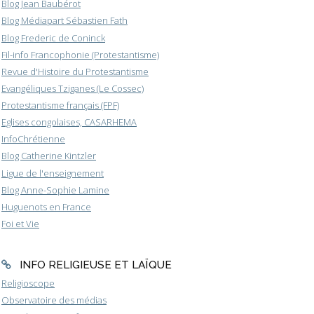
Blog Jean Baubérot
Blog Médiapart Sébastien Fath
Blog Frederic de Coninck
Fil-info Francophonie (Protestantisme)
Revue d'Histoire du Protestantisme
Evangéliques Tziganes (Le Cossec)
Protestantisme français (FPF)
Eglises congolaises, CASARHEMA
InfoChrétienne
Blog Catherine Kintzler
Ligue de l'enseignement
Blog Anne-Sophie Lamine
Huguenots en France
Foi et Vie
INFO RELIGIEUSE ET LAÏQUE
Religioscope
Observatoire des médias