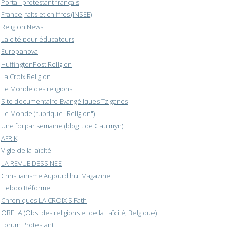
Portail protestant français
France, faits et chiffres (INSEE)
Religion News
Laïcité pour éducateurs
Europanova
HuffingtonPost Religion
La Croix Religion
Le Monde des religions
Site documentaire Evangéliques Tziganes
Le Monde (rubrique "Religion")
Une foi par semaine (blog I. de Gaulmyn)
AFRIK
Vigie de la laïcité
LA REVUE DESSINEE
Christianisme Aujourd'hui Magazine
Hebdo Réforme
Chroniques LA CROIX S.Fath
ORELA (Obs. des religions et de la Laïcité, Belgique)
Forum Protestant