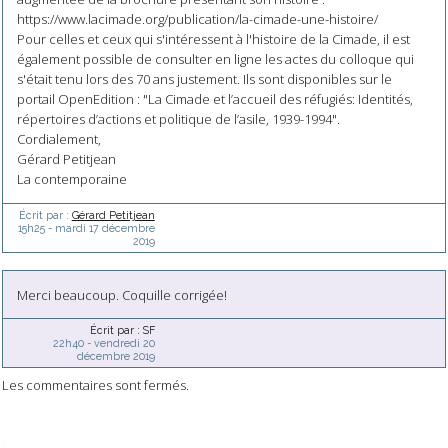
https://www.lacimade.org/publication/la-cimade-une-histoire/
Pour celles et ceux qui s'intéressent à l'histoire de la Cimade, il est
également possible de consulter en ligne les actes du colloque qui
s'était tenu lors des 70 ans justement. Ils sont disponibles sur le
portail OpenEdition : "La Cimade et l’accueil des réfugiés: Identités,
répertoires d’actions et politique de l’asile, 1939-1994".
Cordialement,
Gérard Petitjean
La contemporaine
Écrit par :
Gérard Petitjean
15h25
-
mardi 17
décembre
2019
Merci beaucoup. Coquille corrigée!
Écrit par :
SF
22h40
-
vendredi 20
décembre 2019
Les commentaires sont fermés.