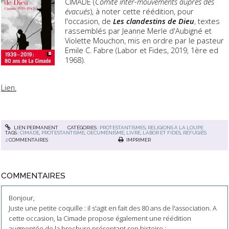
CIMADE (
Comité inter-mouvements auprès des
évacués
), à noter cette réédition, pour
l'occasion, de
Les clandestins de Dieu
, textes
rassemblés par Jeanne Merle d'Aubigné et
Violette Mouchon, mis en ordre par le pasteur
Emile C. Fabre (Labor et Fides, 2019, 1ère ed
1968).
Lien.
LIEN PERMANENT
CATÉGORIES :
PROTESTANTISMES
,
RELIGIONS À LA LOUPE
TAGS :
CIMADE
,
PROTESTANTISME
,
OECUMÉNISME
,
LIVRE
,
LABOR ET FIDES
,
RÉFUGIÉS
2
COMMENTAIRES
IMPRIMER
COMMENTAIRES
Bonjour,
Juste une petite coquille : il s'agit en fait des 80 ans de l'association. A
cette occasion, la Cimade propose également une réédition
augmentée de la brochure présentant son histoire :