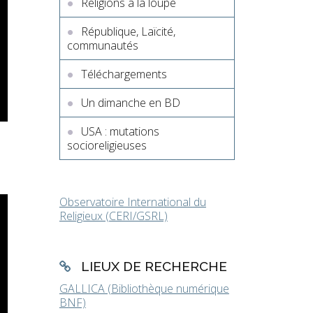
Religions à la loupe
République, Laïcité,
communautés
Téléchargements
Un dimanche en BD
USA : mutations
socioreligieuses
Observatoire International du
Religieux (CERI/GSRL)
LIEUX DE RECHERCHE
GALLICA (Bibliothèque numérique
BNF)