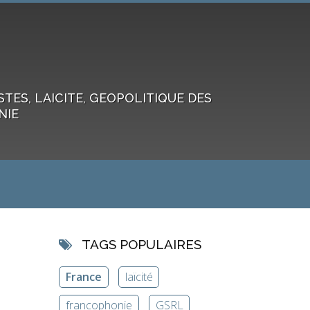
ES, LAICITE, GEOPOLITIQUE DES
NIE
TAGS POPULAIRES
France
laïcité
francophonie
GSRL