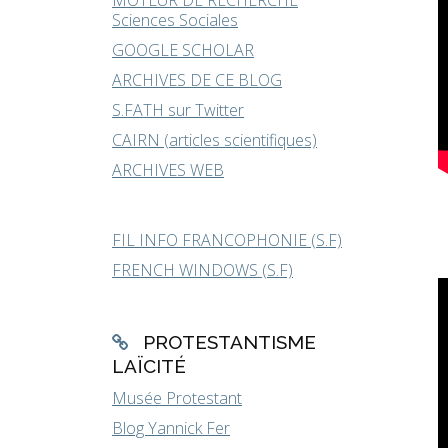
MOTEUR DE RECHERCHE
Sciences Sociales
GOOGLE SCHOLAR
ARCHIVES DE CE BLOG
S.FATH sur Twitter
CAIRN (articles scientifiques)
ARCHIVES WEB
FIL INFO FRANCOPHONIE (S.F)
FRENCH WINDOWS (S.F)
PROTESTANTISME
LAÏCITÉ
Musée Protestant
Blog Yannick Fer