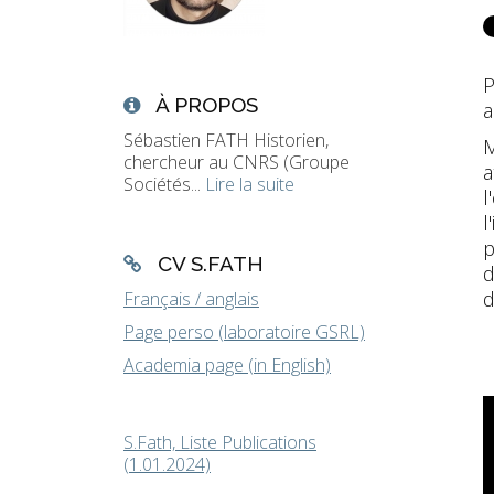
P
À PROPOS
a
Sébastien FATH Historien,
M
chercheur au CNRS (Groupe
a
Sociétés...
Lire la suite
l
l
p
CV S.FATH
d
d
Français / anglais
Page perso (laboratoire GSRL)
Academia page (in English)
S.Fath, Liste Publications
(1.01.2024)