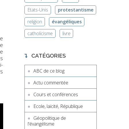
Etats-Unis
protestantisme
religion
évangéliques
catholicisme
livre
ne
de
de
CATÉGORIES
es
i-
ABC de ce blog
rs
Actu commentée
Cours et conférences
Ecole, laïcité, République
Géopolitique de
l'évangélisme