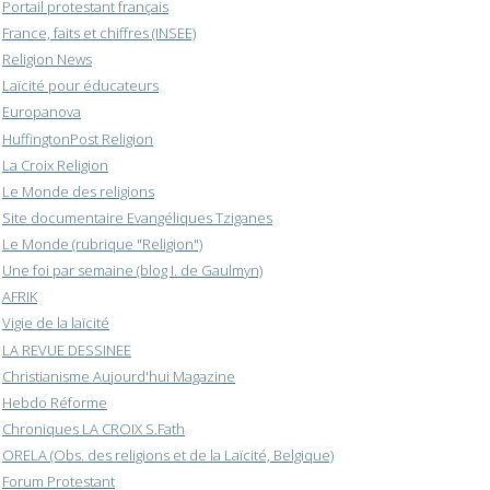
Portail protestant français
France, faits et chiffres (INSEE)
Religion News
Laïcité pour éducateurs
Europanova
HuffingtonPost Religion
La Croix Religion
Le Monde des religions
Site documentaire Evangéliques Tziganes
Le Monde (rubrique "Religion")
Une foi par semaine (blog I. de Gaulmyn)
AFRIK
Vigie de la laïcité
LA REVUE DESSINEE
Christianisme Aujourd'hui Magazine
Hebdo Réforme
Chroniques LA CROIX S.Fath
ORELA (Obs. des religions et de la Laïcité, Belgique)
Forum Protestant