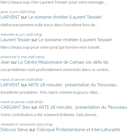
Merci beaucoup cher Laurent Teissier pour votre message....
jeudi 11
juin 2026
17h30
LARVENT
sur
Le sionisme chrétien (Laurent Teissier)
Malheureusement nulle trace dans l'excellent livre de...
mercredi 10
juin 2026
21h35
Laurent Tessier
sur
Le sionisme chrétien (Laurent Teissier)
Merci beaucoup pour votre post qui honore mon travail!...
dimanche 17
mai 2026
23h25
Jean
sur
Le Centre Missionnaire de Carhaix, les défis de...
Les problèmes sont profondément enracinés dans ce centre,...
mardi 20
janvier 2026
10h00
LARVENT
sur
ARTE 28 minutes : présentation du "Nouveau...
Excellente prestation. Très claire comme toujours. Hâte...
mardi 20
janvier 2026
10h00
CARGANT Ben
sur
ARTE 28 minutes : présentation du "Nouveau...
Votre contribution a été vraiment brillante. Cela donne...
vendredi 07
novembre 2025
22h45
Deboos Steve
sur
Colloque Protestantisme et Interculturalité