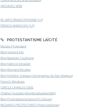
CAIRN (articles scientifiques)
ARCHIVES WEB
FIL INFO FRANCOPHONIE (S.F)
FRENCH WINDOWS (S.F)
PROTESTANTISME LAÏCITÉ
Musée Protestant
Blog Yannick Fer
Blog Baptiste Coulmont
Blog Fabrice Desplan
Blog Bernard Boutter
Blog Frédéric Dejean (Géographie du fait religieux)
French Windows
CERCLE CHARLES GIDE
Chaîne Youtube (blogdesebastienfath)
Blog Protestants bretons (JY.Carluer)
REGARDS PROTESTANTS (Francophonie)