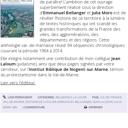
de paraître! L’ambition de cet ouvrage
superbement réalisé sous la direction
d'
Emmanuel Bellanger
et
Julia Moro
est de
révéler l’histoire de ce territoire à la lumière
de textes historiques qui ont scandé les
grandes transformations de la France des
villes, des agglomérations, des
départements et des régions. Cette
anthologie val- de-marnaise réunit 94 séquences chronologiques
couvrant la période 1964 à 2014.
Elle intègre notamment une contribution de mon collègue
Jean
Laloum
(judaïsme), ainsi que deux pages signées par votre
serviteur, sur l'
Institut Biblique de Nogent-sur-Marne
, témoin
du protestantisme dans le Val-de-Marne.
Lien vers l'éditeur.
LIEN PERMANENT
CATÉGORIES :
RELIGIONS À LA LOUPE
TAGS :
ÎLE-DE-FRANCE
,
VAL-DE-MARNE
,
ÉDITIONS DE L'ATELIER
,
EMMANUEL BELLANGER
,
JEAN LALOUM
,
JULIA
MORO
,
IBN
0
COMMENTAIRE
IMPRIMER