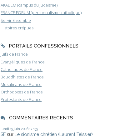
AKADEM (campus du judaïsme)
FRANCE FORUM (personnalisme catholique)
Servir Ensemble
Histoires crépues
PORTAILS CONFESSIONNELS
Juifs de France
Evangéliques de France
Catholiques de France
Bouddhistes de France
Musulmans de France
Orthodoxes de France
Protestants de France
COMMENTAIRES RÉCENTS
lundi 15
juin 2026
17h55
SF
sur
Le sionisme chrétien (Laurent Teissier)