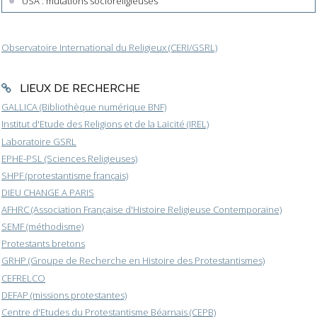
USA : mutations socioreligieuses
Observatoire International du Religieux (CERI/GSRL)
LIEUX DE RECHERCHE
GALLICA (Bibliothèque numérique BNF)
Institut d'Etude des Religions et de la Laïcité (IREL)
Laboratoire GSRL
EPHE-PSL (Sciences Religieuses)
SHPF (protestantisme français)
DIEU CHANGE A PARIS
AFHRC (Association Française d'Histoire Religieuse Contemporaine)
SEMF (méthodisme)
Protestants bretons
GRHP (Groupe de Recherche en Histoire des Protestantismes)
CEFRELCO
DEFAP (missions protestantes)
Centre d'Etudes du Protestantisme Béarnais (CEPB)