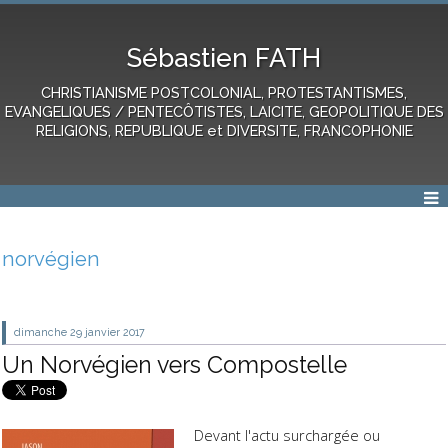
Sébastien FATH
CHRISTIANISME POSTCOLONIAL, PROTESTANTISMES,
EVANGELIQUES / PENTECÔTISTES, LAICITE, GEOPOLITIQUE DES
RELIGIONS, REPUBLIQUE et DIVERSITE, FRANCOPHONIE
norvégien
dimanche 29
janvier 2017
Un Norvégien vers Compostelle
Devant l'actu surchargée ou