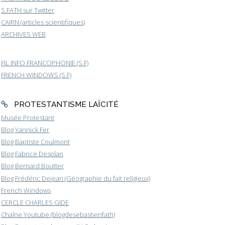
S.FATH sur Twitter
CAIRN (articles scientifiques)
ARCHIVES WEB
FIL INFO FRANCOPHONIE (S.F)
FRENCH WINDOWS (S.F)
PROTESTANTISME LAÏCITÉ
Musée Protestant
Blog Yannick Fer
Blog Baptiste Coulmont
Blog Fabrice Desplan
Blog Bernard Boutter
Blog Frédéric Dejean (Géographie du fait religieux)
French Windows
CERCLE CHARLES GIDE
Chaîne Youtube (blogdesebastienfath)