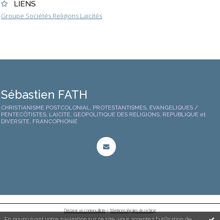
LIENS
Groupe Sociétés Religions Laïcités
Sébastien FATH
CHRISTIANISME POSTCOLONIAL, PROTESTANTISMES, EVANGELIQUES /
PENTECÔTISTES, LAICITE, GEOPOLITIQUE DES RELIGIONS, REPUBLIQUE et
DIVERSITE, FRANCOPHONIE
Déclarer un contenu illicite
|
Mentions légales de ce blog
En poursuivant votre navigation sur ce site, vous acceptez l'utilisation de