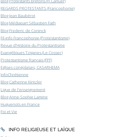
Blog Protestants bretons (JY.Carluer)
REGARDS PROTESTANTS (Francophonie)
Blog Jean Baubérot
Blog Médiapart Sébastien Fath
Blog Frederic de Coninck
Fil-info Francophonie (Protestantisme)
Revue d'Histoire du Protestantisme
Evangéliques Tziganes (Le Cossec)
Protestantisme français (FPF)
Eglises congolaises, CASARHEMA
InfoChrétienne
Blog Catherine Kintzler
Ligue de l'enseignement
Blog Anne-Sophie Lamine
Huguenots en France
Foi et Vie
INFO RELIGIEUSE ET LAÏQUE