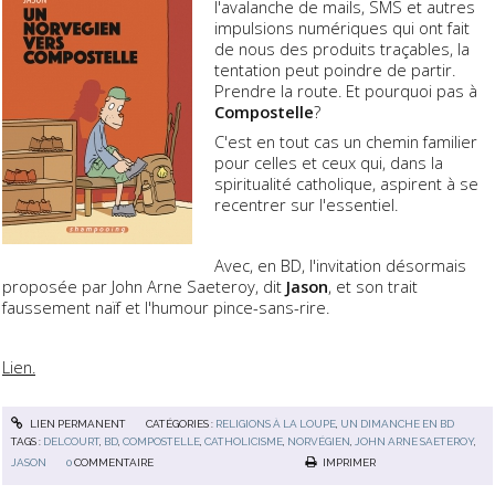
l'avalanche de mails, SMS et autres
impulsions numériques qui ont fait
de nous des produits traçables, la
tentation peut poindre de partir.
Prendre la route. Et pourquoi pas à
Compostelle
?
C'est en tout cas un chemin familier
pour celles et ceux qui, dans la
spiritualité catholique, aspirent à se
recentrer sur l'essentiel.
Avec, en BD, l'invitation désormais
proposée par John Arne Saeteroy, dit
Jason
, et son trait
faussement naïf et l'humour pince-sans-rire.
Lien.
LIEN PERMANENT
CATÉGORIES :
RELIGIONS À LA LOUPE
,
UN DIMANCHE EN BD
TAGS :
DELCOURT
,
BD
,
COMPOSTELLE
,
CATHOLICISME
,
NORVÉGIEN
,
JOHN ARNE SAETEROY
,
JASON
0
COMMENTAIRE
IMPRIMER