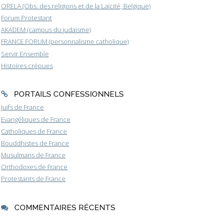
ORELA (Obs. des religions et de la Laïcité, Belgique)
Forum Protestant
AKADEM (campus du judaïsme)
FRANCE FORUM (personnalisme catholique)
Servir Ensemble
Histoires crépues
PORTAILS CONFESSIONNELS
Juifs de France
Evangéliques de France
Catholiques de France
Bouddhistes de France
Musulmans de France
Orthodoxes de France
Protestants de France
COMMENTAIRES RÉCENTS