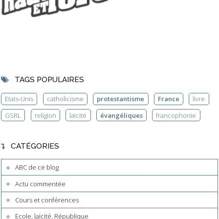
TAGS POPULAIRES
Etats-Unis
catholicisme
protestantisme
France
livre
GSRL
religion
laïcité
évangéliques
francophonie
CATÉGORIES
ABC de ce blog
Actu commentée
Cours et conférences
Ecole, laïcité, République