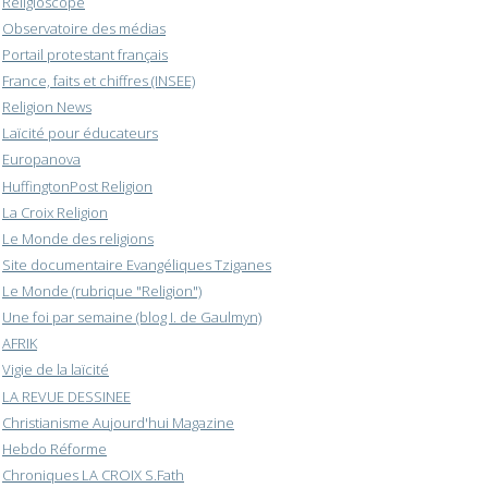
Religioscope
Observatoire des médias
Portail protestant français
France, faits et chiffres (INSEE)
Religion News
Laïcité pour éducateurs
Europanova
HuffingtonPost Religion
La Croix Religion
Le Monde des religions
Site documentaire Evangéliques Tziganes
Le Monde (rubrique "Religion")
Une foi par semaine (blog I. de Gaulmyn)
AFRIK
Vigie de la laïcité
LA REVUE DESSINEE
Christianisme Aujourd'hui Magazine
Hebdo Réforme
Chroniques LA CROIX S.Fath