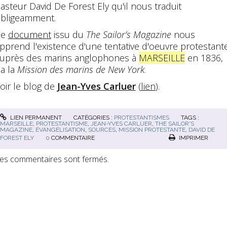
asteur David De Forest Ely qu'il nous traduit
bligeamment.
Ce
document
issu du
The Sailor’s Magazine
nous
pprend l'existence d'une tentative d'oeuvre protestant
uprès des marins anglophones à
MARSEILLE
en 1836,
ia la
Mission des marins de New York
.
oir le blog de
Jean-Yves Carluer
(
lien
).
LIEN PERMANENT
CATÉGORIES :
PROTESTANTISMES
TAGS :
MARSEILLE
,
PROTESTANTISME
,
JEAN-YVES CARLUER
,
THE SAILOR'S
MAGAZINE
,
ÉVANGÉLISATION
,
SOURCES
,
MISSION PROTESTANTE
,
DAVID DE
FOREST ELY
0
COMMENTAIRE
IMPRIMER
es commentaires sont fermés.