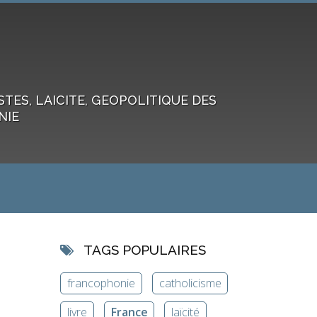
ES, LAICITE, GEOPOLITIQUE DES
NIE
TAGS POPULAIRES
francophonie
catholicisme
livre
France
laïcité