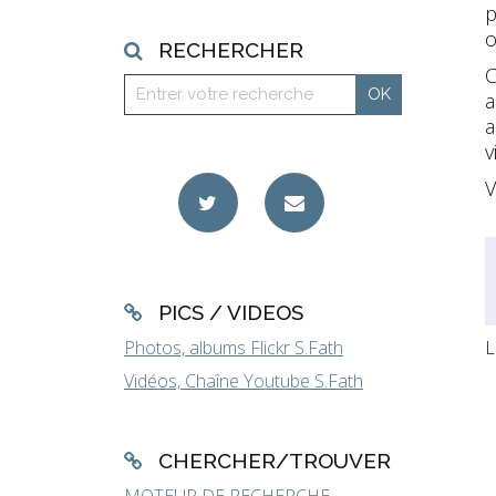
p
o
RECHERCHER
a
a
v
V
PICS / VIDEOS
Photos, albums Flickr S.Fath
L
Vidéos, Chaîne Youtube S.Fath
CHERCHER/TROUVER