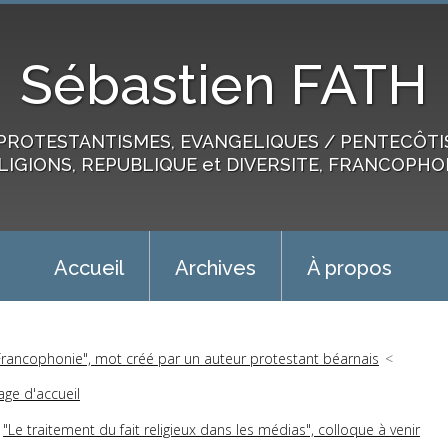
Sébastien FATH
PROTESTANTISMES, EVANGELIQUES / PENTECÔTIST
LIGIONS, REPUBLIQUE et DIVERSITE, FRANCOPHO
Accueil
Archives
À propos
Francophonie", mot créé par un auteur protestant béarnais
age d'accueil
"Le traitement du fait religieux dans les médias", colloque à venir