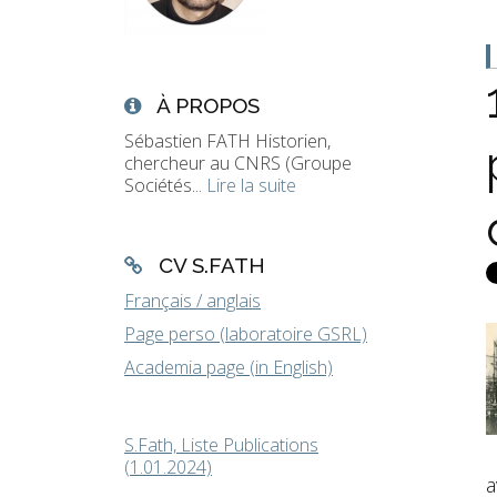
À PROPOS
Sébastien FATH Historien,
chercheur au CNRS (Groupe
Sociétés...
Lire la suite
CV S.FATH
Français / anglais
Page perso (laboratoire GSRL)
Academia page (in English)
S.Fath, Liste Publications
(1.01.2024)
a