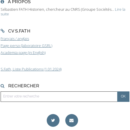
À PROPOS
Sébastien FATH Historien, chercheur au CNRS (Groupe Sociétés...
Lire la
suite
CV S.FATH
Français / anglais
Page perso (laboratoire GSRL)
Academia page (in English)
S.Fath, Liste Publications (1.01.2024)
RECHERCHER