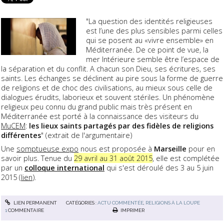
"La question des identités religieuses
est l’une des plus sensibles parmi celles
qui se posent au «vivre ensemble» en
Méditerranée. De ce point de vue, la
mer Intérieure semble être l’espace de
la séparation et du conflit. A chacun son Dieu, ses écritures, ses
saints. Les échanges se déclinent au pire sous la forme de guerre
de religions et de choc des civilisations, au mieux sous celle de
dialogues érudits, laborieux et souvent stériles. Un phénomène
religieux peu connu du grand public mais très présent en
Méditerranée est porté à la connaissance des visiteurs du
MuCEM
:
les lieux saints partagés par des fidèles de religions
différentes
" (extrait de l'argumentaire)
Une
somptueuse expo
nous est proposée à
Marseille
pour en
savoir plus. Tenue du
29 avril au 31 août 2015
, elle est complétée
par un
colloque international
qui s'est déroulé des 3 au 5 juin
2015 (
lien
).
LIEN PERMANENT
CATÉGORIES :
ACTU COMMENTÉE
,
RELIGIONS À LA LOUPE
1
COMMENTAIRE
IMPRIMER