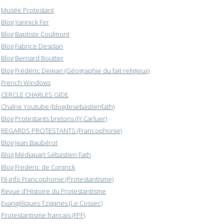
Musée Protestant
Blog Yannick Fer
Blog Baptiste Coulmont
Blog Fabrice Desplan
Blog Bernard Boutter
Blog Frédéric Dejean (Géographie du fait religieux)
French Windows
CERCLE CHARLES GIDE
Chaîne Youtube (blogdesebastienfath)
Blog Protestants bretons (JY.Carluer)
REGARDS PROTESTANTS (Francophonie)
Blog Jean Baubérot
Blog Médiapart Sébastien Fath
Blog Frederic de Coninck
Fil-info Francophonie (Protestantisme)
Revue d'Histoire du Protestantisme
Evangéliques Tziganes (Le Cossec)
Protestantisme français (FPF)