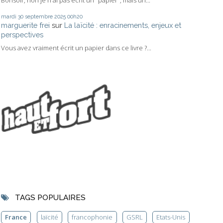
Bonsoir, non je n'ai pas écrit un "papier", mais un...
mardi 30
septembre 2025
00h20
marguerite frei
sur
La laïcité : enracinements, enjeux et
perspectives
Vous avez vraiment écrit un papier dans ce livre ?...
TAGS POPULAIRES
France
laïcité
francophonie
GSRL
Etats-Unis