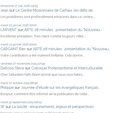
dimanche 17
mai 2026
23h25
Jean
sur
Le Centre Missionnaire de Carhaix, les défis de...
Les problèmes sont profondément enracinés dans ce centre,...
mardi 20
janvier 2026
10h00
LARVENT
sur
ARTE 28 minutes : présentation du "Nouveau...
Excellente prestation. Très claire comme toujours. Hâte...
mardi 20
janvier 2026
10h00
CARGANT Ben
sur
ARTE 28 minutes : présentation du "Nouveau...
Votre contribution a été vraiment brillante. Cela donne...
vendredi 07
novembre 2025
22h45
Deboos Steve
sur
Colloque Protestantisme et Interculturalité
Cher Sébastien Fath, Étant donné que vous vous faites...
mardi 07
octobre 2025
08h46
Philippe
sur
Journée d'étude sur les évangéliques français...
Bonjour, comment être informé de la publication de cette...
mardi 30
septembre 2025
00h25
SF
sur
La laïcité : enracinements, enjeux et perspectives