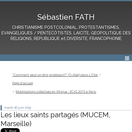
Sébastien FATH
CHRISTIANISME POSTCOLONIAL, PROTESTANTISMES,
EVANGELIQUES / PENTECÔTISTES, LAICITE, GEOPOLITIQUE DES
RELIGIONS, REPUBLIQUE et DIVERSITE, FRANCOPHONIE
"Comment peut-on être protestant?" (O.Abel) dans L'Obs
Page d'accueil
Mobilisations collectives en Afrique : ECAS 2015 à Paris
mardi 16
juin 2015
Les lieux saints partagés (MUCEM,
Marseille)