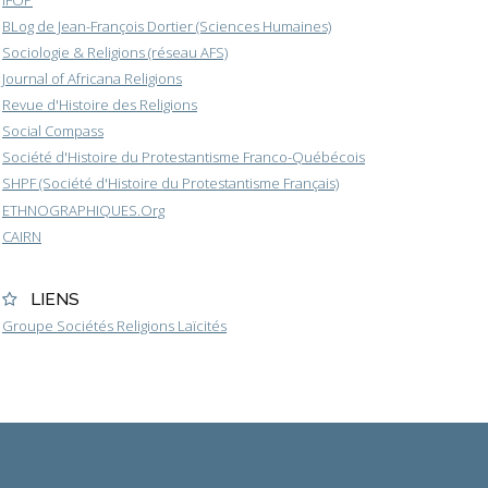
BLog de Jean-François Dortier (Sciences Humaines)
Sociologie & Religions (réseau AFS)
Journal of Africana Religions
Revue d'Histoire des Religions
Social Compass
Société d'Histoire du Protestantisme Franco-Québécois
SHPF (Société d'Histoire du Protestantisme Français)
ETHNOGRAPHIQUES.Org
CAIRN
LIENS
Groupe Sociétés Religions Laïcités