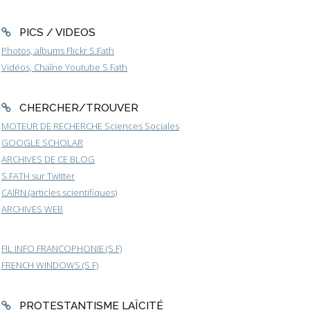
PICS / VIDEOS
Photos, albums Flickr S.Fath
Vidéos, Chaîne Youtube S.Fath
CHERCHER/TROUVER
MOTEUR DE RECHERCHE Sciences Sociales
GOOGLE SCHOLAR
ARCHIVES DE CE BLOG
S.FATH sur Twitter
CAIRN (articles scientifiques)
ARCHIVES WEB
FIL INFO FRANCOPHONIE (S.F)
FRENCH WINDOWS (S.F)
PROTESTANTISME LAÏCITÉ