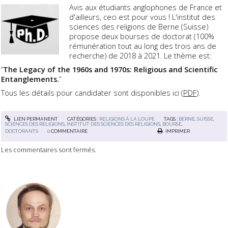
Avis aux étudiants anglophones de France et
d'ailleurs, ceci est pour vous ! L'institut des
sciences des religions de Berne (Suisse)
propose deux bourses de doctorat (100%
rémunération tout au long des trois ans de
recherche) de 2018 à 2021. Le thème est:
“
The Legacy of the 1960s and 1970s: Religious and Scientific
Entanglements.
”
Tous les détails pour candidater sont disponibles ici (
PDF
).
LIEN PERMANENT
CATÉGORIES :
RELIGIONS À LA LOUPE
TAGS :
BERNE
,
SUISSE
,
SCIENCES DES RELIGIONS
,
INSTITUT DES SCIENCES DES RELIGIONS
,
BOURSE
,
DOCTORANTS
0
COMMENTAIRE
IMPRIMER
Les commentaires sont fermés.