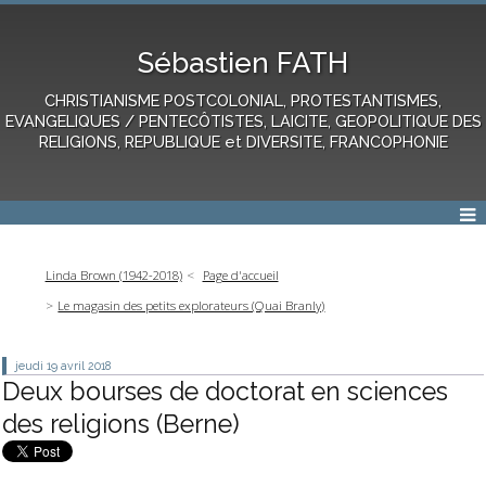
Sébastien FATH
CHRISTIANISME POSTCOLONIAL, PROTESTANTISMES,
EVANGELIQUES / PENTECÔTISTES, LAICITE, GEOPOLITIQUE DES
RELIGIONS, REPUBLIQUE et DIVERSITE, FRANCOPHONIE
Linda Brown (1942-2018)
Page d'accueil
Le magasin des petits explorateurs (Quai Branly)
jeudi 19
avril 2018
Deux bourses de doctorat en sciences
des religions (Berne)