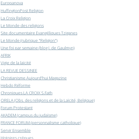
Europanova
HuffingtonPost Religion
La Croix Religion
Le Monde des religions
Site documentaire Evangéliques Tziganes
Le Monde (rubrique "Religion")
Une foi par semaine (blog I. de Gaulmyn)
AFRIK
Vigie de la laïcité
LA REVUE DESSINEE
Christianisme Aujourd'hui Magazine
Hebdo Réforme
Chroniques LA CROIX S.Fath
ORELA (Obs. des religions et de la Laïcité, Belgique)
Forum Protestant
AKADEM (campus du judaïsme)
FRANCE FORUM (personnalisme catholique)
Servir Ensemble
Histoires crépues