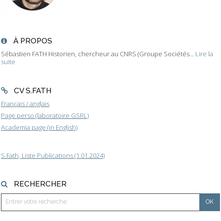
À PROPOS
Sébastien FATH Historien, chercheur au CNRS (Groupe Sociétés...
Lire la
suite
CV S.FATH
Français / anglais
Page perso (laboratoire GSRL)
Academia page (in English)
S.Fath, Liste Publications (1.01.2024)
RECHERCHER