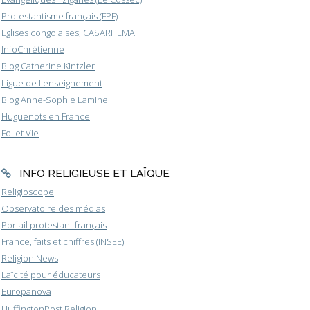
Protestantisme français (FPF)
Eglises congolaises, CASARHEMA
InfoChrétienne
Blog Catherine Kintzler
Ligue de l'enseignement
Blog Anne-Sophie Lamine
Huguenots en France
Foi et Vie
INFO RELIGIEUSE ET LAÏQUE
Religioscope
Observatoire des médias
Portail protestant français
France, faits et chiffres (INSEE)
Religion News
Laïcité pour éducateurs
Europanova
HuffingtonPost Religion