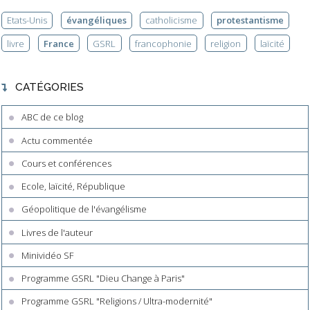
Etats-Unis
évangéliques
catholicisme
protestantisme
livre
France
GSRL
francophonie
religion
laïcité
CATÉGORIES
ABC de ce blog
Actu commentée
Cours et conférences
Ecole, laïcité, République
Géopolitique de l'évangélisme
Livres de l'auteur
Minividéo SF
Programme GSRL "Dieu Change à Paris"
Programme GSRL "Religions / Ultra-modernité"