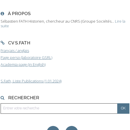
À PROPOS
Sébastien FATH Historien, chercheur au CNRS (Groupe Sociétés...
Lire la
suite
CV S.FATH
Français / anglais
Page perso (laboratoire GSRL)
Academia page (in English)
S.Fath, Liste Publications (1.01.2024)
RECHERCHER