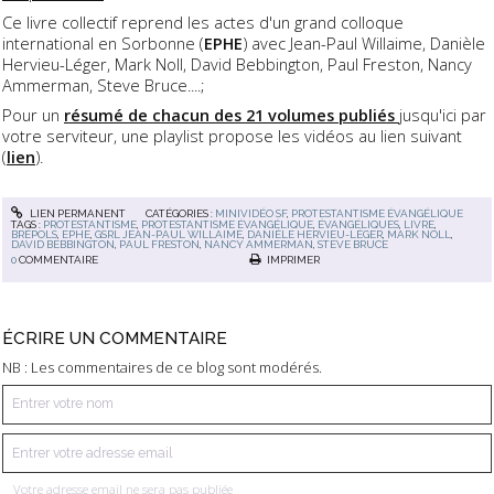
Ce livre collectif reprend les actes d'un grand colloque
international en Sorbonne (
EPHE
) avec Jean-Paul Willaime, Danièle
Hervieu-Léger, Mark Noll, David Bebbington, Paul Freston, Nancy
Ammerman, Steve Bruce....;
Pour un
résumé de chacun des 21 volumes publiés
jusqu'ici par
votre serviteur, une playlist propose les vidéos au lien suivant
(
lien
).
LIEN PERMANENT
CATÉGORIES :
MINIVIDÉO SF
,
PROTESTANTISME ÉVANGÉLIQUE
TAGS :
PROTESTANTISME
,
PROTESTANTISME ÉVANGÉLIQUE
,
ÉVANGÉLIQUES
,
LIVRE
,
BRÉPOLS
,
EPHE
,
GSRL JEAN-PAUL WILLAIME
,
DANIÈLE HERVIEU-LÉGER
,
MARK NOLL
,
DAVID BEBBINGTON
,
PAUL FRESTON
,
NANCY AMMERMAN
,
STEVE BRUCE
0
COMMENTAIRE
IMPRIMER
ÉCRIRE UN COMMENTAIRE
NB : Les commentaires de ce blog sont modérés.
Votre adresse email ne sera pas publiée