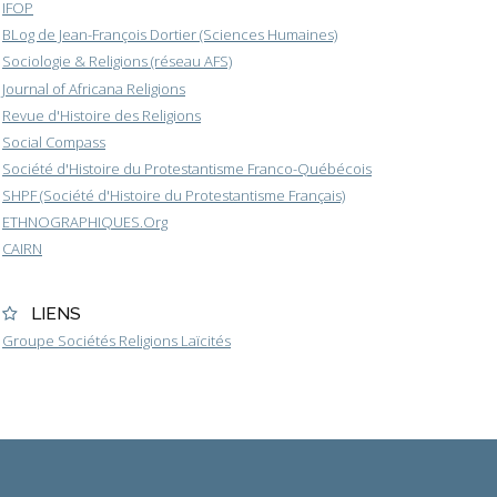
IFOP
BLog de Jean-François Dortier (Sciences Humaines)
Sociologie & Religions (réseau AFS)
Journal of Africana Religions
Revue d'Histoire des Religions
Social Compass
Société d'Histoire du Protestantisme Franco-Québécois
SHPF (Société d'Histoire du Protestantisme Français)
ETHNOGRAPHIQUES.Org
CAIRN
LIENS
Groupe Sociétés Religions Laïcités