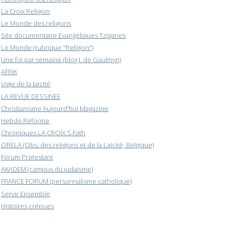
La Croix Religion
Le Monde des religions
Site documentaire Evangéliques Tziganes
Le Monde (rubrique "Religion")
Une foi par semaine (blog I. de Gaulmyn)
AFRIK
Vigie de la laïcité
LA REVUE DESSINEE
Christianisme Aujourd'hui Magazine
Hebdo Réforme
Chroniques LA CROIX S.Fath
ORELA (Obs. des religions et de la Laïcité, Belgique)
Forum Protestant
AKADEM (campus du judaïsme)
FRANCE FORUM (personnalisme catholique)
Servir Ensemble
Histoires crépues