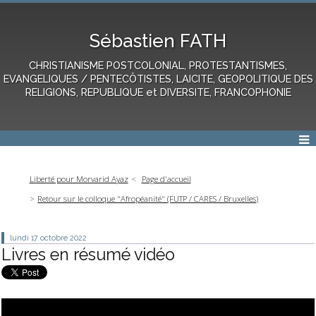
Sébastien FATH
CHRISTIANISME POSTCOLONIAL, PROTESTANTISMES,
EVANGELIQUES / PENTECÔTISTES, LAICITE, GEOPOLITIQUE DES
RELIGIONS, REPUBLIQUE et DIVERSITE, FRANCOPHONIE
Liberté pour Morvarid Ayaz
Page d'accueil
Retour sur le colloque "Afropéanité" (FUTP / CARES / Bruxelles)
lundi 17
octobre 2022
Livres en résumé vidéo