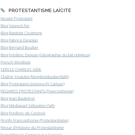
PROTESTANTISME LAÏCITÉ
Musée Protestant
Blog Yannick Fer
Blog Baptiste Coulmont
Blog Fabrice Desplan
Blog Bernard Boutter
Blog Frédéric Dejean (Géographie du fait religieux)
French Windows
CERCLE CHARLES GIDE
Chaîne Youtube (blogdesebastienfath)
Blog Protestants bretons (JY.Carluer)
REGARDS PROTESTANTS (Francophonie)
Blog Jean Baubérot
Blog Médiapart Sébastien Fath
Blog Frederic de Coninck
Fil-info Francophonie (Protestantisme)
Revue d'Histoire du Protestantisme
Evangéliques Tziganes (Le Cossec)