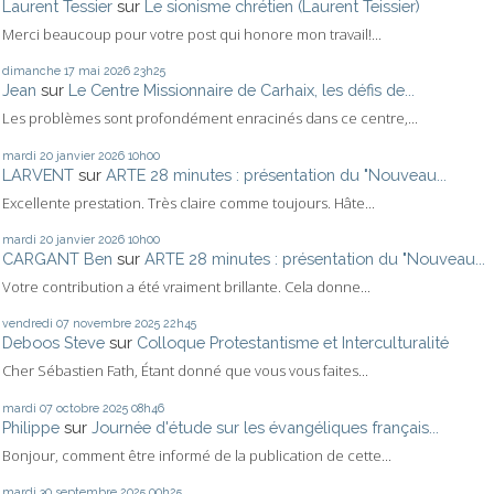
Laurent Tessier
sur
Le sionisme chrétien (Laurent Teissier)
Merci beaucoup pour votre post qui honore mon travail!...
dimanche 17
mai 2026
23h25
Jean
sur
Le Centre Missionnaire de Carhaix, les défis de...
Les problèmes sont profondément enracinés dans ce centre,...
mardi 20
janvier 2026
10h00
LARVENT
sur
ARTE 28 minutes : présentation du "Nouveau...
Excellente prestation. Très claire comme toujours. Hâte...
mardi 20
janvier 2026
10h00
CARGANT Ben
sur
ARTE 28 minutes : présentation du "Nouveau...
Votre contribution a été vraiment brillante. Cela donne...
vendredi 07
novembre 2025
22h45
Deboos Steve
sur
Colloque Protestantisme et Interculturalité
Cher Sébastien Fath, Étant donné que vous vous faites...
mardi 07
octobre 2025
08h46
Philippe
sur
Journée d'étude sur les évangéliques français...
Bonjour, comment être informé de la publication de cette...
mardi 30
septembre 2025
00h25