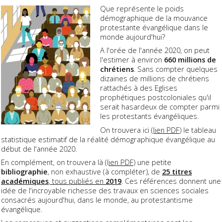
Que représente le poids
démographique de la mouvance
protestante évangélique dans le
monde aujourd'hui?
A l'orée de l'année 2020, on peut
l'estimer à environ
660 millions de
chrétiens
. Sans compter quelques
dizaines de millions de chrétiens
rattachés à des Eglises
prophétiques postcoloniales qu'il
serait hasardeux de compter parmi
les protestants évangéliques.
On trouvera ici (
lien PDF
) le tableau
statistique estimatif de la réalité démographique évangélique au
début de l'année 2020.
En complément, on trouvera là (l
ien PDF
) une petite
bibliographie
, non exhaustive (à compléter), de
25 titres
académiques
, tous publiés en
2019
. Ces références donnent une
idée de l'incroyable richesse des travaux en sciences sociales
consacrés aujourd'hui, dans le monde, au protestantisme
évangélique.