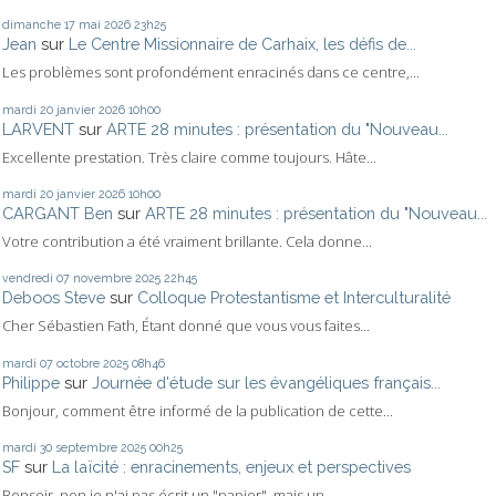
dimanche 17
mai 2026
23h25
Jean
sur
Le Centre Missionnaire de Carhaix, les défis de...
Les problèmes sont profondément enracinés dans ce centre,...
mardi 20
janvier 2026
10h00
LARVENT
sur
ARTE 28 minutes : présentation du "Nouveau...
Excellente prestation. Très claire comme toujours. Hâte...
mardi 20
janvier 2026
10h00
CARGANT Ben
sur
ARTE 28 minutes : présentation du "Nouveau...
Votre contribution a été vraiment brillante. Cela donne...
vendredi 07
novembre 2025
22h45
Deboos Steve
sur
Colloque Protestantisme et Interculturalité
Cher Sébastien Fath, Étant donné que vous vous faites...
mardi 07
octobre 2025
08h46
Philippe
sur
Journée d'étude sur les évangéliques français...
Bonjour, comment être informé de la publication de cette...
mardi 30
septembre 2025
00h25
SF
sur
La laïcité : enracinements, enjeux et perspectives
Bonsoir, non je n'ai pas écrit un "papier", mais un...