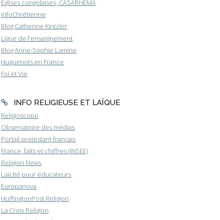
Eglises congolaises, CASARHEMA
InfoChrétienne
Blog Catherine Kintzler
Ligue de l'enseignement
Blog Anne-Sophie Lamine
Huguenots en France
Foi et Vie
INFO RELIGIEUSE ET LAÏQUE
Religioscope
Observatoire des médias
Portail protestant français
France, faits et chiffres (INSEE)
Religion News
Laïcité pour éducateurs
Europanova
HuffingtonPost Religion
La Croix Religion