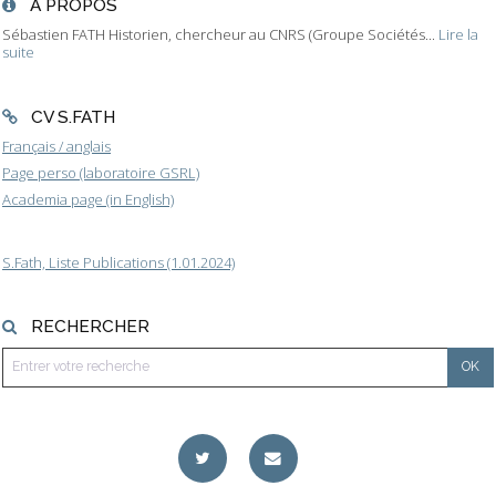
À PROPOS
Sébastien FATH Historien, chercheur au CNRS (Groupe Sociétés...
Lire la
suite
CV S.FATH
Français / anglais
Page perso (laboratoire GSRL)
Academia page (in English)
S.Fath, Liste Publications (1.01.2024)
RECHERCHER