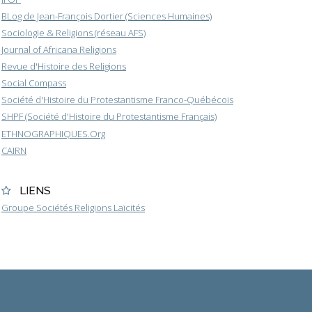
BLog de Jean-François Dortier (Sciences Humaines)
Sociologie & Religions (réseau AFS)
Journal of Africana Religions
Revue d'Histoire des Religions
Social Compass
Société d'Histoire du Protestantisme Franco-Québécois
SHPF (Société d'Histoire du Protestantisme Français)
ETHNOGRAPHIQUES.Org
CAIRN
LIENS
Groupe Sociétés Religions Laïcités