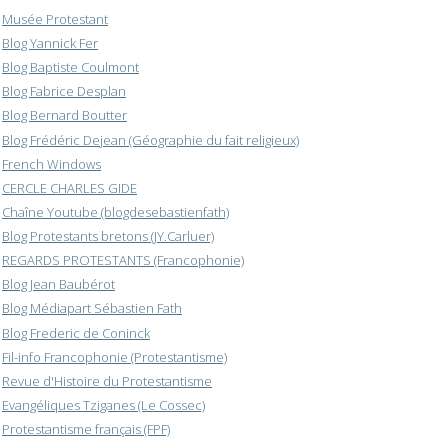
Musée Protestant
Blog Yannick Fer
Blog Baptiste Coulmont
Blog Fabrice Desplan
Blog Bernard Boutter
Blog Frédéric Dejean (Géographie du fait religieux)
French Windows
CERCLE CHARLES GIDE
Chaîne Youtube (blogdesebastienfath)
Blog Protestants bretons (JY.Carluer)
REGARDS PROTESTANTS (Francophonie)
Blog Jean Baubérot
Blog Médiapart Sébastien Fath
Blog Frederic de Coninck
Fil-info Francophonie (Protestantisme)
Revue d'Histoire du Protestantisme
Evangéliques Tziganes (Le Cossec)
Protestantisme français (FPF)