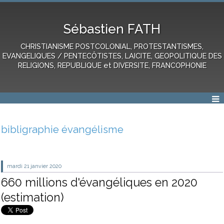
Sébastien FATH
CHRISTIANISME POSTCOLONIAL, PROTESTANTISMES,
EVANGELIQUES / PENTECÔTISTES, LAICITE, GEOPOLITIQUE DES
RELIGIONS, REPUBLIQUE et DIVERSITE, FRANCOPHONIE
bibligraphie évangélisme
mardi 21
janvier 2020
660 millions d'évangéliques en 2020
(estimation)