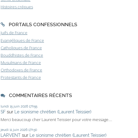
Histoires crépues
PORTAILS CONFESSIONNELS
Juifs de France
Evangéliques de France
Catholiques de France
Bouddhistes de France
Musulmans de France
Orthodoxes de France
Protestants de France
COMMENTAIRES RÉCENTS
lundi 15
juin 2026
17h55
SF
sur
Le sionisme chrétien (Laurent Teissier)
Merci beaucoup cher Laurent Teissier pour votre message....
jeudi 11
juin 2026
17h30
LARVENT
sur
Le sionisme chrétien (Laurent Teissier)