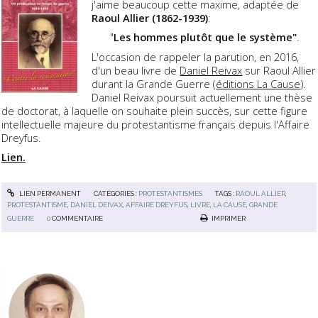
j'aime beaucoup cette maxime, adaptée de
Raoul Allier (1862-1939)
:
"
Les hommes plutôt que le système"
.
L'occasion de rappeler la parution, en 2016,
d'un beau livre de
Daniel Reivax
sur Raoul Allier
durant la Grande Guerre (
éditions La Cause
).
Daniel Reivax poursuit actuellement une thèse
de doctorat, à laquelle on souhaite plein succès, sur cette figure
intellectuelle majeure du protestantisme français depuis l'Affaire
Dreyfus.
Lien.
LIEN PERMANENT
CATÉGORIES :
PROTESTANTISMES
TAGS :
RAOUL ALLIER
,
PROTESTANTISME
,
DANIEL DEIVAX
,
AFFAIRE DREYFUS
,
LIVRE
,
LA CAUSE
,
GRANDE
GUERRE
0
COMMENTAIRE
IMPRIMER