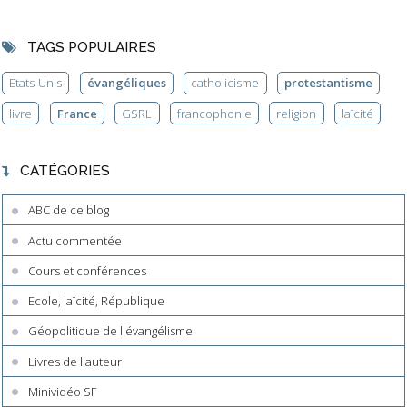
TAGS POPULAIRES
Etats-Unis
évangéliques
catholicisme
protestantisme
livre
France
GSRL
francophonie
religion
laïcité
CATÉGORIES
ABC de ce blog
Actu commentée
Cours et conférences
Ecole, laïcité, République
Géopolitique de l'évangélisme
Livres de l'auteur
Minividéo SF