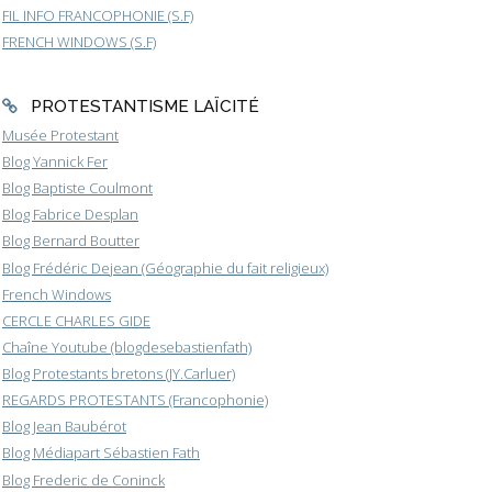
FIL INFO FRANCOPHONIE (S.F)
FRENCH WINDOWS (S.F)
PROTESTANTISME LAÏCITÉ
Musée Protestant
Blog Yannick Fer
Blog Baptiste Coulmont
Blog Fabrice Desplan
Blog Bernard Boutter
Blog Frédéric Dejean (Géographie du fait religieux)
French Windows
CERCLE CHARLES GIDE
Chaîne Youtube (blogdesebastienfath)
Blog Protestants bretons (JY.Carluer)
REGARDS PROTESTANTS (Francophonie)
Blog Jean Baubérot
Blog Médiapart Sébastien Fath
Blog Frederic de Coninck