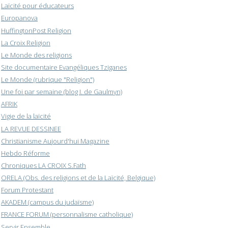
Laïcité pour éducateurs
Europanova
HuffingtonPost Religion
La Croix Religion
Le Monde des religions
Site documentaire Evangéliques Tziganes
Le Monde (rubrique "Religion")
Une foi par semaine (blog I. de Gaulmyn)
AFRIK
Vigie de la laïcité
LA REVUE DESSINEE
Christianisme Aujourd'hui Magazine
Hebdo Réforme
Chroniques LA CROIX S.Fath
ORELA (Obs. des religions et de la Laïcité, Belgique)
Forum Protestant
AKADEM (campus du judaïsme)
FRANCE FORUM (personnalisme catholique)
Servir Ensemble