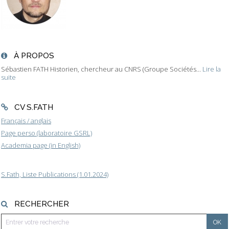
À PROPOS
Sébastien FATH Historien, chercheur au CNRS (Groupe Sociétés...
Lire la
suite
CV S.FATH
Français / anglais
Page perso (laboratoire GSRL)
Academia page (in English)
S.Fath, Liste Publications (1.01.2024)
RECHERCHER