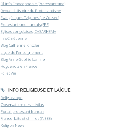
Fil-info Francophonie (Protestantisme)
Revue d'Histoire du Protestantisme
Evangéliques Tziganes (Le Cossec)
Protestantisme français (FPF)
Eglises congolaises, CASARHEMA
InfoChrétienne
Blog Catherine Kintzler
Ligue de l'enseignement
Blog Anne-Sophie Lamine
Huguenots en France
Foi et Vie
INFO RELIGIEUSE ET LAÏQUE
Religioscope
Observatoire des médias
Portail protestant français
France, faits et chiffres (INSEE)
Religion News