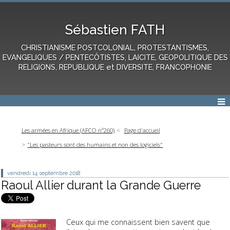
Sébastien FATH
CHRISTIANISME POSTCOLONIAL, PROTESTANTISMES,
EVANGELIQUES / PENTECÔTISTES, LAICITE, GEOPOLITIQUE DES
RELIGIONS, REPUBLIQUE et DIVERSITE, FRANCOPHONIE
Les armées en Afrique (AFCO n°260)
Page d'accueil
"Les pasteurs sont des humains et non des logiciels"
vendredi 14
septembre 2018
Raoul Allier durant la Grande Guerre
Ceux qui me connaissent bien savent que