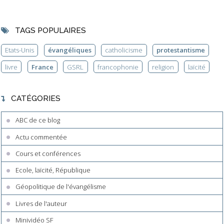
TAGS POPULAIRES
Etats-Unis
évangéliques
catholicisme
protestantisme
livre
France
GSRL
francophonie
religion
laïcité
CATÉGORIES
ABC de ce blog
Actu commentée
Cours et conférences
Ecole, laïcité, République
Géopolitique de l'évangélisme
Livres de l'auteur
Minividéo SF