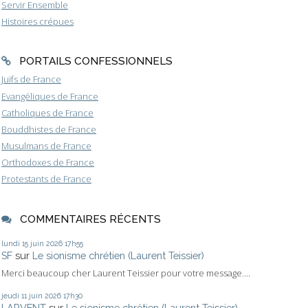
Servir Ensemble
Histoires crépues
PORTAILS CONFESSIONNELS
Juifs de France
Evangéliques de France
Catholiques de France
Bouddhistes de France
Musulmans de France
Orthodoxes de France
Protestants de France
COMMENTAIRES RÉCENTS
lundi 15
juin 2026
17h55
SF
sur
Le sionisme chrétien (Laurent Teissier)
Merci beaucoup cher Laurent Teissier pour votre message....
jeudi 11
juin 2026
17h30
LARVENT
sur
Le sionisme chrétien (Laurent Teissier)