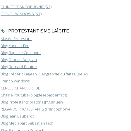
FIL INFO FRANCOPHONIE (S.F)
FRENCH WINDOWS (S.F)
PROTESTANTISME LAÏCITÉ
Musée Protestant
Blog Yannick Fer
Blog Baptiste Coulmont
Blog Fabrice Desplan
Blog Bernard Boutter
Blog Frédéric Dejean (Géographie du fait religieux)
French Windows
CERCLE CHARLES GIDE
Chaîne Youtube (blogdesebastienfath)
Blog Protestants bretons (JY.Carluer)
REGARDS PROTESTANTS (Francophonie)
Blog Jean Baubérot
Blog Médiapart Sébastien Fath
Blog Frederic de Coninck