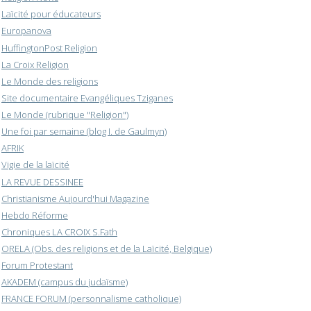
Laïcité pour éducateurs
Europanova
HuffingtonPost Religion
La Croix Religion
Le Monde des religions
Site documentaire Evangéliques Tziganes
Le Monde (rubrique "Religion")
Une foi par semaine (blog I. de Gaulmyn)
AFRIK
Vigie de la laïcité
LA REVUE DESSINEE
Christianisme Aujourd'hui Magazine
Hebdo Réforme
Chroniques LA CROIX S.Fath
ORELA (Obs. des religions et de la Laïcité, Belgique)
Forum Protestant
AKADEM (campus du judaïsme)
FRANCE FORUM (personnalisme catholique)