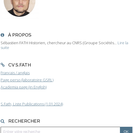
À PROPOS
Sébastien FATH Historien, chercheur au CNRS (Groupe Sociétés...
Lire la
suite
CV S.FATH
Français / anglais
Page perso (laboratoire GSRL)
Academia page (in English)
S.Fath, Liste Publications (1.01.2024)
RECHERCHER