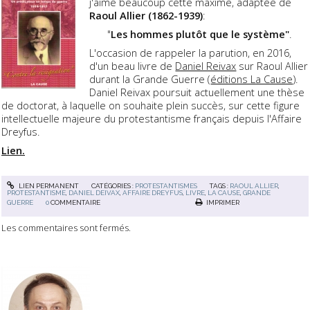
j'aime beaucoup cette maxime, adaptée de
Raoul Allier (1862-1939)
:
"
Les hommes plutôt que le système"
.
L'occasion de rappeler la parution, en 2016,
d'un beau livre de
Daniel Reivax
sur Raoul Allier
durant la Grande Guerre (
éditions La Cause
).
Daniel Reivax poursuit actuellement une thèse
de doctorat, à laquelle on souhaite plein succès, sur cette figure
intellectuelle majeure du protestantisme français depuis l'Affaire
Dreyfus.
Lien.
LIEN PERMANENT
CATÉGORIES :
PROTESTANTISMES
TAGS :
RAOUL ALLIER
,
PROTESTANTISME
,
DANIEL DEIVAX
,
AFFAIRE DREYFUS
,
LIVRE
,
LA CAUSE
,
GRANDE
GUERRE
0
COMMENTAIRE
IMPRIMER
Les commentaires sont fermés.