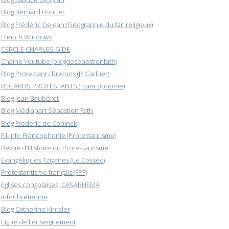
Blog Bernard Boutter
Blog Frédéric Dejean (Géographie du fait religieux)
French Windows
CERCLE CHARLES GIDE
Chaîne Youtube (blogdesebastienfath)
Blog Protestants bretons (JY.Carluer)
REGARDS PROTESTANTS (Francophonie)
Blog Jean Baubérot
Blog Médiapart Sébastien Fath
Blog Frederic de Coninck
Fil-info Francophonie (Protestantisme)
Revue d'Histoire du Protestantisme
Evangéliques Tziganes (Le Cossec)
Protestantisme français (FPF)
Eglises congolaises, CASARHEMA
InfoChrétienne
Blog Catherine Kintzler
Ligue de l'enseignement