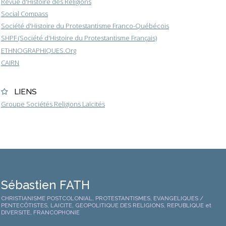
Revue d'Histoire des Religions
Social Compass
Société d'Histoire du Protestantisme Franco-Québécois
SHPF (Société d'Histoire du Protestantisme Français)
ETHNOGRAPHIQUES.Org
CAIRN
LIENS
Groupe Sociétés Religions Laïcités
Sébastien FATH
CHRISTIANISME POSTCOLONIAL, PROTESTANTISMES, EVANGELIQUES /
PENTECÔTISTES, LAICITE, GEOPOLITIQUE DES RELIGIONS, REPUBLIQUE et
DIVERSITE, FRANCOPHONIE