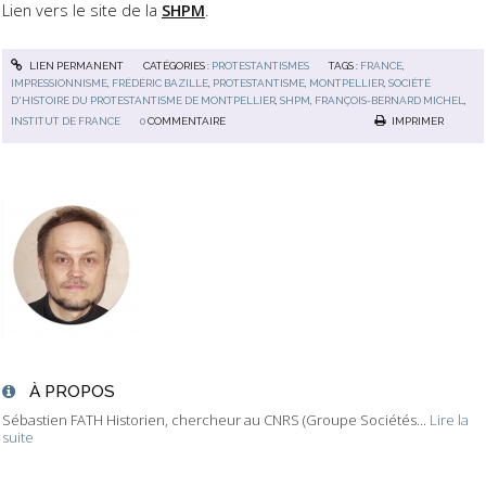
Lien vers le site de la
SHPM
.
LIEN PERMANENT
CATÉGORIES :
PROTESTANTISMES
TAGS :
FRANCE
,
IMPRESSIONNISME
,
FRÉDÉRIC BAZILLE
,
PROTESTANTISME
,
MONTPELLIER
,
SOCIÉTÉ
D'HISTOIRE DU PROTESTANTISME DE MONTPELLIER
,
SHPM
,
FRANÇOIS-BERNARD MICHEL
,
INSTITUT DE FRANCE
0
COMMENTAIRE
IMPRIMER
À PROPOS
Sébastien FATH Historien, chercheur au CNRS (Groupe Sociétés...
Lire la
suite