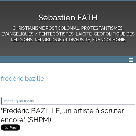
Sébastien FATH
CHRISTIANISME POSTCOLONIAL, PROTESTANTISMES,
EVANGELIQUES / PENTECÔTISTES, LAICITE, GEOPOLITIQUE DES
RELIGIONS, REPUBLIQUE et DIVERSITE, FRANCOPHONIE
frédéric bazille
mardi 09
août 2016
"Frédéric BAZILLE, un artiste à scruter
encore" (SHPM)