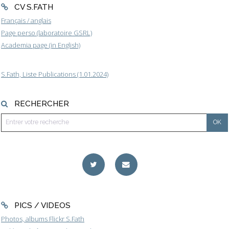
CV S.FATH
Français / anglais
Page perso (laboratoire GSRL)
Academia page (in English)
S.Fath, Liste Publications (1.01.2024)
RECHERCHER
PICS / VIDEOS
Photos, albums Flickr S.Fath