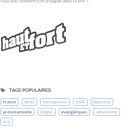
Vous avez vraiment écrit un papier dans ce livre ?...
TAGS POPULAIRES
France
laïcité
francophonie
GSRL
Etats-Unis
protestantisme
religion
évangéliques
catholicisme
livre