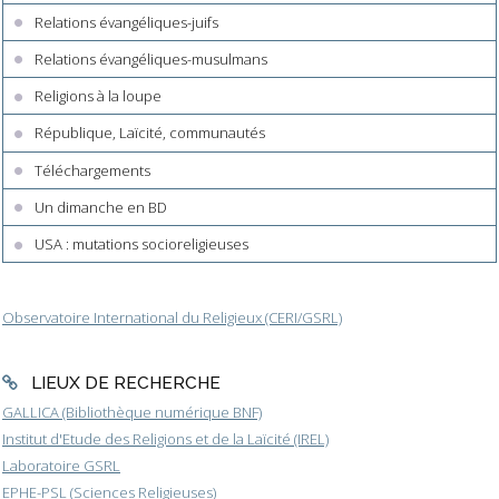
Relations évangéliques-juifs
Relations évangéliques-musulmans
Religions à la loupe
République, Laïcité, communautés
Téléchargements
Un dimanche en BD
USA : mutations socioreligieuses
Observatoire International du Religieux (CERI/GSRL)
LIEUX DE RECHERCHE
GALLICA (Bibliothèque numérique BNF)
Institut d'Etude des Religions et de la Laïcité (IREL)
Laboratoire GSRL
EPHE-PSL (Sciences Religieuses)