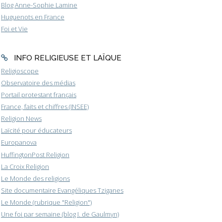
Blog Anne-Sophie Lamine
Huguenots en France
Foi et Vie
INFO RELIGIEUSE ET LAÏQUE
Religioscope
Observatoire des médias
Portail protestant français
France, faits et chiffres (INSEE)
Religion News
Laïcité pour éducateurs
Europanova
HuffingtonPost Religion
La Croix Religion
Le Monde des religions
Site documentaire Evangéliques Tziganes
Le Monde (rubrique "Religion")
Une foi par semaine (blog I. de Gaulmyn)